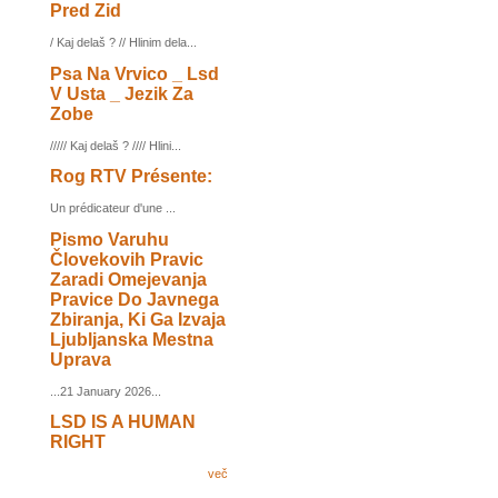
Pred Zid
/ Kaj delaš ? // Hlinim dela...
Psa Na Vrvico _ Lsd
V Usta _ Jezik Za
Zobe
///// Kaj delaš ? //// Hlini...
Rog RTV Présente:
Un prédicateur d'une ...
Pismo Varuhu
Človekovih Pravic
Zaradi Omejevanja
Pravice Do Javnega
Zbiranja, Ki Ga Izvaja
Ljubljanska Mestna
Uprava
...21 January 2026...
LSD IS A HUMAN
RIGHT
več