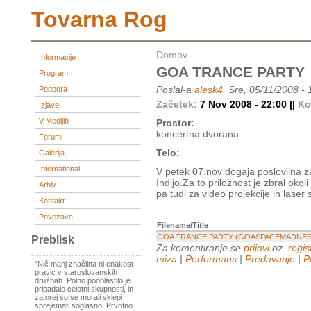
Tovarna Rog
Domov
Informacije
GOA TRANCE PARTY
Program
Poslal-a
alesk4
, Sre, 05/11/2008 - 
Podpora
Začetek:
7 Nov 2008 - 22:00 ||
Ko
Izjave
V Medijih
Prostor:
koncertna dvorana
Forumi
Telo:
Galerija
International
V petek 07.nov dogaja poslovilna z
Indijo.Za to priložnost je zbral oko
Arhiv
pa tudi za video projekcije in laser
Kontakt
Povezave
Filename/Title
GOA TRANCE PARTY (GOASPACEMADNESS
Preblisk
Za komentiranje se
prijavi
oz.
regist
miza
|
Performans
|
Predavanje
|
P
"Nič manj značilna ni enakost
pravic v staroslovanskih
družbah. Polno pooblastilo je
pripadalo celotni skupnosti, in
zatorej so se morali sklepi
sprejemati soglasno. Prvotno