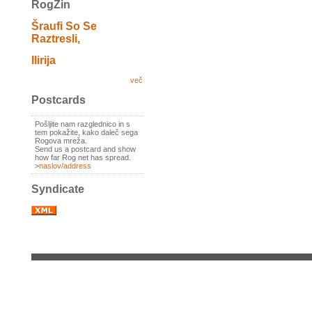
RogZin
Šraufi So Se
Raztresli,
Ilirija
več
Postcards
Pošljite nam razglednico in s
tem pokažite, kako daleč sega
Rogova mreža.
Send us a postcard and show
how far Rog net has spread.
>
naslov/address
Syndicate