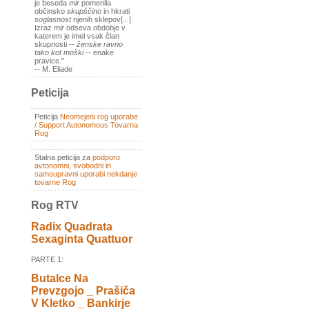
je beseda
mir
pomenila
občinsko
skupščino
in hkrati
soglasnost
njenih sklepov[...]
Izraz
mir
odseva obdobje v
katerem je imel vsak član
skupnosti --
ženske ravno
tako kot moški
-- enake
pravice."
-- M. Eliade
Peticija
Peticija
Neomejeni rog uporabe
/ Support Autonomous Tovarna
Rog
Stalna peticija za
podporo
avtonomni, svobodni in
samoupravni uporabi nekdanje
tovarne Rog
Rog RTV
Radix Quadrata
Sexaginta Quattuor
PARTE 1:
Butalce Na
Prevzgojo _ Prašiča
V Kletko _ Bankirje