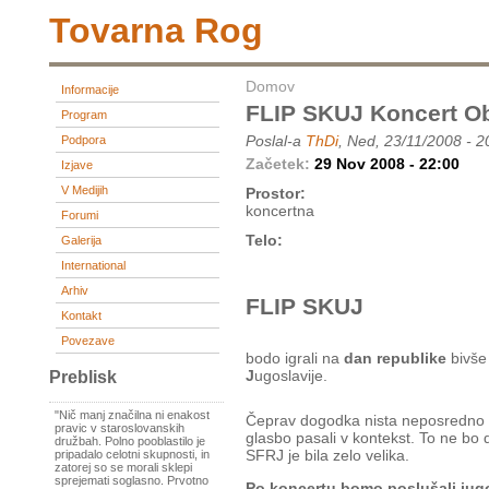
Tovarna Rog
Domov
Informacije
FLIP SKUJ Koncert O
Program
Poslal-a
ThDi
, Ned, 23/11/2008 - 2
Podpora
Začetek:
29 Nov 2008 - 22:00
Izjave
V Medijih
Prostor:
koncertna
Forumi
Telo:
Galerija
International
Arhiv
FLIP SKUJ
Kontakt
Povezave
bodo igrali na
dan republike
bivše
J
ugoslavije.
Preblisk
"Nič manj značilna ni enakost
Čeprav dogodka nista neposredno 
pravic v staroslovanskih
glasbo pasali v kontekst. To ne bo 
družbah. Polno pooblastilo je
SFRJ je bila zelo velika.
pripadalo celotni skupnosti, in
zatorej so se morali sklepi
sprejemati soglasno. Prvotno
Po koncertu bomo poslušali jug