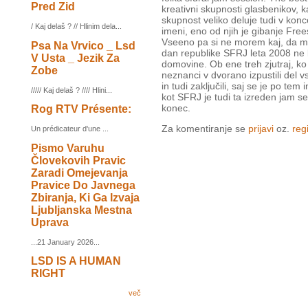
Pred Zid
kreativni skupnosti glasbenikov, ka
skupnost veliko deluje tudi v kon
/ Kaj delaš ? // Hlinim dela...
imeni, eno od njih je gibanje Fre
Vseeno pa si ne morem kaj, da me
Psa Na Vrvico _ Lsd
dan republike SFRJ leta 2008 ne 
V Usta _ Jezik Za
domovine. Ob ene treh zjutraj, ko
Zobe
neznanci v dvorano izpustili del v
in tudi zaključili, saj se je po te
///// Kaj delaš ? //// Hlini...
kot SFRJ je tudi ta izreden jam se
konec.
Rog RTV Présente:
Za komentiranje se
prijavi
oz.
regi
Un prédicateur d'une ...
Pismo Varuhu
Človekovih Pravic
Zaradi Omejevanja
Pravice Do Javnega
Zbiranja, Ki Ga Izvaja
Ljubljanska Mestna
Uprava
...21 January 2026...
LSD IS A HUMAN
RIGHT
več