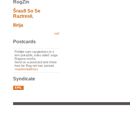
RogZin
Šraufi So Se
Raztresli,
Ilirija
več
Postcards
Pošljite nam razglednico in s
tem pokažite, kako daleč sega
Rogova mreža.
Send us a postcard and show
how far Rog net has spread.
>
naslov/address
Syndicate