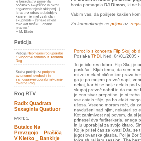
je beseda
mir
pomenila
bosta pomagala
DJ Dimon
, ki ne 
občinsko
skupščino
in hkrati
soglasnost
njenih sklepov[...]
Izraz
mir
odseva obdobje v
Vabim vas, da pošljete kakšen kome
katerem je imel vsak član
skupnosti --
ženske ravno
Za komentiranje se
prijavi
oz.
regist
tako kot moški
-- enake
pravice."
-- M. Eliade
Peticija
Poročilo s koncerta Flip Skuj ob
Peticija
Neomejeni rog uporabe
Poslal-a
ThDi
, Ned, 04/01/2009 -
/ Support Autonomous Tovarna
Rog
To je bilo res dobro. Flip Skuj je o
poslušat. Kljub temu, da sem mne
Stalna peticija za
podporo
mi zdi melanholično kar prava bese
avtonomni, svobodni in
ga je po mojem preveč napil, vend
samoupravni uporabi nekdanje
tovarne Rog
nekaj, kar bi se bolje delalo pod 
skupaj preveč nabril in da mu ne b
Rog RTV
je ena stvar prepotiho, je ni treba
vse ostalo tišje, pa bo efekt mogo
Radix Quadrata
ušesa. Vseeno moram rečt, da zvok 
Sexaginta Quattuor
navdušeni nad njim, nekateri so e
Kot zanimivost naj povem, da si je
PARTE 1:
prinesel dva feršterkerja, enega 
in ju uporabljal za svojo kitaro. Si
Butalce Na
Ko je prišel čas za kvazi DJa, se ta
Prevzgojo _ Prašiča
jugoslovanska glasba. Pol je Bor 
V Kletko _ Bankirje
folka sfural jam session. The bes