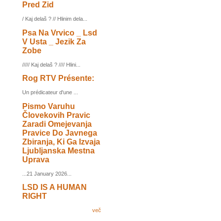
Pred Zid
/ Kaj delaš ? // Hlinim dela...
Psa Na Vrvico _ Lsd
V Usta _ Jezik Za
Zobe
///// Kaj delaš ? //// Hlini...
Rog RTV Présente:
Un prédicateur d'une ...
Pismo Varuhu
Človekovih Pravic
Zaradi Omejevanja
Pravice Do Javnega
Zbiranja, Ki Ga Izvaja
Ljubljanska Mestna
Uprava
...21 January 2026...
LSD IS A HUMAN
RIGHT
več