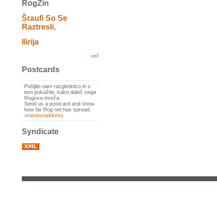
RogZin
Šraufi So Se
Raztresli,
Ilirija
več
Postcards
Pošljite nam razglednico in s
tem pokažite, kako daleč sega
Rogova mreža.
Send us a postcard and show
how far Rog net has spread.
>
naslov/address
Syndicate