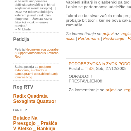
je beseda
mir
pomenila
Vabljeni slikarji in glasbeniki pa tu
občinsko
skupščino
in hkrati
Lahko se performansa udeležite tudi
soglasnost
njenih sklepov[...]
Izraz
mir
odseva obdobje v
Tokrat se bo stvar začela malo prej 
katerem je imel vsak član
skupnosti --
ženske ravno
probajte bit točni, ker ne bova č
tako kot moški
-- enake
zamudila.
pravice."
-- M. Eliade
Za komentiranje se
prijavi
oz.
regist
miza
|
Performans
|
Predavanje
|
P
Peticija
Peticija
Neomejeni rog uporabe
/ Support Autonomous Tovarna
Rog
PODOBE ZVOKA in ZVOK PODOB pr
Stalna peticija za
podporo
Poslal-a
ThDi
, Sob, 27/12/2008 -
avtonomni, svobodni in
samoupravni uporabi nekdanje
ODPADLO!!!
tovarne Rog
PRESTAVLJENO!!!
Rog RTV
Za komentiranje se
prijavi
oz.
regi
Radix Quadrata
Sexaginta Quattuor
PARTE 1:
Butalce Na
Prevzgojo _ Prašiča
V Kletko _ Bankirje