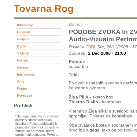
Tovarna Rog
Domov
Informacije
PODOBE ZVOKA In ZV
Program
Audio-Vizualni Perfo
Podpora
Izjave
Poslal-a
ThDi
, Sre, 26/11/2008 - 1
Začetek:
2 Dec 2008 - 21:00
V Medijih
Forumi
Prostor:
koncertna
Galerija
Telo:
International
Arhiv
Po dveh uspešnih izvedbah performa
koncertna dvorana.
Kontakt
Povezave
Žiga Pilih
- sketch box
Thierno Diallo
- kontrabas
Preblisk
V temi bo Žiga slikal s svetlobo na
spremljavi Thierna na kontrabasu.
"Nič manj značilna ni enakost
pravic v staroslovanskih
družbah. Polno pooblastilo je
Oba izvajalca bosta v spontanem in
pripadalo celotni skupnosti, in
drug iz drugega, tako da bo zvok vp
zatorej so se morali sklepi
sprejemati soglasno. Prvotno