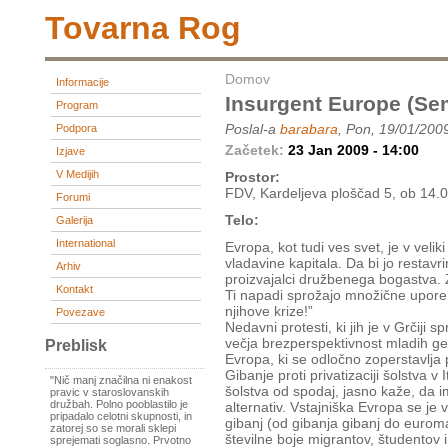
Tovarna Rog
Domov
Informacije
Insurgent Europe (se
Program
Poslal-a
barabara
, Pon, 19/01/200
Podpora
Začetek:
23 Jan 2009 - 14:00
Izjave
V Medijih
Prostor:
FDV, Kardeljeva ploščad 5, ob 14.
Forumi
Telo:
Galerija
International
Evropa, kot tudi ves svet, je v velik
vladavine kapitala. Da bi jo restavri
Arhiv
proizvajalci družbenega bogastva. 
Kontakt
Ti napadi sprožajo množične upore,
njihove krize!”
Povezave
Nedavni protesti, ki jih je v Grčiji 
večja brezperspektivnost mladih gen
Preblisk
Evropa, ki se odločno zoperstavlja p
Gibanje proti privatizaciji šolstva v
"Nič manj značilna ni enakost
šolstva od spodaj, jasno kaže, da i
pravic v staroslovanskih
družbah. Polno pooblastilo je
alternativ. Vstajniška Evropa se je 
pripadalo celotni skupnosti, in
gibanj (od gibanja gibanj do eurom
zatorej so se morali sklepi
številne boje migrantov, študentov i
sprejemati soglasno. Prvotno