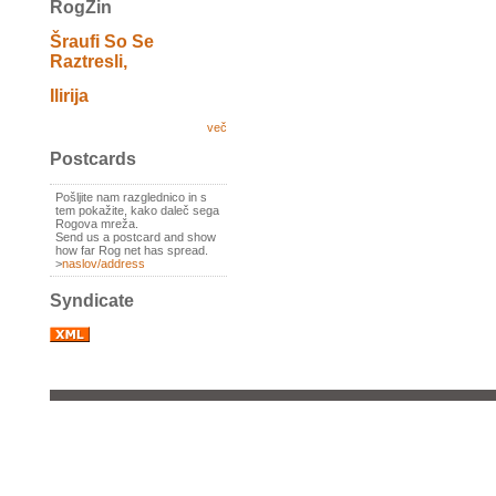
RogZin
Šraufi So Se
Raztresli,
Ilirija
več
Postcards
Pošljite nam razglednico in s
tem pokažite, kako daleč sega
Rogova mreža.
Send us a postcard and show
how far Rog net has spread.
>
naslov/address
Syndicate