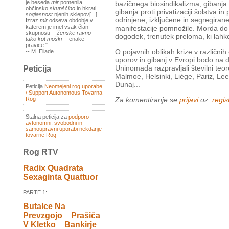
je beseda
mir
pomenila
bazičnega biosindikalizma, gibanja 
občinsko
skupščino
in hkrati
gibanja proti privatizaciji šolstva in
soglasnost
njenih sklepov[...]
odrinjene, izključene in segregiran
Izraz
mir
odseva obdobje v
katerem je imel vsak član
manifestacije pomnožile. Morda do 
skupnosti --
ženske ravno
dogodek, trenutek preloma, ki lahk
tako kot moški
-- enake
pravice."
O pojavnih oblikah krize v različnih 
-- M. Eliade
uporov in gibanj v Evropi bodo na 
Uninomada razpravljali številni teoreti
Peticija
Malmoe, Helsinki, Liège, Pariz, Lee
Dunaj...
Peticija
Neomejeni rog uporabe
/ Support Autonomous Tovarna
Rog
Za komentiranje se
prijavi
oz.
regist
Stalna peticija za
podporo
avtonomni, svobodni in
samoupravni uporabi nekdanje
tovarne Rog
Rog RTV
Radix Quadrata
Sexaginta Quattuor
PARTE 1:
Butalce Na
Prevzgojo _ Prašiča
V Kletko _ Bankirje