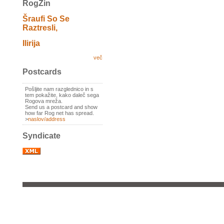
RogZin
Šraufi So Se
Raztresli,
Ilirija
več
Postcards
Pošljite nam razglednico in s
tem pokažite, kako daleč sega
Rogova mreža.
Send us a postcard and show
how far Rog net has spread.
>
naslov/address
Syndicate