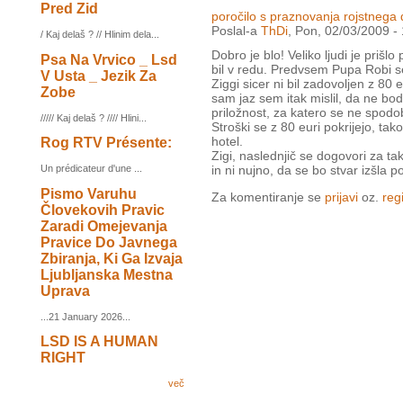
Pred Zid
poročilo s praznovanja rojstnega
Poslal-a
ThDi
, Pon, 02/03/2009 -
/ Kaj delaš ? // Hlinim dela...
Dobro je blo! Veliko ljudi je priš
Psa Na Vrvico _ Lsd
bil v redu. Predvsem Pupa Robi se j
V Usta _ Jezik Za
Ziggi sicer ni bil zadovoljen z 80 eu
Zobe
sam jaz sem itak mislil, da ne bo
priložnost, za katero se ne spodob
///// Kaj delaš ? //// Hlini...
Stroški se z 80 euri pokrijejo, tak
hotel.
Rog RTV Présente:
Zigi, naslednjič se dogovori za t
Un prédicateur d'une ...
in ni nujno, da se bo stvar izšla po
Pismo Varuhu
Za komentiranje se
prijavi
oz.
regi
Človekovih Pravic
Zaradi Omejevanja
Pravice Do Javnega
Zbiranja, Ki Ga Izvaja
Ljubljanska Mestna
Uprava
...21 January 2026...
LSD IS A HUMAN
RIGHT
več