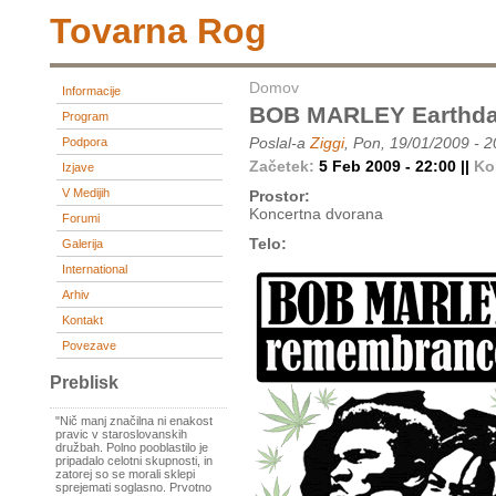
Tovarna Rog
Domov
Informacije
BOB MARLEY Earthd
Program
Poslal-a
Ziggi
, Pon, 19/01/2009 - 2
Podpora
Začetek:
5 Feb 2009 - 22:00 ||
Ko
Izjave
V Medijih
Prostor:
Koncertna dvorana
Forumi
Telo:
Galerija
International
Arhiv
Kontakt
Povezave
Preblisk
"Nič manj značilna ni enakost
pravic v staroslovanskih
družbah. Polno pooblastilo je
pripadalo celotni skupnosti, in
zatorej so se morali sklepi
sprejemati soglasno. Prvotno