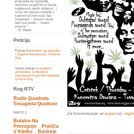
je beseda
mir
pomenila
občinsko
skupščino
in hkrati
soglasnost
njenih sklepov[...]
Izraz
mir
odseva obdobje v
katerem je imel vsak član
skupnosti --
ženske ravno
tako kot moški
-- enake
pravice."
-- M. Eliade
Peticija
Peticija
Neomejeni rog uporabe
/ Support Autonomous Tovarna
Rog
Stalna peticija za
podporo
avtonomni, svobodni in
samoupravni uporabi nekdanje
tovarne Rog
Rog RTV
Radix Quadrata
Sexaginta Quattuor
PARTE 1:
Za komentiranje se
prijavi
oz.
regist
Butalce Na
Prevzgojo _ Prašiča
V Kletko _ Bankirje