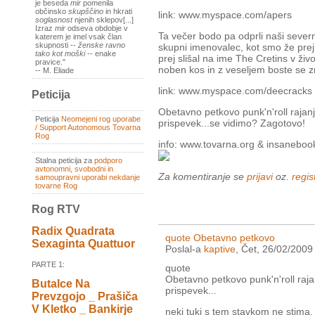
je beseda
mir
pomenila
občinsko
skupščino
in hkrati
link: www.myspace.com/apers
soglasnost
njenih sklepov[...]
Izraz
mir
odseva obdobje v
Ta večer bodo pa odprli naši sever
katerem je imel vsak član
skupnosti --
ženske ravno
skupni imenovalec, kot smo že prej 
tako kot moški
-- enake
prej slišal na ime The Cretins v ži
pravice."
noben kos in z veseljem boste se zr
-- M. Eliade
link: www.myspace.com/deecracks
Peticija
Obetavno petkovo punk'n'roll rajan
Peticija
Neomejeni rog uporabe
prispevek...se vidimo? Zagotovo!
/ Support Autonomous Tovarna
Rog
info: www.tovarna.org & insaneboo
Stalna peticija za
podporo
avtonomni, svobodni in
Za komentiranje se
prijavi
oz.
regist
samoupravni uporabi nekdanje
tovarne Rog
Rog RTV
Radix Quadrata
quote Obetavno petkovo
Sexaginta Quattuor
Poslal-a
kaptive
, Čet, 26/02/2009
PARTE 1:
quote
Obetavno petkovo punk'n'roll raja
Butalce Na
prispevek...
Prevzgojo _ Prašiča
V Kletko _ Bankirje
neki tuki s tem stavkom ne stima.