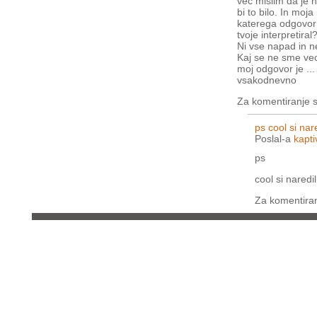
vec mislim da je 
bi to bilo. In moja
katerega odgovor
tvoje interpretiral
Ni vse napad in n
Kaj se ne sme vec 
moj odgovor je ..
vsakodnevno
Za komentiranje 
ps cool si nar
Poslal-a
kapti
ps
cool si nared
Za komentira