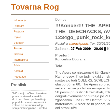
Tovarna Rog
Domov
Informacije
!!!koncert!! THE_AP
Program
THE_DEECRACKS, Avs
Podpora
1234go_punk_rock_k
Izjave
V Medijih
Poslal-a
sixpackpunk
, Tor, 20/01/2
Začetek:
27 Feb 2009 - 20:00 ||
K
Forumi
Galerija
Prostor:
Koncertna Dvorana
International
Arhiv
Telo:
Kontakt
The Apers so nizozemski štiričlans
Ramonesov. Ti so tudi nekakšen sk
Povezave
naštevajo tudi QUEERS, SCREECH
glasbo 50. in 60. The Apers so pr
Preblisk
večkrat so se podali na evropsko tur
50 pesmi pri različnih založbah, z
"Nič manj značilna ni enakost
odigrali dvomesečno turnejo po ZDA 
pravic v staroslovanskih
družbah. Polno pooblastilo je
zgoščenko "The Buzz Electric". V S
pripadalo celotni skupnosti, in
materialom, ki sicer še ni posnet, 
zatorej so se morali sklepi
oni strani luže.
sprejemati soglasno. Prvotno