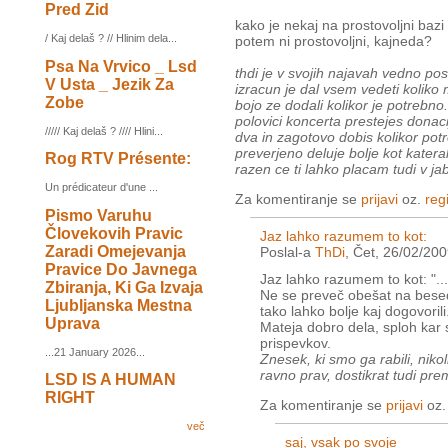
Pred Zid
kako je nekaj na prostovoljni bazi
/ Kaj delaš ? // Hlinim dela...
potem ni prostovoljni, kajneda?
Psa Na Vrvico _ Lsd
thdi je v svojih najavah vedno posku
V Usta _ Jezik Za
izracun je dal vsem vedeti koliko 
Zobe
bojo ze dodali kolikor je potrebno
polovici koncerta prestejes donac
///// Kaj delaš ? //// Hlini...
dva in zagotovo dobis kolikor pot
preverjeno deluje bolje kot katera
Rog RTV Présente:
razen ce ti lahko placam tudi v ja
Un prédicateur d'une ...
Za komentiranje se
prijavi
oz.
regi
Pismo Varuhu
Človekovih Pravic
Jaz lahko razumem to kot:
Zaradi Omejevanja
Poslal-a
ThDi
, Čet, 26/02/200
Pravice Do Javnega
Jaz lahko razumem to kot: "..
Zbiranja, Ki Ga Izvaja
Ne se preveč obešat na besed
Ljubljanska Mestna
tako lahko bolje kaj dogovorili
Uprava
Mateja dobro dela, sploh kar s
prispevkov.
...21 January 2026...
Znesek, ki smo ga rabili, nikoli
ravno prav, dostikrat tudi pre
LSD IS A HUMAN
RIGHT
Za komentiranje se
prijavi
oz
več
saj, vsak po svoje