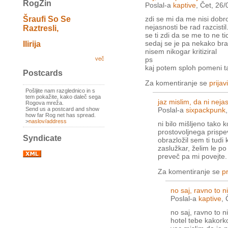
RogZin
Poslal-a
kaptive
, Čet, 26
Šraufi So Se
zdi se mi da me nisi dob
nejasnosti be rad razcistil
Raztresli,
se ti zdi da se me to ne tic
sedaj se je pa nekako bra
Ilirija
nisem nikogar kritiziral
ps
več
kaj potem sploh pomeni ta
Postcards
Za komentiranje se
prijavi
Pošljite nam razglednico in s
tem pokažite, kako daleč sega
jaz mislim, da ni neja
Rogova mreža.
Send us a postcard and show
Poslal-a
sixpackpunk
how far Rog net has spread.
>
naslov/address
ni bilo mišljeno tako k
prostovoljnega prispe
Syndicate
obrazložil sem ti tud
zaslužkar, želim le po
preveč pa mi povejte.
Za komentiranje se
pr
no saj, ravno to 
Poslal-a
kaptive
, 
no saj, ravno to n
hotel tebe kakorko