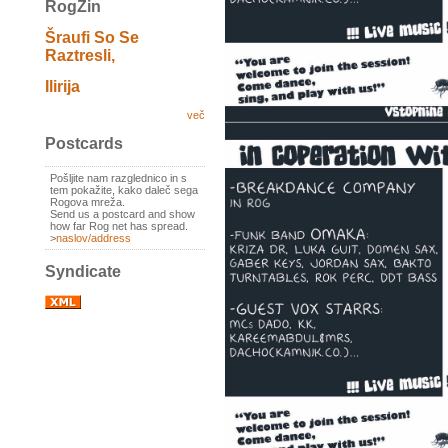
RogZin
Šraufi So Se
Raztresli,
Ilirija
več
Postcards
Pošljite nam razglednico in s
tem pokažite, kako daleč sega
Rogova mreža.
Send us a postcard and show
how far Rog net has spread.
>
naslov/address
Syndicate