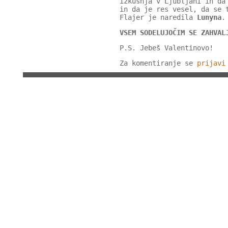
izkušnja v Ljubljani in da
in da je res vesel, da se 
Flajer je naredila
Lunyna
.
VSEM SODELUJOČIM SE ZAHVAL
P.S. Jebeš Valentinovo!
Za komentiranje se
prijavi