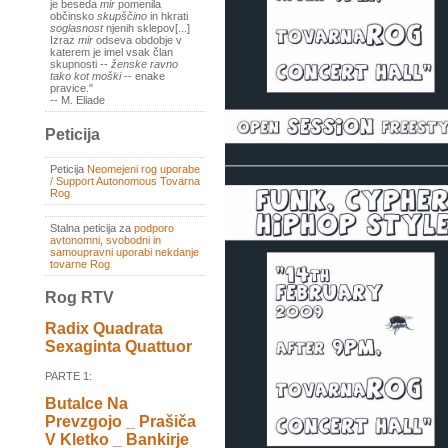
je beseda
mir
pomenila
občinsko
skupščino
in hkrati
soglasnost
njenih sklepov[...]
Izraz
mir
odseva obdobje v
katerem je imel vsak član
skupnosti --
ženske ravno
tako kot moški
-- enake
pravice."
-- M. Eliade
Peticija
Peticija
Neomejeni rog uporabe
/ Support Autonomous Tovarna
Rog
Stalna peticija za
podporo
avtonomni, svobodni in
samoupravni uporabi nekdanje
tovarne Rog
Rog RTV
Radix Quadrata
Sexaginta Quattuor
PARTE 1:
Butalce Na
Prevzgojo _ Prašiča
V Kletko _ Bankirje