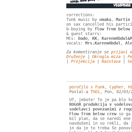
corrections:
funk music by
omaka
,
Martin
on sax cancelled his partic
b-boying by
flow from below
& guest starrs:
MCs:
Dado
,
KK
,
KareemAbdul&
vocals:
Mrs.KareemAbdul
,
Al
Za komentiranje se
prijavi
o
Druženje
|
Okrogla miza
|
P
|
Projekcija
|
Razstava
|
S
poročilo s Funk, Cypher, H
Poslal-a
ThDi
, Pon, 02/03/
Uf, jebote! To je pa blo š
ROGOR produkcija v sodelov
sodelavci povezanimi z rog
Flow from below crew
so ga
bil plan, da se naredi ene
navdušeni in so rekli, da 
in da je to treba še ponov