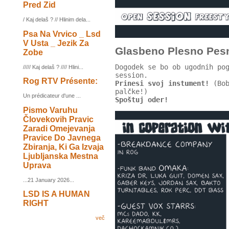
Pred Zid
/ Kaj delaš ? // Hlinim dela...
Psa Na Vrvico _ Lsd
V Usta _ Jezik Za
Glasbeno Plesno Pesn
Zobe
Dogodek se bo ob ugodnih po
///// Kaj delaš ? //// Hlini...
session.
Rog RTV Présente:
Prinesi svoj instument!
(Bob
palčke!)
Un prédicateur d'une ...
Spoštuj oder!
Pismo Varuhu
Človekovih Pravic
Zaradi Omejevanja
Pravice Do Javnega
Zbiranja, Ki Ga Izvaja
Ljubljanska Mestna
Uprava
...21 January 2026...
LSD IS A HUMAN
RIGHT
več