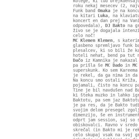
kolege, ki tud brejkdensaj
roku nekaj mesecev (2, naj
Funk band
Omaka
je na koncu
na kitari
Luka
, na klavia
koncert en dan prej na Van
odpovedala),
DJ Bakto
na gr
živo se je dogajala intenz
celo noč!
MC Klemen Klemen
, s kateri
glasbeno spremljavo funk b
plesalcev, ki so bili že k
hoteli nehat, bend pa tut 
Dačo
iz Kamnika je nakazal 
pa prišla še
MC Dado
in
MC
superskunk. Ko sem Kareema
je rekel, da ga nima in da
Na koncu smo ostali Križa,
pojamali, čisto na koncu p
Tine je bil navdušen nad B
ki šteka muzko in lahko ig
Baktotu, pa sem jaz Baktot
je pa res, da je Bakto tud
svojim delom presegel zgol
dimenzijo, še en instrumen
odprt jam session, saj so 
obiskovalci. Ravno v sredo
skrečal (in Bakto mi je re
celo skupaj vsak na svoj g