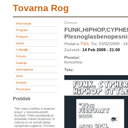
Tovarna Rog
Domov
Informacije
FUNK,HIPHOP,CYPHE
Program
Plesnoglasbenopesni
Podpora
Izjave
Poslal-a
ThDi
, Tor, 03/02/2009 - 1
Začetek:
14 Feb 2009 - 21:00
V Medijih
Forumi
Prostor:
koncertna
Galerija
Telo:
International
Arhiv
Kontakt
Povezave
Preblisk
"Nič manj značilna ni enakost
pravic v staroslovanskih
družbah. Polno pooblastilo je
pripadalo celotni skupnosti, in
zatorej so se morali sklepi
sprejemati soglasno. Prvotno