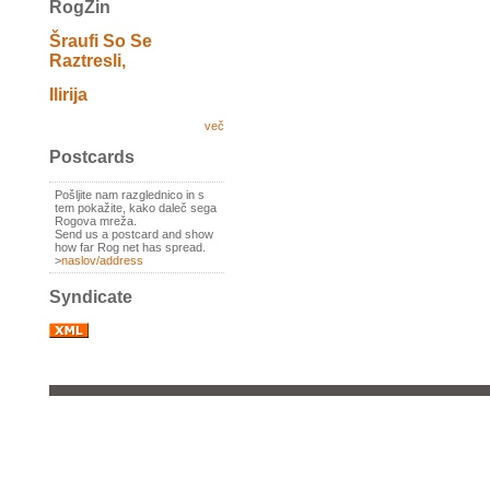
RogZin
Šraufi So Se
Raztresli,
Ilirija
več
Postcards
Pošljite nam razglednico in s
tem pokažite, kako daleč sega
Rogova mreža.
Send us a postcard and show
how far Rog net has spread.
>
naslov/address
Syndicate