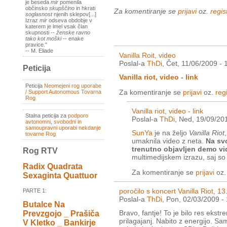
je beseda
mir
pomenila
občinsko
skupščino
in hkrati
Za komentiranje se
prijavi
oz.
regist
soglasnost
njenih sklepov[...]
Izraz
mir
odseva obdobje v
katerem je imel vsak član
skupnosti --
ženske ravno
tako kot moški
-- enake
pravice."
-- M. Eliade
Vanilla Roit, video
Poslal-a
ThDi
, Čet, 11/06/2009 - 
Peticija
Vanilla riot, video - link
Peticija
Neomejeni rog uporabe
Za komentiranje se
prijavi
oz.
regi
/ Support Autonomous Tovarna
Rog
Vanilla riot, video - link
Stalna peticija za
podporo
Poslal-a
ThDi
, Ned, 19/09/20
avtonomni, svobodni in
samoupravni uporabi nekdanje
SunYa
je na željo
Vanilla Riot
tovarne Rog
umaknila video z neta.
Na svo
trenutno objavljen demo v
Rog RTV
multimedijskem izrazu, saj so v
Radix Quadrata
Za komentiranje se
prijavi
oz
Sexaginta Quattuor
poročilo s koncert Vanilla Riot, 1
PARTE 1:
Poslal-a
ThDi
, Pon, 02/03/2009 -
Butalce Na
Bravo, fantje! To je bilo res ekstr
Prevzgojo _ Prašiča
prilagajanj. Nabito z energijo. Sam
V Kletko _ Bankirje