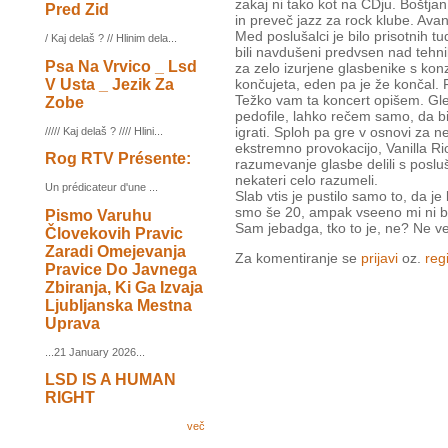
zakaj ni tako kot na CDju. Boštjan
Pred Zid
in preveč jazz za rock klube. Ava
Med poslušalci je bilo prisotnih tu
/ Kaj delaš ? // Hlinim dela...
bili navdušeni predvsen nad tehniko
Psa Na Vrvico _ Lsd
za zelo izurjene glasbenike s kon
V Usta _ Jezik Za
končujeta, eden pa je že končal. 
Težko vam ta koncert opišem. Gle
Zobe
pedofile, lahko rečem samo, da bi 
igrati. Sploh pa gre v osnovi za ne
///// Kaj delaš ? //// Hlini...
ekstremno provokacijo, Vanilla Ri
Rog RTV Présente:
razumevanje glasbe delili s posluša
nekateri celo razumeli.
Un prédicateur d'une ...
Slab vtis je pustilo samo to, da je
smo še 20, ampak vseeno mi ni blo 
Pismo Varuhu
Sam jebadga, tko to je, ne? Ne vem
Človekovih Pravic
Zaradi Omejevanja
Za komentiranje se
prijavi
oz.
regi
Pravice Do Javnega
Zbiranja, Ki Ga Izvaja
Ljubljanska Mestna
Uprava
...21 January 2026...
LSD IS A HUMAN
RIGHT
več