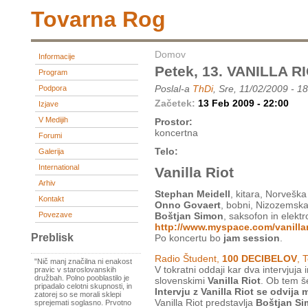
Tovarna Rog
Domov
Informacije
Petek, 13. VANILLA RI
Program
Poslal-a
ThDi
, Sre, 11/02/2009 - 1
Podpora
Začetek:
13 Feb 2009 - 22:00
Izjave
V Medijih
Prostor:
koncertna
Forumi
Telo:
Galerija
International
Vanilla Riot
Arhiv
Stephan Meidell
, kitara, Norveška
Kontakt
Onno Govaert
, bobni, Nizozemsk
Povezave
Boštjan Simon
, saksofon in elektr
http://www.myspace.com/vanillar
Preblisk
Po koncertu bo
jam session
.
Radio Študent,
100 DECIBELOV
, 
"Nič manj značilna ni enakost
V tokratni oddaji kar dva intervjuja 
pravic v staroslovanskih
družbah. Polno pooblastilo je
slovenskimi
Vanilla Riot
. Ob tem š
pripadalo celotni skupnosti, in
Intervju z Vanilla Riot se odvija
zatorej so se morali sklepi
Vanilla Riot predstavlja
Boštjan S
sprejemati soglasno. Prvotno