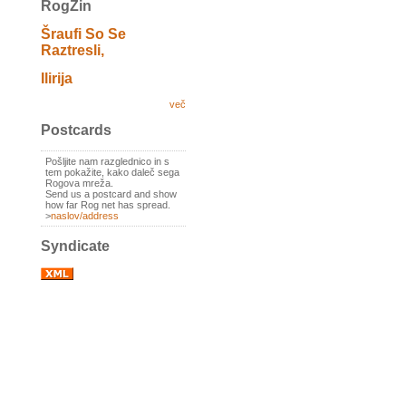
RogZin
Šraufi So Se
Raztresli,
Ilirija
več
Postcards
Pošljite nam razglednico in s
tem pokažite, kako daleč sega
Rogova mreža.
Send us a postcard and show
how far Rog net has spread.
>
naslov/address
Syndicate