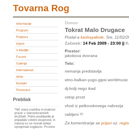
Tovarna Rog
Domov
Informacije
Tokrat Malo Drugace
Program
Poslal-a
kashayabole
, Sre, 11/02/
Podpora
Začetek:
14 Feb 2009 - 23:00 ||
K
Izjave
V Medijih
Prostor:
jakobova dvorana
Forumi
Telo:
Galerija
International
nemanja predstavlja
Arhiv
etno-balkan-yugo-gipsi worldmusic
Kontakt
dj-bolji nego ikad
Povezave
vstop prost
Preblisk
vhod iz petkovskovega nabrezja
"Nič manj značilna ni enakost
pravic v staroslovanskih
vabljeni !!!
družbah. Polno pooblastilo je
pripadalo celotni skupnosti, in
Za komentiranje se
prijavi
oz.
regist
zatorej so se morali sklepi
sprejemati soglasno. Prvotno