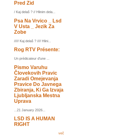
Pred Zid
/ Kaj delaš ? // Hlinim dela...
Psa Na Vrvico _ Lsd
V Usta _ Jezik Za
Zobe
///// Kaj delaš ? //// Hlini...
Rog RTV Présente:
Un prédicateur d'une ...
Pismo Varuhu
Človekovih Pravic
Zaradi Omejevanja
Pravice Do Javnega
Zbiranja, Ki Ga Izvaja
Ljubljanska Mestna
Uprava
...21 January 2026...
LSD IS A HUMAN
RIGHT
več