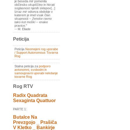
je beseda
mir
pomenila
občinsko
skupščino
in hkrati
soglasnost
njenih sklepov[...]
Izraz
mir
odseva obdobje v
katerem je imel vsak član
skupnosti --
ženske ravno
tako kot moški
-- enake
pravice."
-- M. Eliade
Peticija
Peticija
Neomejeni rog uporabe
/ Support Autonomous Tovarna
Rog
Stalna peticija za
podporo
avtonomni, svobodni in
samoupravni uporabi nekdanje
tovarne Rog
Rog RTV
Radix Quadrata
Sexaginta Quattuor
PARTE 1:
Butalce Na
Prevzgojo _ Prašiča
V Kletko _ Bankirje