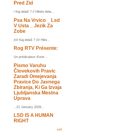
Pred Zid
/ Kaj delaš ? // Hlinim dela...
Psa Na Vrvico _ Lsd
V Usta _ Jezik Za
Zobe
///// Kaj delaš ? //// Hlini...
Rog RTV Présente:
Un prédicateur d'une ...
Pismo Varuhu
Človekovih Pravic
Zaradi Omejevanja
Pravice Do Javnega
Zbiranja, Ki Ga Izvaja
Ljubljanska Mestna
Uprava
...21 January 2026...
LSD IS A HUMAN
RIGHT
več