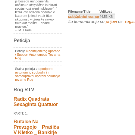
je beseda
mir
pomenila
občinsko
skupščino
in hkrati
soglasnost
njenih sklepov[...]
Filename/Title
Velikost
Izraz
mir
odseva obdobje v
katerem je imel vsak član
tadej&playfulness.jpg
44.53 KB
skupnosti --
ženske ravno
Za komentiranje se
prijavi
oz.
regist
tako kot moški
-- enake
pravice."
-- M. Eliade
Peticija
Peticija
Neomejeni rog uporabe
/ Support Autonomous Tovarna
Rog
Stalna peticija za
podporo
avtonomni, svobodni in
samoupravni uporabi nekdanje
tovarne Rog
Rog RTV
Radix Quadrata
Sexaginta Quattuor
PARTE 1:
Butalce Na
Prevzgojo _ Prašiča
V Kletko _ Bankirje