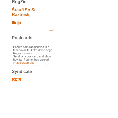
RogZin
Šraufi So Se
Raztresli,
Ilirija
več
Postcards
Pošljite nam razglednico in s
tem pokažite, kako daleč sega
Rogova mreža.
Send us a postcard and show
how far Rog net has spread.
>
naslov/address
Syndicate