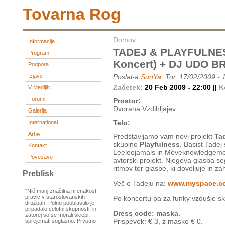
Tovarna Rog
Domov
Informacije
TADEJ & PLAYFULNES
Program
Koncert) + DJ UDO 
Podpora
Izjave
Poslal-a
SunYa
, Tor, 17/02/2009 - 
Začetek:
20 Feb 2009 - 22:00 ||
K
V Medijih
Forumi
Prostor:
Dvorana Vzdihljajev
Galerija
Telo:
International
Arhiv
Predstavljamo vam novi projekt
Ta
skupino
Playfulness
. Basist Tadej
Kontakt
Leeloojamais in Moveknowledgement,
Povezave
avtorski projekt. Njegova glasba s
ritmov ter glasbe, ki dovoljuje in z
Preblisk
Več o Tadeju na:
www.myspace.co
"Nič manj značilna ni enakost
pravic v staroslovanskih
Po koncertu pa za funky vzdušje s
družbah. Polno pooblastilo je
pripadalo celotni skupnosti, in
Dress code: maska.
zatorej so se morali sklepi
Prispevek: € 3, z masko € 0.
sprejemati soglasno. Prvotno