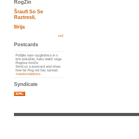
RogZin
Šraufi So Se
Raztresli,
Ilirija
več
Postcards
Pošljite nam razglednico in s
tem pokažite, kako daleč sega
Rogova mreža.
Send us a postcard and show
how far Rog net has spread.
>
naslov/address
Syndicate