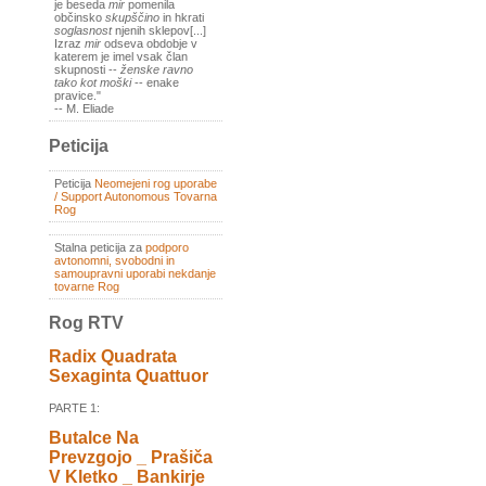
je beseda
mir
pomenila
občinsko
skupščino
in hkrati
soglasnost
njenih sklepov[...]
Izraz
mir
odseva obdobje v
katerem je imel vsak član
skupnosti --
ženske ravno
tako kot moški
-- enake
pravice."
-- M. Eliade
Peticija
Peticija
Neomejeni rog uporabe
/ Support Autonomous Tovarna
Rog
Stalna peticija za
podporo
avtonomni, svobodni in
samoupravni uporabi nekdanje
tovarne Rog
Rog RTV
Radix Quadrata
Sexaginta Quattuor
PARTE 1:
Butalce Na
Prevzgojo _ Prašiča
V Kletko _ Bankirje