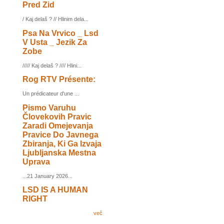
Pred Zid
/ Kaj delaš ? // Hlinim dela...
Psa Na Vrvico _ Lsd
V Usta _ Jezik Za
Zobe
///// Kaj delaš ? //// Hlini...
Rog RTV Présente:
Un prédicateur d'une ...
Pismo Varuhu
Človekovih Pravic
Zaradi Omejevanja
Pravice Do Javnega
Zbiranja, Ki Ga Izvaja
Ljubljanska Mestna
Uprava
...21 January 2026...
LSD IS A HUMAN
RIGHT
več