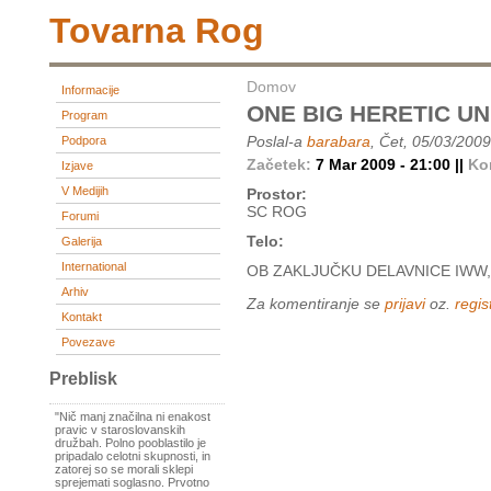
Tovarna Rog
Domov
Informacije
ONE BIG HERETIC UN
Program
Poslal-a
barabara
, Čet, 05/03/2009
Podpora
Začetek:
7 Mar 2009 - 21:00 ||
Ko
Izjave
V Medijih
Prostor:
SC ROG
Forumi
Telo:
Galerija
International
OB ZAKLJUČKU DELAVNICE IWW, 
Arhiv
Za komentiranje se
prijavi
oz.
regist
Kontakt
Povezave
Preblisk
"Nič manj značilna ni enakost
pravic v staroslovanskih
družbah. Polno pooblastilo je
pripadalo celotni skupnosti, in
zatorej so se morali sklepi
sprejemati soglasno. Prvotno