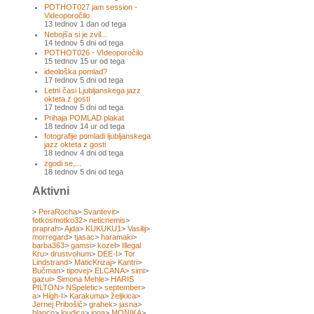
POTHOT027 jam session -
Videoporočilo
13 tednov 1 dan od tega
Nebojša si je zvil...
14 tednov 5 dni od tega
POTHOT026 - VIdeoporočilo
15 tednov 15 ur od tega
ideološka pomlad?
17 tednov 5 dni od tega
Letni časi Ljubljanskega jazz
okteta z gosti
17 tednov 5 dni od tega
Prihaja POMLAD plakat
18 tednov 14 ur od tega
fotografije pomladi ljubljanskega
jazz okteta z gosti
18 tednov 4 dni od tega
zgodi se,...
18 tednov 5 dni od tega
Aktivni
>
PeraRocha
>
Svantevit
>
fotkosmotko32
>
neticnemis
>
praprah
>
Ajda
>
KUKUKU1
>
Vasilij
>
morregard
>
tjasac
>
haramaki
>
barba363
>
gamsi
>
kozel
>
Illegal
Kru
>
drustvohum
>
DEE-I
>
Tor
Lindstrand
>
MaticKrizaj
>
Kantri
>
Bučman
>
tipovej
>
ELCANA
>
simi
>
gazui
>
Simona Mehle
>
HARIS
PILTON
>
NSpeletic
>
september
>
a
>
High-I
>
Karakuma
>
željkica
>
Jernej Pribošič
>
grahek
>
jasna
>
blanco
>
loudica
>
joga
>
MONIKA
>