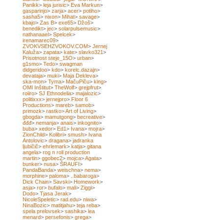
Panikk
>
leja jurisic
>
Eva Markun
>
gasparinjo
>
zarja
>
acer
>
potiho
>
sasha5
>
nixon
>
Mihat
>
savage
>
kbajo
>
Zas B
>
exe65
>
Džoš
>
benedikt
>
jec
>
solarpulsemusic
>
nathanaael
>
Spelcek
>
irenamarec09
>
ZVOKVSEHZVOKOV.COM
>
Jernej
Kaluža
>
zapata
>
kate
>
slavko321
>
Prisotnost steje_15O
>
urban
>
g1smo
>
Tedo
>
swagman
didgeridoo
>
kdo
>
korelc.dazajn
>
devataja
>
muki
>
Maja Dekleva
>
ska-mon
>
Tyma
>
MačuPiču
>
king
>
OMI Inštitut
>
TheWolf
>
grejpfrut
>
roiiro
>
SJ Ethnodelia
>
majalozic
>
politixxx
>
jernejpro
>
Floor 6
Productions
>
mareb
>
samob
>
primozk
>
rastko
>
Art of Living
>
gbogda
>
mamutgong
>
becreative
>
đđđ
>
nemanja
>
anais
>
inkognito
>
buba
>
xedor
>
Ed1
>
Ivana
>
mojra
>
ZionChild
>
Kolibri
>
smush
>
Ivana
Antolovic
>
dragana
>
jadranka
ljubičič
>
ehrlemark
>
katja
>
gitana
angela
>
rog n roll production
martin
>
ggobec2
>
mojca
>
Agata
>
bunker
>
nusa
>
ŠRAUFI
>
PandaBanda
>
weischna
>
nema
>
morphine
>
paloma
>
..babaroga
>
Dick Chain
>
Savski
>
Homework
>
asja
>
ror
>
bufalo
>
mali
>
Ziggi
>
Dodo
>
Tjasa Jerak
>
NicoleSpeletic
>
rad.edu
>
niwa
>
NinaBozic
>
matitjahu
>
teja reba
>
spela prelovsek
>
sashika
>
lea
menard
>
persefonis
>
grega
>