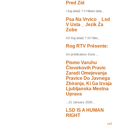
Pred Zid
/ Kaj delaš ? // Hlinim dela...
Psa Na Vrvico _ Lsd
V Usta _ Jezik Za
Zobe
///// Kaj delaš ? //// Hlini...
Rog RTV Présente:
Un prédicateur d'une ...
Pismo Varuhu
Človekovih Pravic
Zaradi Omejevanja
Pravice Do Javnega
Zbiranja, Ki Ga Izvaja
Ljubljanska Mestna
Uprava
...21 January 2026...
LSD IS A HUMAN
RIGHT
več