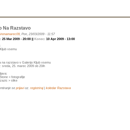
o Na Razstavo
a
irenamarec09
, Pon, 23/03/2009 - 11:57
k:
25 Mar 2009 - 20:00 ||
Konec:
10 Apr 2009 - 13:00
:
 Kljub vsemu
a na razstavo v Galerijo Kljub vsemu
v: sreda, 25. marec 2009 ob 20ih
java:
tone > fotografije
zazic > slike
ntiranje se
prijavi
oz.
registriraj
|
koledar
Razstava