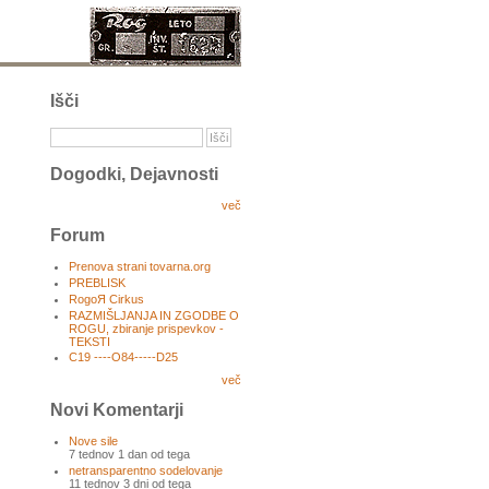
Išči
Dogodki, Dejavnosti
več
Forum
Prenova strani tovarna.org
PREBLISK
RogoЯ Cirkus
RAZMIŠLJANJA IN ZGODBE O
ROGU, zbiranje prispevkov -
TEKSTI
C19 ----O84-----D25
več
Novi Komentarji
Nove sile
7 tednov 1 dan od tega
netransparentno sodelovanje
11 tednov 3 dni od tega