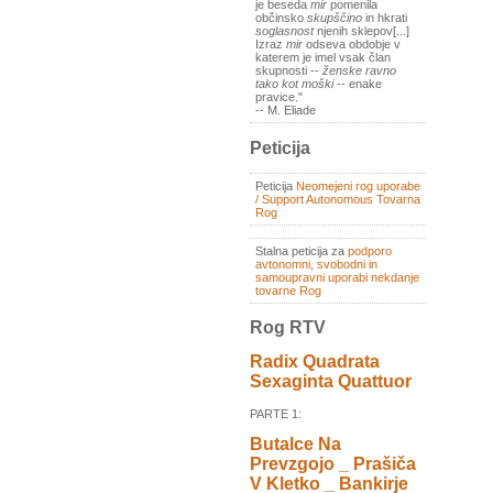
je beseda
mir
pomenila
občinsko
skupščino
in hkrati
soglasnost
njenih sklepov[...]
Izraz
mir
odseva obdobje v
katerem je imel vsak član
skupnosti --
ženske ravno
tako kot moški
-- enake
pravice."
-- M. Eliade
Peticija
Peticija
Neomejeni rog uporabe
/ Support Autonomous Tovarna
Rog
Stalna peticija za
podporo
avtonomni, svobodni in
samoupravni uporabi nekdanje
tovarne Rog
Rog RTV
Radix Quadrata
Sexaginta Quattuor
PARTE 1:
Butalce Na
Prevzgojo _ Prašiča
V Kletko _ Bankirje