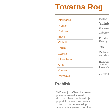
Tovarna Rog
Domov
Informacije
Vabil
Program
Poslal-
Podpora
Začete
Izjave
Prostor
Galerija
V Medijih
Telo:
Forumi
Vabljen-
Galerija
otvorite
International
Razstavl
Suncan S
Arhiv
Irena Ka
Kontakt
Za kome
Povezave
Preblisk
"Nič manj značilna ni enakost
pravic v staroslovanskih
družbah. Polno pooblastilo je
pripadalo celotni skupnosti, in
zatorej so se morali sklepi
sprejemati soglasno. Prvotno