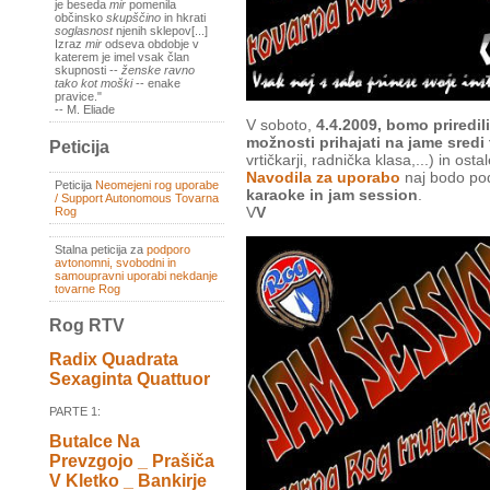
je beseda
mir
pomenila
občinsko
skupščino
in hkrati
soglasnost
njenih sklepov[...]
Izraz
mir
odseva obdobje v
katerem je imel vsak član
skupnosti --
ženske ravno
tako kot moški
-- enake
pravice."
-- M. Eliade
V soboto,
4.4.2009, bomo priredili
možnosti prihajati na jame sredi
Peticija
vrtičkarji, radnička klasa,...) in ostal
Navodila za uporabo
naj bodo p
Peticija
Neomejeni rog uporabe
karaoke in jam session
.
/ Support Autonomous Tovarna
V
V
Rog
Stalna peticija za
podporo
avtonomni, svobodni in
samoupravni uporabi nekdanje
tovarne Rog
Rog RTV
Radix Quadrata
Sexaginta Quattuor
PARTE 1:
Butalce Na
Prevzgojo _ Prašiča
V Kletko _ Bankirje