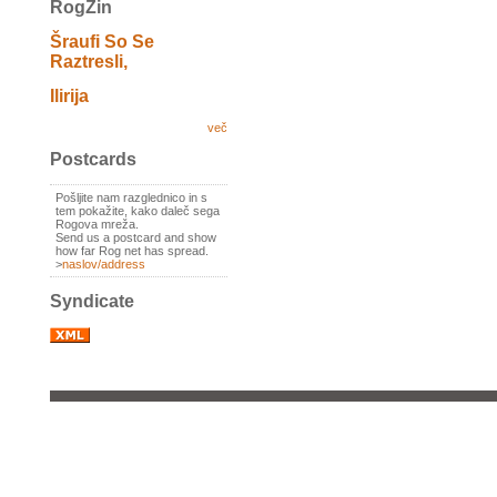
RogZin
Šraufi So Se
Raztresli,
Ilirija
več
Postcards
Pošljite nam razglednico in s
tem pokažite, kako daleč sega
Rogova mreža.
Send us a postcard and show
how far Rog net has spread.
>
naslov/address
Syndicate