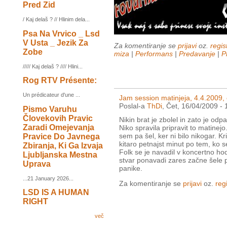
Pred Zid
/ Kaj delaš ? // Hlinim dela...
Psa Na Vrvico _ Lsd
V Usta _ Jezik Za
Za komentiranje se
prijavi
oz.
regist
Zobe
miza
|
Performans
|
Predavanje
|
P
///// Kaj delaš ? //// Hlini...
Rog RTV Présente:
Un prédicateur d'une ...
Jam session matinjeja, 4.4.2009,
Poslal-a
ThDi
, Čet, 16/04/2009 - 
Pismo Varuhu
Človekovih Pravic
Nikin brat je zbolel in zato je od
Zaradi Omejevanja
Niko spravila pripravit to matinej
sem pa šel, ker ni bilo nikogar. Kri
Pravice Do Javnega
kitaro petnajst minut po tem, ko s
Zbiranja, Ki Ga Izvaja
Folk se je navadil v koncertno hod
Ljubljanska Mestna
stvar ponavadi zares začne šele p
Uprava
panike.
...21 January 2026...
Za komentiranje se
prijavi
oz.
regi
LSD IS A HUMAN
RIGHT
več