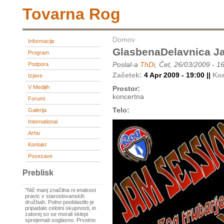
Tovarna Rog
Domov
Informacije
GlasbenaDelavnica J
Program
Poslal-a
ThDi
, Čet, 26/03/2009 - 1
Podpora
Začetek:
4 Apr 2009 - 19:00 ||
Ko
Izjave
V Medijih
Prostor:
koncertna
Forumi
Telo:
Galerija
International
Arhiv
Kontakt
Povezave
Preblisk
"Nič manj značilna ni enakost
pravic v staroslovanskih
družbah. Polno pooblastilo je
pripadalo celotni skupnosti, in
zatorej so se morali sklepi
sprejemati soglasno. Prvotno