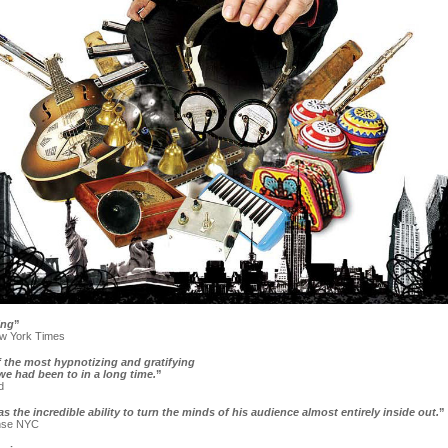
ing
”
w York Times
 the most hypnotizing and gratifying
e had been to in a long time.
”
d
as the incredible ability to turn the minds of his audience almost entirely inside out.
”
nse NYC