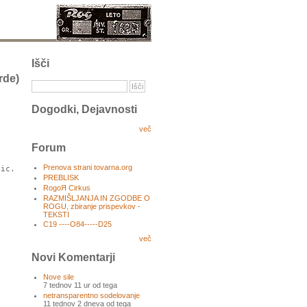
Išči
rde)
Dogodki, Dejavnosti
več
Forum
Prenova strani tovarna.org
sic.
PREBLISK
RogoЯ Cirkus
RAZMIŠLJANJA IN ZGODBE O
ROGU, zbiranje prispevkov -
TEKSTI
C19 ----O84-----D25
več
Novi Komentarji
Nove sile
7 tednov 11 ur od tega
netransparentno sodelovanje
11 tednov 2 dneva od tega