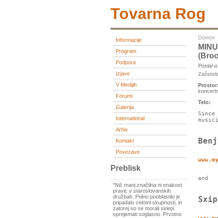
Tovarna Rog
Domov
Informacije
MINU
Program
(Bro
Podpora
Poslal-
Izjave
Začete
V Medijih
Prostor
koncert
Forumi
Telo:
Galerija
Since
International
music
Arhiv
Benj
Kontakt
Povezave
www.m
Preblisk
and
"Nič manj značilna ni enakost
pravic v staroslovanskih
družbah. Polno pooblastilo je
Sxip
pripadalo celotni skupnosti, in
zatorej so se morali sklepi
sprejemati soglasno. Prvotno