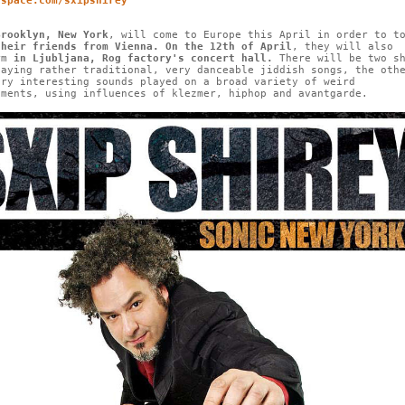
yspace.com/sxipshirey
Brooklyn, New York
, will come to Europe this April in order to t
their friends from Vienna. On the 12th of April
, they will also
rm
in Ljubljana, Rog factory's concert hall.
There will be two sh
laying rather traditional, very danceable jiddish songs, the oth
ery interesting sounds played on a broad variety of weird
uments, using influences of klezmer, hiphop and avantgarde.