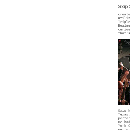
Sxip 
creat
utili
Tripl
Boxin
curio
that’
Sxip 
Texas
perfo
He ha
York 
perfo