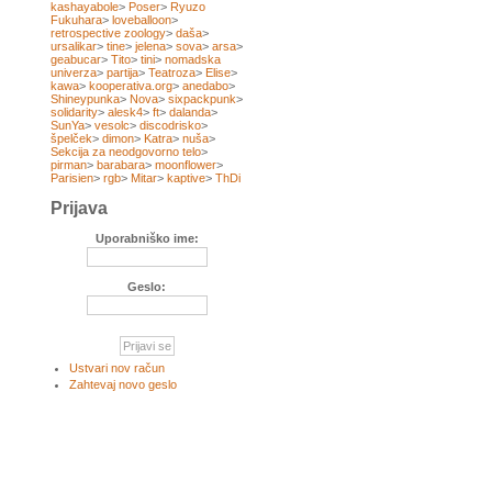
kashayabole
>
Poser
>
Ryuzo
Fukuhara
>
loveballoon
>
retrospective zoology
>
daša
>
ursalikar
>
tine
>
jelena
>
sova
>
arsa
>
geabucar
>
Tito
>
tini
>
nomadska
univerza
>
partija
>
Teatroza
>
Elise
>
kawa
>
kooperativa.org
>
anedabo
>
Shineypunka
>
Nova
>
sixpackpunk
>
solidarity
>
alesk4
>
ft
>
dalanda
>
SunYa
>
vesolc
>
discodrisko
>
špelček
>
dimon
>
Katra
>
nuša
>
Sekcija za neodgovorno telo
>
pirman
>
barabara
>
moonflower
>
Parisien
>
rgb
>
Mitar
>
kaptive
>
ThDi
Prijava
Uporabniško ime:
Geslo:
Ustvari nov račun
Zahtevaj novo geslo