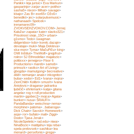
Panikk
>
leja jurisic
>
Eva Markun
>
gasparinjo
>
zarja
>
acer
>
potiho
>
sasha5
>
nixon
>
Mihat
>
savage
>
kbajo
>
Zas B
>
exe65
>
Džoš
>
benedikt
>
jec
>
solarpulsemusic
>
nathanaael
>
Spelcek
>
irenamarec09
>
ZVOKVSEHZVOKOV.COM
>
Jernej
Kaluža
>
zapata
>
kate
>
slavko321
>
Prisotnost steje_15O
>
urban
>
g1smo
>
Tedo
>
swagman
didgeridoo
>
kdo
>
korelc.dazajn
>
devataja
>
muki
>
Maja Dekleva
>
ska-mon
>
Tyma
>
MačuPiču
>
king
>
OMI Inštitut
>
TheWolf
>
grejpfrut
>
roiiro
>
SJ Ethnodelia
>
majalozic
>
politixxx
>
jernejpro
>
Floor 6
Productions
>
mareb
>
samob
>
primozk
>
rastko
>
Art of Living
>
gbogda
>
mamutgong
>
becreative
>
đđđ
>
nemanja
>
anais
>
inkognito
>
buba
>
xedor
>
Ed1
>
Ivana
>
mojra
>
ZionChild
>
Kolibri
>
smush
>
Ivana
Antolovic
>
dragana
>
jadranka
ljubičič
>
ehrlemark
>
katja
>
gitana
angela
>
rog n roll production
martin
>
ggobec2
>
mojca
>
Agata
>
bunker
>
nusa
>
ŠRAUFI
>
PandaBanda
>
weischna
>
nema
>
morphine
>
paloma
>
..babaroga
>
Dick Chain
>
Savski
>
Homework
>
asja
>
ror
>
bufalo
>
mali
>
Ziggi
>
Dodo
>
Tjasa Jerak
>
NicoleSpeletic
>
rad.edu
>
niwa
>
NinaBozic
>
matitjahu
>
teja reba
>
spela prelovsek
>
sashika
>
lea
menard
>
persefonis
>
grega
>