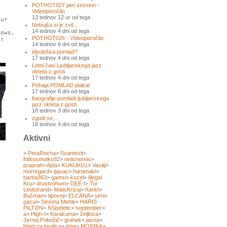
POTHOT027 jam session -
Videoporočilo
13 tednov 12 ur od tega
our
Nebojša si je zvil...
14 tednov 4 dni od tega
ows,
POTHOT026 - VIdeoporočilo
er
14 tednov 6 dni od tega
ideološka pomlad?
17 tednov 4 dni od tega
Letni časi Ljubljanskega jazz
okteta z gosti
17 tednov 4 dni od tega
Prihaja POMLAD plakat
17 tednov 6 dni od tega
fotografije pomladi ljubljanskega
jazz okteta z gosti
18 tednov 3 dni od tega
zgodi se,...
18 tednov 4 dni od tega
Aktivni
>
PeraRocha
>
Svantevit
>
fotkosmotko32
>
neticnemis
>
praprah
>
Ajda
>
KUKUKU1
>
Vasilij
>
morregard
>
tjasac
>
haramaki
>
barba363
>
gamsi
>
kozel
>
Illegal
Kru
>
drustvohum
>
DEE-I
>
Tor
Lindstrand
>
MaticKrizaj
>
Kantri
>
Bučman
>
tipovej
>
ELCANA
>
simi
>
gazui
>
Simona Mehle
>
HARIS
PILTON
>
NSpeletic
>
september
>
a
>
High-I
>
Karakuma
>
željkica
>
Jernej Pribošič
>
grahek
>
jasna
>
blanco
>
loudica
>
joga
>
MONIKA
>