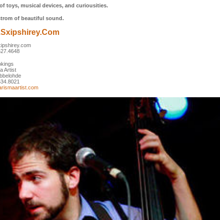
of toys, musical devices, and curiousities.
trom of beautiful sound.
sxipshirey.com
ipshirey.com
627.4648
okings
 Artist
Ubbelohde
534.8021
rismaartist.com