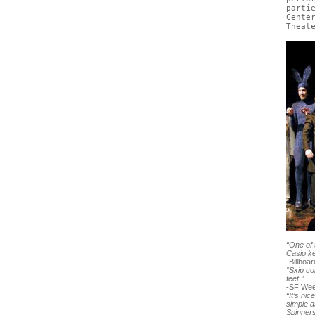
parti
Cente
Theat
“One of 
Casio ke
-Billboa
“Sxip co
feet.”
-SF Wee
“It’s ni
simple a
Spinners