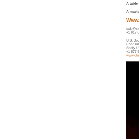
A table 
A maels
Www.
sxip@sx
+1 917.
U.S. Bo
Charisma
Shelly 
+1 877.
www.cha