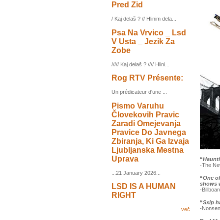
Pred Zid
/ Kaj delaš ? // Hlinim dela...
Psa Na Vrvico _ Lsd
V Usta _ Jezik Za
Zobe
///// Kaj delaš ? //// Hlini...
Rog RTV Présente:
Un prédicateur d'une ...
Pismo Varuhu
Človekovih Pravic
Zaradi Omejevanja
Pravice Do Javnega
Zbiranja, Ki Ga Izvaja
Ljubljanska Mestna
Uprava
“
Haunt
-The Ne
...21 January 2026...
“
One of
shows w
LSD IS A HUMAN
-Billboar
RIGHT
“
Sxip h
-Nonse
več