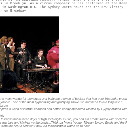
es in Brooklyn. As a circus composer he has performed at the Ken
r in Washington D.C. The Sydney Opera House and the New Victory
er on Broadway.
the most wonderful, demented and bellicose themes of bedlam that has ever blessed a crap
yboard...one of the most hypnotizing and gratifying shows we had been to in a long time."
rd.com
njures a world of infernal calliopes and cotton candy machetes wielded by Gypsy crones wit
kly
ce to know that in these days of high tech digital music, you can still create sound with somethi
s marbles and kitchen mixing bowls...Think La Monte Young, Tibetan Singing Bowls and the P
 from the old Ed Sullivan Show. As fascinating to watch as to hear."