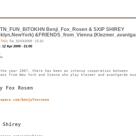
TN_FUN_BITOKHN Benji_Fox_Rosen & SXIP SHIREY
oklyn,NewYork) &FRIENDS_from_Vienna (klezmer_avantga
a
ThDi
, Tor, 31/03/2009 - 15:10
k:
12 Apr 2009 - 21:00
:
na
 the year 2007, there has been an intense cooperation between
ians from New York and Vienna who play klezmer and avantgarde mu
y Fox Rosen
yspace.com/benjyfoxrosen
 Shirey