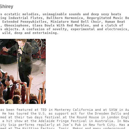
Shirey
es ecstatic melodies, unimaginable sounds and deep sexy beats
zing Industrial Flutes, Bullhorn Harmonica, Regurgitated Music B
e Extended Pennywhistles, Miniature Hand Bell Choir, Human Beat
g, Obnoxiophone, Glass Bowls With Red Marbles, and a clutch of
us objects. A confusion of novelty, experimental and electronics
s wild, deep and entertaining.
has been featured at TED in Monterey California and at SXSW in A
. He has toured the U.S. as support act for the Dresden Dolls an
rmed at their two days festival at the Round House in London Eng
d a hit show at the Adelaide Fringe Festival in Australia. In Ne
City Sxip performs regularly at Joe’s Pub in New York City. Has 
rmed at The Knitting Factory, Tonic, Makor and many underground