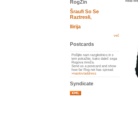
Real li
RogZin
Šraufi So Se
Raztresli,
Ilirija
več
Postcards
Pošljite nam razglednico in s
tem pokažite, kako daleč sega
Rogova mreža.
Send us a postcard and show
how far Rog net has spread.
>
naslov/address
Syndicate