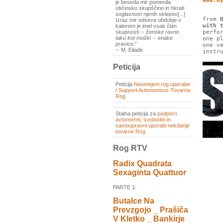
www.m
je beseda
mir
pomenila
občinsko
skupščino
in hkrati
soglasnost
njenih sklepov[...]
from
Izraz
mir
odseva obdobje v
with 
katerem je imel vsak član
perfo
skupnosti --
ženske ravno
tako kot moški
-- enake
one p
pravice."
one v
-- M. Eliade
instr
Peticija
Peticija
Neomejeni rog uporabe
/ Support Autonomous Tovarna
Rog
Stalna peticija za
podporo
avtonomni, svobodni in
samoupravni uporabi nekdanje
tovarne Rog
Rog RTV
Radix Quadrata
Sexaginta Quattuor
PARTE 1:
Butalce Na
Prevzgojo _ Prašiča
V Kletko _ Bankirje