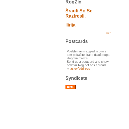
RogZin
Šraufi So Se
Raztresli,
Ilirija
več
Postcards
Pošljite nam razglednico in s
tem pokažite, kako daleč sega
Rogova mreža.
Send us a postcard and show
how far Rog net has spread.
>
naslov/address
Syndicate