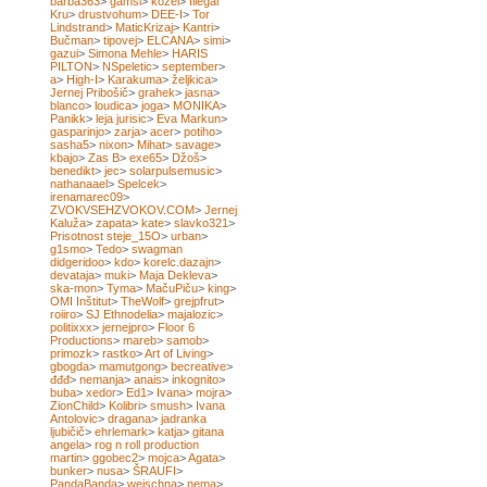
barba363
>
gamsi
>
kozel
>
Illegal
Kru
>
drustvohum
>
DEE-I
>
Tor
Lindstrand
>
MaticKrizaj
>
Kantri
>
Bučman
>
tipovej
>
ELCANA
>
simi
>
gazui
>
Simona Mehle
>
HARIS
PILTON
>
NSpeletic
>
september
>
a
>
High-I
>
Karakuma
>
željkica
>
Jernej Pribošič
>
grahek
>
jasna
>
blanco
>
loudica
>
joga
>
MONIKA
>
Panikk
>
leja jurisic
>
Eva Markun
>
gasparinjo
>
zarja
>
acer
>
potiho
>
sasha5
>
nixon
>
Mihat
>
savage
>
kbajo
>
Zas B
>
exe65
>
Džoš
>
benedikt
>
jec
>
solarpulsemusic
>
nathanaael
>
Spelcek
>
irenamarec09
>
ZVOKVSEHZVOKOV.COM
>
Jernej
Kaluža
>
zapata
>
kate
>
slavko321
>
Prisotnost steje_15O
>
urban
>
g1smo
>
Tedo
>
swagman
didgeridoo
>
kdo
>
korelc.dazajn
>
devataja
>
muki
>
Maja Dekleva
>
ska-mon
>
Tyma
>
MačuPiču
>
king
>
OMI Inštitut
>
TheWolf
>
grejpfrut
>
roiiro
>
SJ Ethnodelia
>
majalozic
>
politixxx
>
jernejpro
>
Floor 6
Productions
>
mareb
>
samob
>
primozk
>
rastko
>
Art of Living
>
gbogda
>
mamutgong
>
becreative
>
đđđ
>
nemanja
>
anais
>
inkognito
>
buba
>
xedor
>
Ed1
>
Ivana
>
mojra
>
ZionChild
>
Kolibri
>
smush
>
Ivana
Antolovic
>
dragana
>
jadranka
ljubičič
>
ehrlemark
>
katja
>
gitana
angela
>
rog n roll production
martin
>
ggobec2
>
mojca
>
Agata
>
bunker
>
nusa
>
ŠRAUFI
>
PandaBanda
>
weischna
>
nema
>