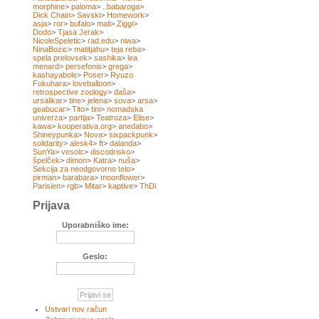
morphine
>
paloma
>
..babaroga
>
Dick Chain
>
Savski
>
Homework
>
asja
>
ror
>
bufalo
>
mali
>
Ziggi
>
Dodo
>
Tjasa Jerak
>
NicoleSpeletic
>
rad.edu
>
niwa
>
NinaBozic
>
matitjahu
>
teja reba
>
spela prelovsek
>
sashika
>
lea
menard
>
persefonis
>
grega
>
kashayabole
>
Poser
>
Ryuzo
Fukuhara
>
loveballoon
>
retrospective zoology
>
daša
>
ursalikar
>
tine
>
jelena
>
sova
>
arsa
>
geabucar
>
Tito
>
tini
>
nomadska
univerza
>
partija
>
Teatroza
>
Elise
>
kawa
>
kooperativa.org
>
anedabo
>
Shineypunka
>
Nova
>
sixpackpunk
>
solidarity
>
alesk4
>
ft
>
dalanda
>
SunYa
>
vesolc
>
discodrisko
>
špelček
>
dimon
>
Katra
>
nuša
>
Sekcija za neodgovorno telo
>
pirman
>
barabara
>
moonflower
>
Parisien
>
rgb
>
Mitar
>
kaptive
>
ThDi
Prijava
Uporabniško ime:
Geslo:
Ustvari nov račun