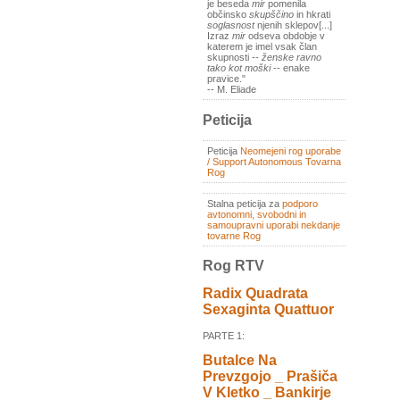
je beseda
mir
pomenila
občinsko
skupščino
in hkrati
soglasnost
njenih sklepov[...]
Izraz
mir
odseva obdobje v
katerem je imel vsak član
skupnosti --
ženske ravno
tako kot moški
-- enake
pravice."
-- M. Eliade
Peticija
Peticija
Neomejeni rog uporabe
/ Support Autonomous Tovarna
Rog
Stalna peticija za
podporo
avtonomni, svobodni in
samoupravni uporabi nekdanje
tovarne Rog
Rog RTV
Radix Quadrata
Sexaginta Quattuor
PARTE 1:
Butalce Na
Prevzgojo _ Prašiča
V Kletko _ Bankirje