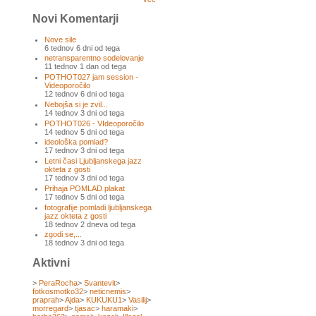
Novi Komentarji
Nove sile
6 tednov 6 dni od tega
netransparentno sodelovanje
11 tednov 1 dan od tega
POTHOT027 jam session -
Videoporočilo
12 tednov 6 dni od tega
Nebojša si je zvil...
14 tednov 3 dni od tega
POTHOT026 - VIdeoporočilo
14 tednov 5 dni od tega
ideološka pomlad?
17 tednov 3 dni od tega
Letni časi Ljubljanskega jazz
okteta z gosti
17 tednov 3 dni od tega
Prihaja POMLAD plakat
17 tednov 5 dni od tega
fotografije pomladi ljubljanskega
jazz okteta z gosti
18 tednov 2 dneva od tega
zgodi se,...
18 tednov 3 dni od tega
Aktivni
>
PeraRocha
>
Svantevit
>
fotkosmotko32
>
neticnemis
>
praprah
>
Ajda
>
KUKUKU1
>
Vasilij
>
morregard
>
tjasac
>
haramaki
>