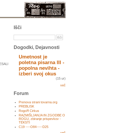
Išči
Dogodki, Dejavnosti
Umetnost je
poletna pisarna III -
ESALI
popolna nevihta -
izberi svoj okus
(15 ur)
več
Forum
Prenova strani tovarna.org
PREBLISK
RogoЯ Cirkus
RAZMIŠLJANJA IN ZGODBE O
ROGU, zbiranje prispevkov -
TEKSTI
C19 ----O84-----D25
več