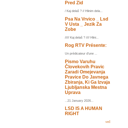
Pred Zid
/ Kaj delaš ? // Hlinim dela...
Psa Na Vrvico _ Lsd
V Usta _ Jezik Za
Zobe
///// Kaj delaš ? //// Hlini...
Rog RTV Présente:
Un prédicateur d'une ...
Pismo Varuhu
Človekovih Pravic
Zaradi Omejevanja
Pravice Do Javnega
Zbiranja, Ki Ga Izvaja
Ljubljanska Mestna
Uprava
...21 January 2026...
LSD IS A HUMAN
RIGHT
več