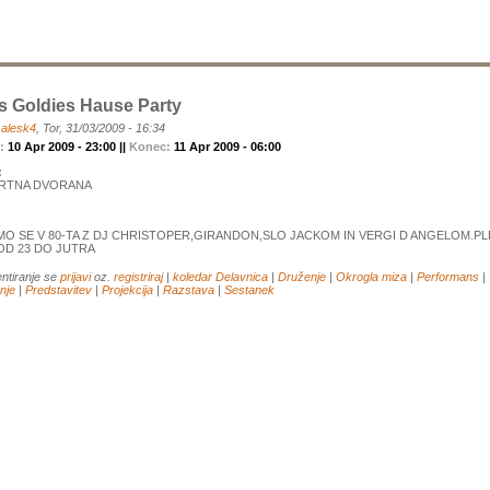
s Goldies Hause Party
a
alesk4
, Tor, 31/03/2009 - 16:34
k:
10 Apr 2009 - 23:00 ||
Konec:
11 Apr 2009 - 06:00
:
RTNA DVORANA
O SE V 80-TA Z DJ CHRISTOPER,GIRANDON,SLO JACKOM IN VERGI D ANGELOM.PL
D 23 DO JUTRA
ntiranje se
prijavi
oz.
registriraj
|
koledar
Delavnica
|
Druženje
|
Okrogla miza
|
Performans
|
nje
|
Predstavitev
|
Projekcija
|
Razstava
|
Sestanek