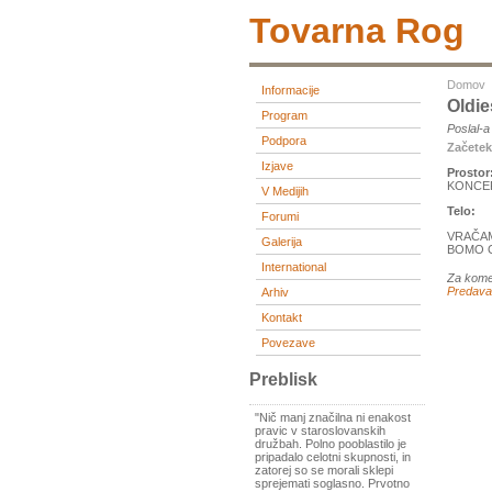
Tovarna Rog
Domov
Informacije
Oldie
Program
Poslal-
Podpora
Začete
Izjave
Prostor
KONCE
V Medijih
Telo:
Forumi
VRAČAM
Galerija
BOMO O
International
Za kome
Predava
Arhiv
Kontakt
Povezave
Preblisk
"Nič manj značilna ni enakost
pravic v staroslovanskih
družbah. Polno pooblastilo je
pripadalo celotni skupnosti, in
zatorej so se morali sklepi
sprejemati soglasno. Prvotno