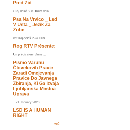
Pred Zid
/ Kaj delaš ? // Hlinim dela...
Psa Na Vrvico _ Lsd
V Usta _ Jezik Za
Zobe
///// Kaj delaš ? //// Hlini...
Rog RTV Présente:
Un prédicateur d'une ...
Pismo Varuhu
Človekovih Pravic
Zaradi Omejevanja
Pravice Do Javnega
Zbiranja, Ki Ga Izvaja
Ljubljanska Mestna
Uprava
...21 January 2026...
LSD IS A HUMAN
RIGHT
več