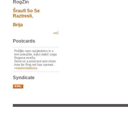
RogZin
Šraufi So Se
Raztresli,
Ilirija
več
Postcards
Pošljite nam razglednico in s
tem pokažite, kako daleč sega
Rogova mreža.
Send us a postcard and show
how far Rog net has spread.
>
naslov/address
Syndicate