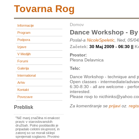
Tovarna Rog
Domov
Informacije
Dance Workshop - By N
Program
Poslal-a
NicoleSpeletic
, Ned, 05/04
Podpora
Začetek:
30 Maj 2009 - 06:30 ||
K
Izjave
V Medijih
Prostor:
Plesna Delavnica
Forumi
Telo:
Galerija
International
Dance Workshop - technique and pe
Open classes - intermediate/advan
Arhiv
6:30-8:30 - all are welcome - perf
Kontakt
interested.
Please rsvp to nicthinks@yahoo.c
Povezave
Za komentiranje se
prijavi
oz.
regist
Preblisk
"Nič manj značilna ni enakost
pravic v staroslovanskih
družbah. Polno pooblastilo je
pripadalo celotni skupnosti, in
zatorej so se morali sklepi
sprejemati soglasno. Prvotno