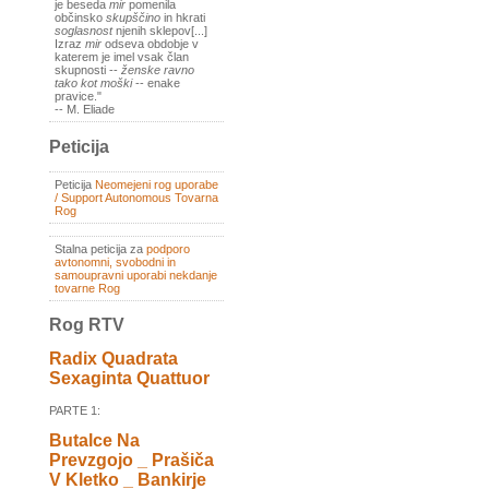
je beseda
mir
pomenila
občinsko
skupščino
in hkrati
soglasnost
njenih sklepov[...]
Izraz
mir
odseva obdobje v
katerem je imel vsak član
skupnosti --
ženske ravno
tako kot moški
-- enake
pravice."
-- M. Eliade
Peticija
Peticija
Neomejeni rog uporabe
/ Support Autonomous Tovarna
Rog
Stalna peticija za
podporo
avtonomni, svobodni in
samoupravni uporabi nekdanje
tovarne Rog
Rog RTV
Radix Quadrata
Sexaginta Quattuor
PARTE 1:
Butalce Na
Prevzgojo _ Prašiča
V Kletko _ Bankirje