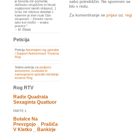
sabo potrebščin. Ne spomnim se 
je beseda
mir
pomenila
občinsko
skupščino
in hkrati
blo v redu.
soglasnost
njenih sklepov[...]
Izraz
mir
odseva obdobje v
Za komentiranje se
prijavi
oz.
regi
katerem je imel vsak član
skupnosti --
ženske ravno
tako kot moški
-- enake
pravice."
-- M. Eliade
Peticija
Peticija
Neomejeni rog uporabe
/ Support Autonomous Tovarna
Rog
Stalna peticija za
podporo
avtonomni, svobodni in
samoupravni uporabi nekdanje
tovarne Rog
Rog RTV
Radix Quadrata
Sexaginta Quattuor
PARTE 1:
Butalce Na
Prevzgojo _ Prašiča
V Kletko _ Bankirje