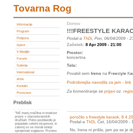
Tovarna Rog
Domov
Informacije
!!!FREESTYLE KARAO
Program
Poslal-a
ThDi
, Pon, 06/04/2009 - 2
Podpora
Začetek:
8 Apr 2009 - 21:00
Izjave
V Medijih
Prostor:
koncertna
Forumi
Telo:
Galerija
International
Povabil sem
Ireno
na
F
r
ee
st
y
l
e
K
a
Arhiv
Podrobnejša navodila za jam - link
Kontakt
Za komentiranje se
prijavi
oz.
regist
Povezave
Preblisk
"Nič manj značilna ni enakost
poročilo s freestyle karaok, 8.4.2
pravic v staroslovanskih
družbah. Polno pooblastilo je
Poslal-a
ThDi
, Čet, 16/04/2009 - 
pripadalo celotni skupnosti, in
zatorej so se morali sklepi
No, Irena ni prišla, jam pa se je d
sprejemati soglasno. Prvotno