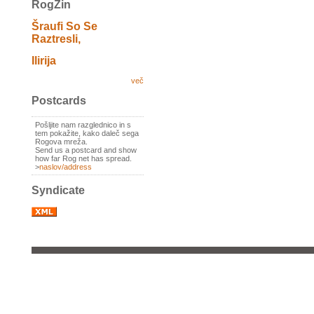
RogZin
Šraufi So Se
Raztresli,
Ilirija
več
Postcards
Pošljite nam razglednico in s
tem pokažite, kako daleč sega
Rogova mreža.
Send us a postcard and show
how far Rog net has spread.
>
naslov/address
Syndicate