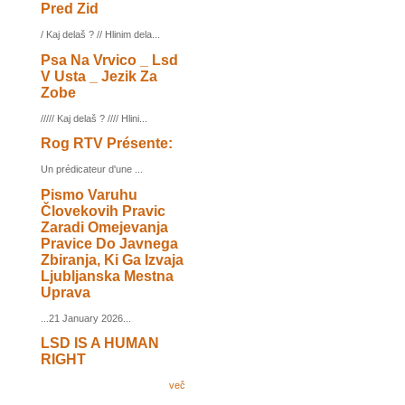
Pred Zid
/ Kaj delaš ? // Hlinim dela...
Psa Na Vrvico _ Lsd
V Usta _ Jezik Za
Zobe
///// Kaj delaš ? //// Hlini...
Rog RTV Présente:
Un prédicateur d'une ...
Pismo Varuhu
Človekovih Pravic
Zaradi Omejevanja
Pravice Do Javnega
Zbiranja, Ki Ga Izvaja
Ljubljanska Mestna
Uprava
...21 January 2026...
LSD IS A HUMAN
RIGHT
več