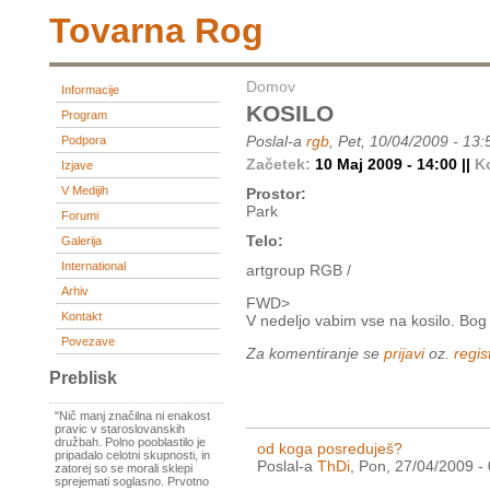
Tovarna Rog
Domov
Informacije
KOSILO
Program
Poslal-a
rgb
, Pet, 10/04/2009 - 13:
Podpora
Začetek:
10 Maj 2009 - 14:00 ||
K
Izjave
V Medijih
Prostor:
Park
Forumi
Telo:
Galerija
International
artgroup RGB /
Arhiv
FWD>
Kontakt
V nedeljo vabim vse na kosilo. Bog
Povezave
Za komentiranje se
prijavi
oz.
regist
Preblisk
"Nič manj značilna ni enakost
pravic v staroslovanskih
družbah. Polno pooblastilo je
od koga posreduješ?
pripadalo celotni skupnosti, in
Poslal-a
ThDi
, Pon, 27/04/2009 -
zatorej so se morali sklepi
sprejemati soglasno. Prvotno