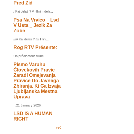
Pred Zid
/ Kaj delaš ? // Hlinim dela...
Psa Na Vrvico _ Lsd
V Usta _ Jezik Za
Zobe
///// Kaj delaš ? //// Hlini...
Rog RTV Présente:
Un prédicateur d'une ...
Pismo Varuhu
Človekovih Pravic
Zaradi Omejevanja
Pravice Do Javnega
Zbiranja, Ki Ga Izvaja
Ljubljanska Mestna
Uprava
...21 January 2026...
LSD IS A HUMAN
RIGHT
več