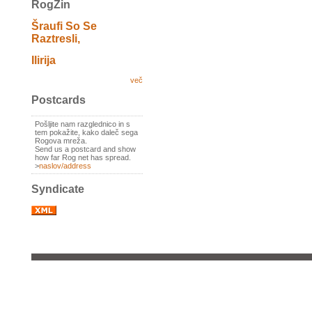
RogZin
Šraufi So Se
Raztresli,
Ilirija
več
Postcards
Pošljite nam razglednico in s
tem pokažite, kako daleč sega
Rogova mreža.
Send us a postcard and show
how far Rog net has spread.
>
naslov/address
Syndicate