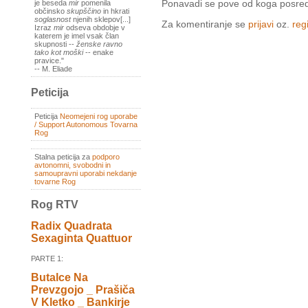
Ponavadi se pove od koga posredu
je beseda
mir
pomenila
občinsko
skupščino
in hkrati
soglasnost
njenih sklepov[...]
Za komentiranje se
prijavi
oz.
regi
Izraz
mir
odseva obdobje v
katerem je imel vsak član
skupnosti --
ženske ravno
tako kot moški
-- enake
pravice."
-- M. Eliade
Peticija
Peticija
Neomejeni rog uporabe
/ Support Autonomous Tovarna
Rog
Stalna peticija za
podporo
avtonomni, svobodni in
samoupravni uporabi nekdanje
tovarne Rog
Rog RTV
Radix Quadrata
Sexaginta Quattuor
PARTE 1:
Butalce Na
Prevzgojo _ Prašiča
V Kletko _ Bankirje