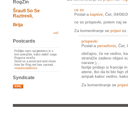
RogZin
ce so
Šraufi So Se
Poslal-a
kaptive
, Čet, 04/06/
Raztresli,
ce so prispevki, potem naj s
Ilirija
Za komentiranje se
prijavi
oz
več
Postcards
prispevki
Poslal-a
persefonis
, Čet,
Pošljite nam razglednico in s
običajno, če ne vedno, ka
tem pokažite, kako daleč sega
strani(če zadevo objavi su
Rogova mreža.
Send us a postcard and show
narave:),...
how far Rog net has spread.
fantje pridejo iz francije i
>
naslov/address
atene, tko da bi blo fajn z
ampak kakor vedno, kakor 
Syndicate
Za komentiranje se
prijavi