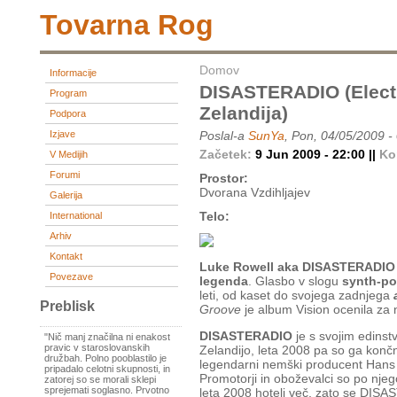
Tovarna Rog
Domov
Informacije
DISASTERADIO (electr
Program
Zelandija)
Podpora
Izjave
Poslal-a
SunYa
, Pon, 04/05/2009 -
Začetek:
9 Jun 2009 - 22:00 ||
Ko
V Medijih
Forumi
Prostor:
Dvorana Vzdihljajev
Galerija
Telo:
International
Arhiv
Kontakt
Luke Rowell aka DISASTERADIO
Povezave
legenda
. Glasbo v slogu
synth-po
leti, od kaset do svojega zadnjega
Preblisk
Groove
je album Vision ocenila za 
DISASTERADIO
je s svojim edins
"Nič manj značilna ni enakost
pravic v staroslovanskih
Zelandijo, leta 2008 pa so ga končno
družbah. Polno pooblastilo je
legendarni nemški producent Hans N
pripadalo celotni skupnosti, in
Promotorji in oboževalci so po njegovi
zatorej so se morali sklepi
sprejemati soglasno. Prvotno
leta 2008 hoteli več, zato se DISA