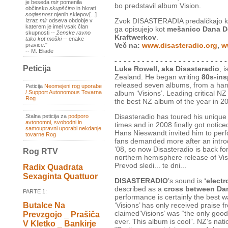
je beseda
mir
pomenila
bo predstavil album Vision.
občinsko
skupščino
in hkrati
soglasnost
njenih sklepov[...]
Zvok DISASTERADIA predalčkajo 
Izraz
mir
odseva obdobje v
katerem je imel vsak član
ga opisujejo kot
mešanico Dana D
skupnosti --
ženske ravno
Kraftwerkov
.
tako kot moški
-- enake
Več na:
www.disasteradio.org
,
w
pravice."
-- M. Eliade
- - - - - - - - - - - - - - - - - - - - - - - - -
Peticija
Luke Rowell, aka Disasteradio
, 
Zealand. He began writing
80s-ins
released seven albums, from a hand
Peticija
Neomejeni rog uporabe
/ Support Autonomous Tovarna
album ‘Visions’. Leading critical 
Rog
the best NZ album of the year in 2
Disasteradio has toured his uniqu
Stalna peticija za
podporo
avtonomni, svobodni in
times and in 2008 finally got not
samoupravni uporabi nekdanje
Hans Nieswandt invited him to perf
tovarne Rog
fans demanded more after an intro
‘08, so now Disasteradio is back fo
Rog RTV
northern hemisphere release of Vis
Prevod sledi... te dni...
Radix Quadrata
Sexaginta Quattuor
DISASTERADIO
’s sound is
‘electr
described as a
cross between Da
PARTE 1:
performance is certainly the best w
Butalce Na
‘Visions’ has only received praise f
claimed’Visions’ was “the only good
Prevzgojo _ Prašiča
ever. This album is cool”. NZ’s na
V Kletko _ Bankirje