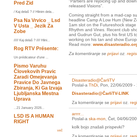
“Partiers are rejoicing up and down
Pred Zid
released Visions”.
/ Kaj delaš ? // Hlinim dela...
Coming straight from a mad-cap s
headline Camp A Low Hum (New Zeala
Psa Na Vrvico _ Lsd
1am slot on the Futureshock stage 
V Usta _ Jezik Za
Rhythm and Vines. Recent club sho
Zobe
and Gudrun Gut, plus his first US to
working on his tan and show Europe
///// Kaj delaš ? //// Hlini...
Read more:
www.disasteradio.or
Rog RTV Présente:
Za komentiranje se
prijavi
oz.
regist
Un prédicateur d'une ...
Pismo Varuhu
Človekovih Pravic
Zaradi Omejevanja
Disasteradio@ČarliTV
Pravice Do Javnega
Poslal-a
ThDi
, Pon, 22/06/2009 -
Zbiranja, Ki Ga Izvaja
Ljubljanska Mestna
Disasteradio@ČarliTV-LINK
Uprava
Za komentiranje se
prijavi
oz.
regi
...21 January 2026...
arrrr...
LSD IS A HUMAN
Poslal-a
ska-mon
, Čet, 04/06/200
RIGHT
kolk bojo znašali prispevki?
več
Za komentiranje se
prijavi
oz.
regi