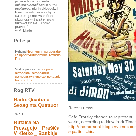
je beseda
mir
pomenila
občinsko
skupščino
in hkrati
soglasnost
njenih sklepov[...]
Izraz
mir
odseva obdobje v
katerem je imel vsak član
skupnosti --
ženske ravno
tako kot moški
-- enake
pravice."
-- M. Eliade
Peticija
Peticija
Neomejeni rog uporabe
/ Support Autonomous Tovarna
Rog
Stalna peticija za
podporo
avtonomni, svobodni in
samoupravni uporabi nekdanje
tovarne Rog
Rog RTV
Radix Quadrata
Sexaginta Quattuor
Recent news:
PARTE 1:
Cafe Trotsky chosen to represent L
world, according to New York Time
Butalce Na
http://themoment.blogs.nytimes.co
Prevzgojo _ Prašiča
squatter-chic/
V Kletko _ Bankirje