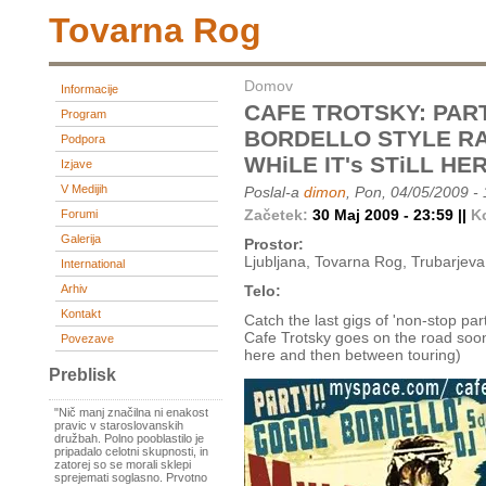
Tovarna Rog
Domov
Informacije
CAFE TROTSKY: PART
Program
BORDELLO STYLE RA
Podpora
WHiLE IT's STiLL HER
Izjave
V Medijih
Poslal-a
dimon
, Pon, 04/05/2009 -
Začetek:
30 Maj 2009 - 23:59 ||
K
Forumi
Galerija
Prostor:
Ljubljana, Tovarna Rog, Trubarjeva
International
Arhiv
Telo:
Kontakt
Catch the last gigs of 'non-stop part
Cafe Trotsky goes on the road soon (
Povezave
here and then between touring)
Preblisk
"Nič manj značilna ni enakost
pravic v staroslovanskih
družbah. Polno pooblastilo je
pripadalo celotni skupnosti, in
zatorej so se morali sklepi
sprejemati soglasno. Prvotno