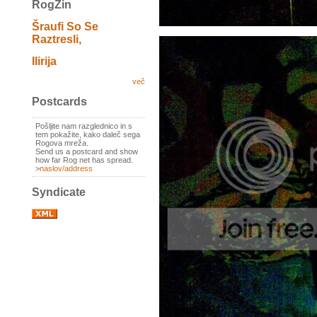
RogZin
Šraufi So Se
Raztresli,
Ilirija
več
Postcards
Pošljite nam razglednico in s
tem pokažite, kako daleč sega
Rogova mreža.
Send us a postcard and show
how far Rog net has spread.
>
naslov/address
Syndicate