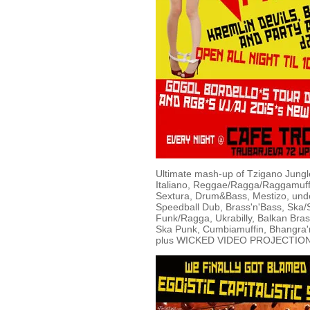
Ultimate mash-up of Tzigano Jungl
Italiano, Reggae/Ragga/Raggamuffi
Sextura, Drum&Bass, Mestizo, und
Speedball Dub, Brass'n'Bass, Ska/
Funk/Ragga, Ukrabilly, Balkan Bra
Ska Punk, Cumbiamuffin, Bhangra'
plus WICKED VIDEO PROJECTIO