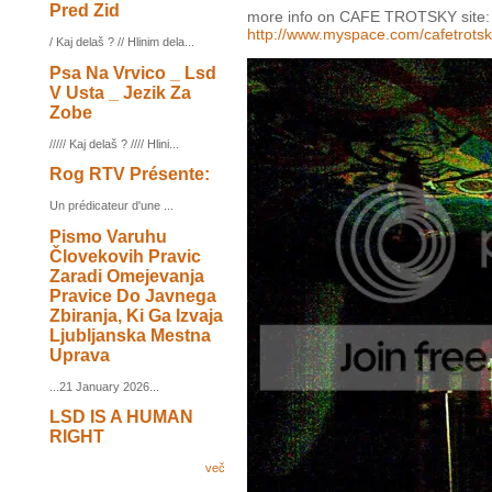
Pred Zid
more info on CAFE TROTSKY site:
http://www.myspace.com/cafetrots
/ Kaj delaš ? // Hlinim dela...
Psa Na Vrvico _ Lsd
V Usta _ Jezik Za
Zobe
///// Kaj delaš ? //// Hlini...
Rog RTV Présente:
Un prédicateur d'une ...
Pismo Varuhu
Človekovih Pravic
Zaradi Omejevanja
Pravice Do Javnega
Zbiranja, Ki Ga Izvaja
Ljubljanska Mestna
Uprava
...21 January 2026...
LSD IS A HUMAN
RIGHT
več