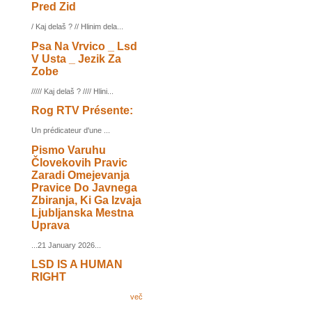
Pred Zid
/ Kaj delaš ? // Hlinim dela...
Psa Na Vrvico _ Lsd
V Usta _ Jezik Za
Zobe
///// Kaj delaš ? //// Hlini...
Rog RTV Présente:
Un prédicateur d'une ...
Pismo Varuhu
Človekovih Pravic
Zaradi Omejevanja
Pravice Do Javnega
Zbiranja, Ki Ga Izvaja
Ljubljanska Mestna
Uprava
...21 January 2026...
LSD IS A HUMAN
RIGHT
več