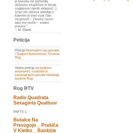
je beseda
mir
pomenila
občinsko
skupščino
in hkrati
soglasnost
njenih sklepov[...]
Izraz
mir
odseva obdobje v
katerem je imel vsak član
skupnosti --
ženske ravno
tako kot moški
-- enake
pravice."
-- M. Eliade
Peticija
Peticija
Neomejeni rog uporabe
/ Support Autonomous Tovarna
Rog
Stalna peticija za
podporo
avtonomni, svobodni in
samoupravni uporabi nekdanje
tovarne Rog
Rog RTV
Radix Quadrata
Sexaginta Quattuor
PARTE 1:
Butalce Na
Prevzgojo _ Prašiča
V Kletko _ Bankirje