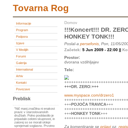
Tovarna Rog
Domov
Informacije
!!!koncert!!! DR. Z
Program
HONKEY TONK!!!
Podpora
Izjave
Poslal-a
persefonis
, Pon, 11/05/20
Začetek:
5 Jun 2009 - 22:00 ||
Ko
V Medijih
Forumi
Prostor:
dvorana vzdihljajev
Galerija
Telo:
International
Arhiv
+++++++++++++++++++++++++++
Kontakt
+++DR. ZERO:+++
Povezave
www.myspace.com/drzero1
Preblisk
+++++++++++++++++++++++++++
+++
POJOČA TRAVICA
+++
+++++++++++++++++++++++++++
"Nič manj značilna ni enakost
pravic v staroslovanskih
+++
HONKEY TONK
+++
družbah. Polno pooblastilo je
+++++++++++++++++++++++++++
pripadalo celotni skupnosti, in
zatorej so se morali sklepi
sprejemati soglasno. Prvotno
Za komentiranje se
prijavi
oz.
regist