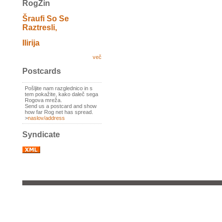
RogZin
Šraufi So Se
Raztresli,
Ilirija
več
Postcards
Pošljite nam razglednico in s
tem pokažite, kako daleč sega
Rogova mreža.
Send us a postcard and show
how far Rog net has spread.
>
naslov/address
Syndicate