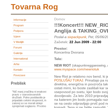
Tovarna Rog
Domov
Informacije
!!!koncert!!! NEW_R
Program
Anglija & TAKING_OV
Podpora
Izjave
Poslal-a
sixpackpunk
, Pet, 05/06/2
Začetek:
22 Jun 2009 - 22:00
V Medijih
Forumi
Prostor:
Koncertna Dvorana
Galerija
Telo:
International
Arhiv
NEW RIOT
(skapunkreggaeswing, A
www.myspace.com/newriotuk
Kontakt
Povezave
New Riot je relativno nov bend, ki 
POSLUŠAJ TUKAJ
. Prinašajo pa na
Preblisk
direktna, energična in povzroča tak
ostati mirni, ko boste zaslišali kar 
vsepovsod po svetu, kjer bodo svojo s
"Nič manj značilna ni enakost
pravic v staroslovanskih
dovoljevalo. Za leto 2010 pripravlja
družbah. Polno pooblastilo je
na katerem jim bodo pomagala razna
pripadalo celotni skupnosti, in
se na cesto odpravljajo prvič pod 
zatorej so se morali sklepi
sprejemati soglasno. Prvotno
komadi. Tega si ne želite zamuditi,