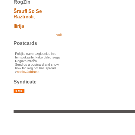
RogZin
Šraufi So Se
Raztresli,
Ilirija
več
Postcards
Pošljite nam razglednico in s
tem pokažite, kako daleč sega
Rogova mreža.
Send us a postcard and show
how far Rog net has spread.
>
naslov/address
Syndicate