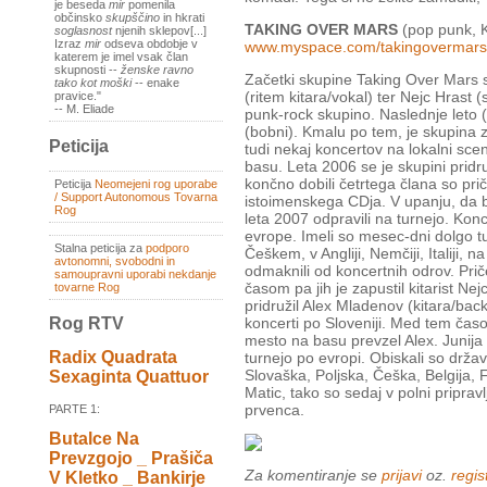
je beseda
mir
pomenila
občinsko
skupščino
in hkrati
TAKING OVER MARS
(pop punk, K
soglasnost
njenih sklepov[...]
Izraz
mir
odseva obdobje v
www.myspace.com/takingovermars
katerem je imel vsak član
skupnosti --
ženske ravno
Začetki skupine Taking Over Mars s
tako kot moški
-- enake
(ritem kitara/vokal) ter Nejc Hrast (
pravice."
-- M. Eliade
punk-rock skupino. Naslednje leto (2
(bobni). Kmalu po tem, je skupina z
Peticija
tudi nekaj koncertov na lokalni scen
basu. Leta 2006 se je skupini pridru
končno dobili četrtega člana so pr
Peticija
Neomejeni rog uporabe
/ Support Autonomous Tovarna
istoimenskega CDja. V upanju, da b
Rog
leta 2007 odpravili na turnejo. Konce
evrope. Imeli so mesec-dni dolgo t
Stalna peticija za
podporo
Češkem, v Angliji, Nemčiji, Italiji, 
avtonomni, svobodni in
odmaknili od koncertnih odrov. Pri
samoupravni uporabi nekdanje
časom pa jih je zapustil kitarist Ne
tovarne Rog
pridružil Alex Mladenov (kitara/bac
Rog RTV
koncerti po Sloveniji. Med tem časom
mesto na basu prevzel Alex. Junija
Radix Quadrata
turnejo po evropi. Obiskali so držav
Slovaška, Poljska, Češka, Belgija, F
Sexaginta Quattuor
Matic, tako so sedaj v polni pripra
prvenca.
PARTE 1:
Butalce Na
Prevzgojo _ Prašiča
Za komentiranje se
prijavi
oz.
regist
V Kletko _ Bankirje