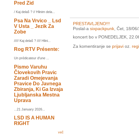
Pred Zid
/ Kaj delaš ? // Hlinim dela...
Psa Na Vrvico _ Lsd
PRESTAVLJENO!!!
V Usta _ Jezik Za
Poslal-a
sixpackpunk
, Čet, 18/06
Zobe
koncert bo v PONEDELJEK, 22.0
///// Kaj delaš ? //// Hlini...
Za komentiranje se
prijavi
oz.
regi
Rog RTV Présente:
Un prédicateur d'une ...
Pismo Varuhu
Človekovih Pravic
Zaradi Omejevanja
Pravice Do Javnega
Zbiranja, Ki Ga Izvaja
Ljubljanska Mestna
Uprava
...21 January 2026...
LSD IS A HUMAN
RIGHT
več