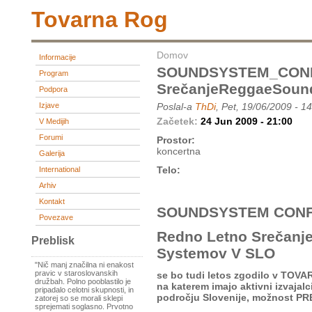
Tovarna Rog
Domov
Informacije
SOUNDSYSTEM_CON
Program
SrečanjeReggaeSou
Podpora
Izjave
Poslal-a
ThDi
, Pet, 19/06/2009 - 1
Začetek:
24 Jun 2009 - 21:00
V Medijih
Forumi
Prostor:
koncertna
Galerija
Telo:
International
Arhiv
Kontakt
SOUNDSYSTEM CONF
Povezave
Redno Letno Srečanj
Preblisk
Systemov V SLO
"Nič manj značilna ni enakost
pravic v staroslovanskih
se bo tudi letos zgodilo v TOVA
družbah. Polno pooblastilo je
na katerem imajo aktivni izvajalci
pripadalo celotni skupnosti, in
področju Slovenije, možnost 
zatorej so se morali sklepi
sprejemati soglasno. Prvotno