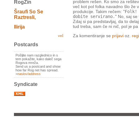
problem rešen. Ko smo za rešitev 
RogZin
več kot pol folka navadno šlo že 
Šraufi So Se
produkcije. Takim rečem: "
Folk!
dobite servirano.
" No, saj se
Raztresli,
Zdaj si pa predstavljaj, da to delaj
tud treba, sam če ni nič, pol je p
Ilirija
Za komentiranje se
prijavi
oz.
regi
več
Postcards
Pošljite nam razglednico in s
tem pokažite, kako daleč sega
Rogova mreža.
Send us a postcard and show
how far Rog net has spread.
>
naslov/address
Syndicate