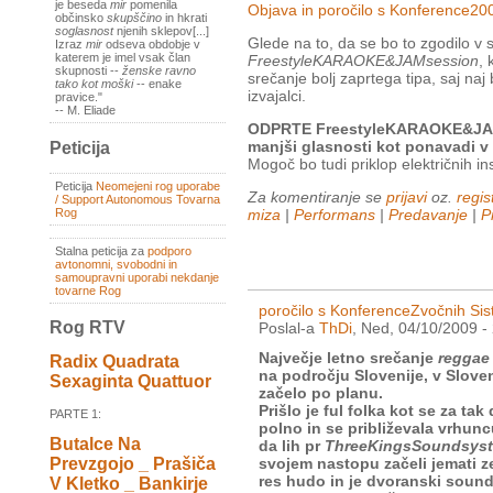
je beseda
mir
pomenila
Objava in poročilo s Konference20
občinsko
skupščino
in hkrati
soglasnost
njenih sklepov[...]
Glede na to, da se bo to zgodilo v
Izraz
mir
odseva obdobje v
katerem je imel vsak član
FreestyleKARAOKE&JAMsession
, 
skupnosti --
ženske ravno
srečanje bolj zaprtega tipa, saj na
tako kot moški
-- enake
izvajalci.
pravice."
-- M. Eliade
ODPRTE FreestyleKARAOKE&JAMs
manjši glasnosti kot ponavadi 
Peticija
Mogoč bo tudi priklop električnih in
Peticija
Neomejeni rog uporabe
Za komentiranje se
prijavi
oz.
regist
/ Support Autonomous Tovarna
Rog
miza
|
Performans
|
Predavanje
|
P
Stalna peticija za
podporo
avtonomni, svobodni in
samoupravni uporabi nekdanje
tovarne Rog
poročilo s KonferenceZvočnih Si
Rog RTV
Poslal-a
ThDi
, Ned, 04/10/2009 -
Največje letno srečanje
reggae
Radix Quadrata
na področju Slovenije, v Sloven
Sexaginta Quattuor
začelo po planu.
Prišlo je ful folka kot se za t
PARTE 1:
polno in se približevala vrhun
Butalce Na
da lih pr
ThreeKingsSoundsys
Prevzgojo _ Prašiča
svojem nastopu začeli jemati z
res hudo in je dvoranski sounds
V Kletko _ Bankirje