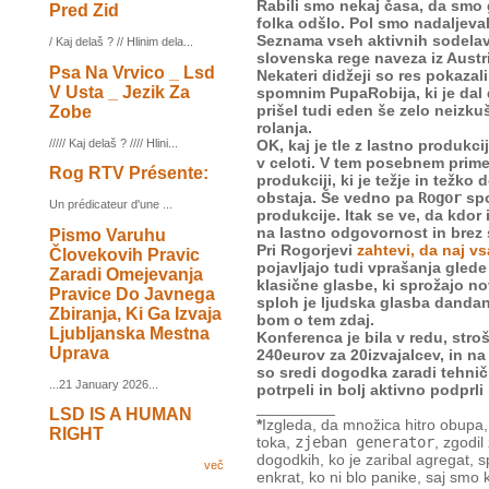
Rabili smo nekaj časa, da smo g
Pred Zid
folka odšlo. Pol smo nadaljeva
Seznama vseh aktivnih sodela
/ Kaj delaš ? // Hlinim dela...
slovenska rege naveza iz Austri
Psa Na Vrvico _ Lsd
Nekateri didžeji so res pokazal
V Usta _ Jezik Za
spomnim PupaRobija, ki je dal 
prišel tudi eden še zelo neizkuš
Zobe
rolanja.
///// Kaj delaš ? //// Hlini...
OK, kaj je tle z lastno produkc
v celoti. V tem posebnem prim
Rog RTV Présente:
produkciji, ki je težje in težk
obstaja. Še vedno pa
Rogor
spo
Un prédicateur d'une ...
produkcije. Itak se ve, da kdor
na lastno odgovornost in brez 
Pismo Varuhu
Pri Rogorjevi
zahtevi, da naj v
Človekovih Pravic
pojavljajo tudi vprašanja glede
Zaradi Omejevanja
klasične glasbe, ki sprožajo n
Pravice Do Javnega
sploh je ljudska glasba danda
Zbiranja, Ki Ga Izvaja
bom o tem zdaj.
Ljubljanska Mestna
Konferenca je bila v redu, stro
Uprava
240eurov za 20izvajalcev, in na k
so sredi dogodka zaradi tehnič
...21 January 2026...
potrpeli in bolj aktivno podprli
_________
LSD IS A HUMAN
*
Izgleda, da množica hitro obupa, 
RIGHT
toka,
zjeban generator
, zgodi
dogodkih, ko je zaribal agregat, sp
več
enkrat, ko ni blo panike, saj smo