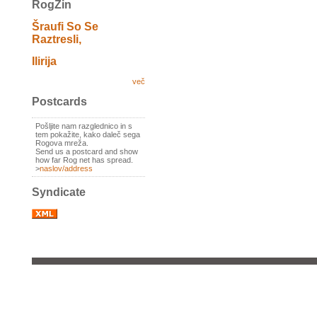
RogZin
Šraufi So Se
Raztresli,
Ilirija
več
Postcards
Pošljite nam razglednico in s
tem pokažite, kako daleč sega
Rogova mreža.
Send us a postcard and show
how far Rog net has spread.
>
naslov/address
Syndicate