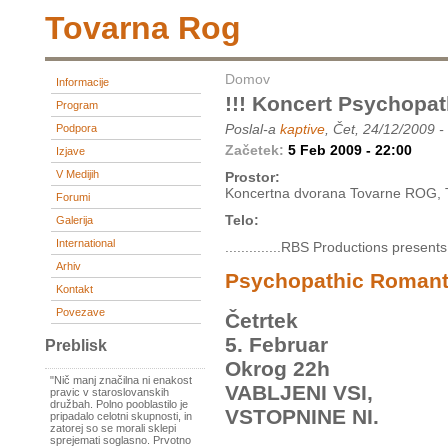
Tovarna Rog
Domov
Informacije
!!! Koncert Psychopa
Program
Poslal-a
kaptive
, Čet, 24/12/2009 -
Podpora
Začetek:
5 Feb 2009 - 22:00
Izjave
V Medijih
Prostor:
Koncertna dvorana Tovarne ROG, Tr
Forumi
Telo:
Galerija
International
..............RBS Productions presents....
Arhiv
Psychopathic Romant
Kontakt
Povezave
Četrtek
5. Februar
Preblisk
Okrog 22h
"Nič manj značilna ni enakost
VABLJENI VSI,
pravic v staroslovanskih
družbah. Polno pooblastilo je
VSTOPNINE NI.
pripadalo celotni skupnosti, in
zatorej so se morali sklepi
sprejemati soglasno. Prvotno