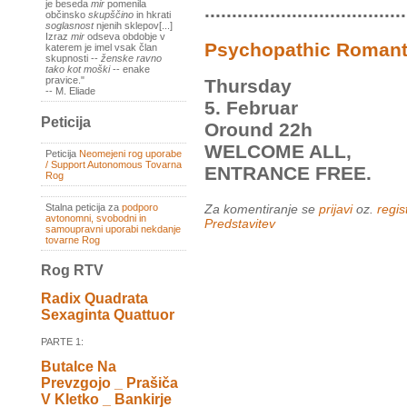
je beseda
mir
pomenila
.....................................
občinsko
skupščino
in hkrati
soglasnost
njenih sklepov[...]
Izraz
mir
odseva obdobje v
Psychopathic Romant
katerem je imel vsak član
skupnosti --
ženske ravno
tako kot moški
-- enake
pravice."
Thursday
-- M. Eliade
5. Februar
Peticija
Oround 22h
WELCOME ALL,
Peticija
Neomejeni rog uporabe
/ Support Autonomous Tovarna
ENTRANCE FREE.
Rog
Stalna peticija za
podporo
Za komentiranje se
prijavi
oz.
regist
avtonomni, svobodni in
Predstavitev
samoupravni uporabi nekdanje
tovarne Rog
Rog RTV
Radix Quadrata
Sexaginta Quattuor
PARTE 1:
Butalce Na
Prevzgojo _ Prašiča
V Kletko _ Bankirje