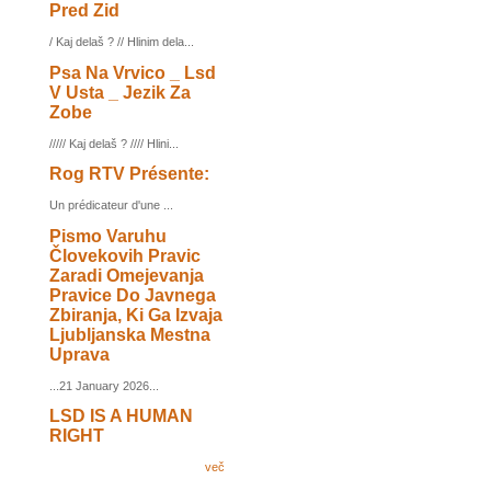
Pred Zid
/ Kaj delaš ? // Hlinim dela...
Psa Na Vrvico _ Lsd
V Usta _ Jezik Za
Zobe
///// Kaj delaš ? //// Hlini...
Rog RTV Présente:
Un prédicateur d'une ...
Pismo Varuhu
Človekovih Pravic
Zaradi Omejevanja
Pravice Do Javnega
Zbiranja, Ki Ga Izvaja
Ljubljanska Mestna
Uprava
...21 January 2026...
LSD IS A HUMAN
RIGHT
več