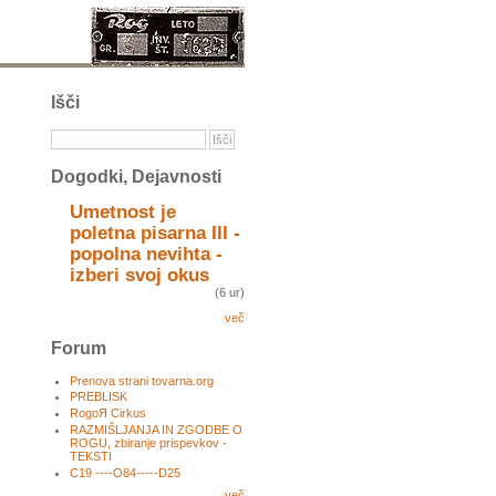
Išči
Dogodki, Dejavnosti
Umetnost je
poletna pisarna III -
popolna nevihta -
izberi svoj okus
(6 ur)
več
Forum
Prenova strani tovarna.org
PREBLISK
RogoЯ Cirkus
RAZMIŠLJANJA IN ZGODBE O
ROGU, zbiranje prispevkov -
TEKSTI
C19 ----O84-----D25
več