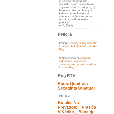
je beseda
mir
pomenila
občinsko
skupščino
in hkrati
soglasnost
njenih sklepov[...]
Izraz
mir
odseva obdobje v
katerem je imel vsak član
skupnosti --
ženske ravno
tako kot moški
-- enake
pravice."
-- M. Eliade
Peticija
Peticija
Neomejeni rog uporabe
/ Support Autonomous Tovarna
Rog
Stalna peticija za
podporo
avtonomni, svobodni in
samoupravni uporabi nekdanje
tovarne Rog
Rog RTV
Radix Quadrata
Sexaginta Quattuor
PARTE 1:
Butalce Na
Prevzgojo _ Prašiča
V Kletko _ Bankirje