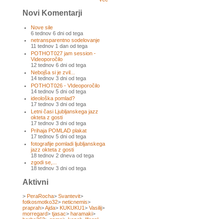
Novi Komentarji
Nove sile
6 tednov 6 dni od tega
netransparentno sodelovanje
11 tednov 1 dan od tega
POTHOT027 jam session -
Videoporočilo
12 tednov 6 dni od tega
Nebojša si je zvil...
14 tednov 3 dni od tega
POTHOT026 - VIdeoporočilo
14 tednov 5 dni od tega
ideološka pomlad?
17 tednov 3 dni od tega
Letni časi Ljubljanskega jazz
okteta z gosti
17 tednov 3 dni od tega
Prihaja POMLAD plakat
17 tednov 5 dni od tega
fotografije pomladi ljubljanskega
jazz okteta z gosti
18 tednov 2 dneva od tega
zgodi se,...
18 tednov 3 dni od tega
Aktivni
>
PeraRocha
>
Svantevit
>
fotkosmotko32
>
neticnemis
>
praprah
>
Ajda
>
KUKUKU1
>
Vasilij
>
morregard
>
tjasac
>
haramaki
>