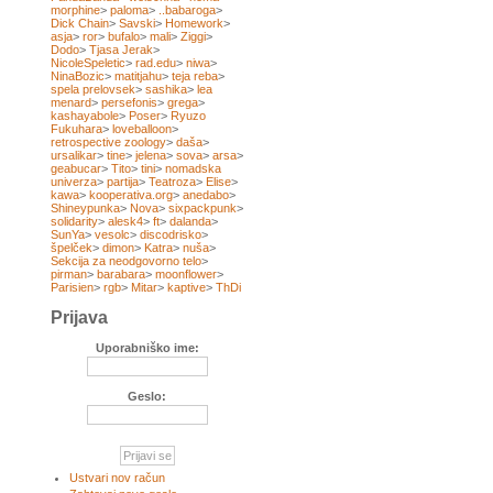
morphine
>
paloma
>
..babaroga
>
Dick Chain
>
Savski
>
Homework
>
asja
>
ror
>
bufalo
>
mali
>
Ziggi
>
Dodo
>
Tjasa Jerak
>
NicoleSpeletic
>
rad.edu
>
niwa
>
NinaBozic
>
matitjahu
>
teja reba
>
spela prelovsek
>
sashika
>
lea
menard
>
persefonis
>
grega
>
kashayabole
>
Poser
>
Ryuzo
Fukuhara
>
loveballoon
>
retrospective zoology
>
daša
>
ursalikar
>
tine
>
jelena
>
sova
>
arsa
>
geabucar
>
Tito
>
tini
>
nomadska
univerza
>
partija
>
Teatroza
>
Elise
>
kawa
>
kooperativa.org
>
anedabo
>
Shineypunka
>
Nova
>
sixpackpunk
>
solidarity
>
alesk4
>
ft
>
dalanda
>
SunYa
>
vesolc
>
discodrisko
>
špelček
>
dimon
>
Katra
>
nuša
>
Sekcija za neodgovorno telo
>
pirman
>
barabara
>
moonflower
>
Parisien
>
rgb
>
Mitar
>
kaptive
>
ThDi
Prijava
Uporabniško ime:
Geslo:
Ustvari nov račun