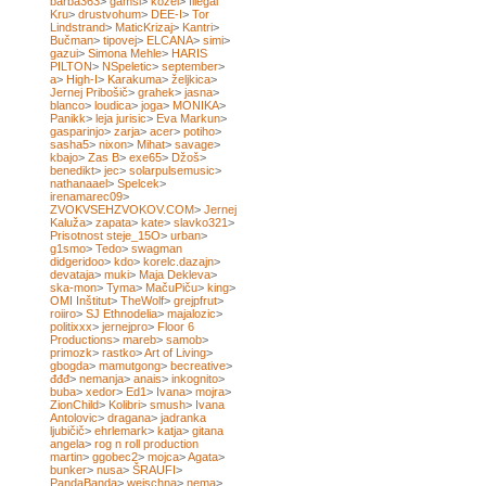
barba363
>
gamsi
>
kozel
>
Illegal
Kru
>
drustvohum
>
DEE-I
>
Tor
Lindstrand
>
MaticKrizaj
>
Kantri
>
Bučman
>
tipovej
>
ELCANA
>
simi
>
gazui
>
Simona Mehle
>
HARIS
PILTON
>
NSpeletic
>
september
>
a
>
High-I
>
Karakuma
>
željkica
>
Jernej Pribošič
>
grahek
>
jasna
>
blanco
>
loudica
>
joga
>
MONIKA
>
Panikk
>
leja jurisic
>
Eva Markun
>
gasparinjo
>
zarja
>
acer
>
potiho
>
sasha5
>
nixon
>
Mihat
>
savage
>
kbajo
>
Zas B
>
exe65
>
Džoš
>
benedikt
>
jec
>
solarpulsemusic
>
nathanaael
>
Spelcek
>
irenamarec09
>
ZVOKVSEHZVOKOV.COM
>
Jernej
Kaluža
>
zapata
>
kate
>
slavko321
>
Prisotnost steje_15O
>
urban
>
g1smo
>
Tedo
>
swagman
didgeridoo
>
kdo
>
korelc.dazajn
>
devataja
>
muki
>
Maja Dekleva
>
ska-mon
>
Tyma
>
MačuPiču
>
king
>
OMI Inštitut
>
TheWolf
>
grejpfrut
>
roiiro
>
SJ Ethnodelia
>
majalozic
>
politixxx
>
jernejpro
>
Floor 6
Productions
>
mareb
>
samob
>
primozk
>
rastko
>
Art of Living
>
gbogda
>
mamutgong
>
becreative
>
đđđ
>
nemanja
>
anais
>
inkognito
>
buba
>
xedor
>
Ed1
>
Ivana
>
mojra
>
ZionChild
>
Kolibri
>
smush
>
Ivana
Antolovic
>
dragana
>
jadranka
ljubičič
>
ehrlemark
>
katja
>
gitana
angela
>
rog n roll production
martin
>
ggobec2
>
mojca
>
Agata
>
bunker
>
nusa
>
ŠRAUFI
>
PandaBanda
>
weischna
>
nema
>