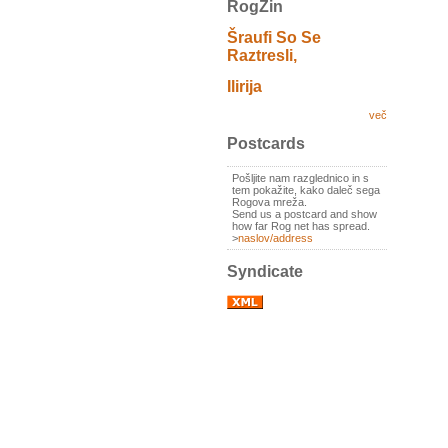
RogZin
Šraufi So Se
Raztresli,
Ilirija
več
Postcards
Pošljite nam razglednico in s
tem pokažite, kako daleč sega
Rogova mreža.
Send us a postcard and show
how far Rog net has spread.
>
naslov/address
Syndicate