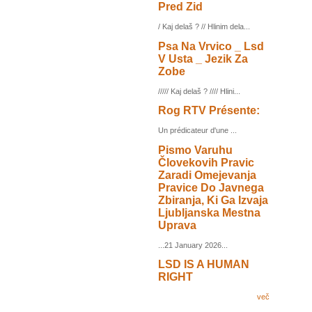
Pred Zid
/ Kaj delaš ? // Hlinim dela...
Psa Na Vrvico _ Lsd
V Usta _ Jezik Za
Zobe
///// Kaj delaš ? //// Hlini...
Rog RTV Présente:
Un prédicateur d'une ...
Pismo Varuhu
Človekovih Pravic
Zaradi Omejevanja
Pravice Do Javnega
Zbiranja, Ki Ga Izvaja
Ljubljanska Mestna
Uprava
...21 January 2026...
LSD IS A HUMAN
RIGHT
več