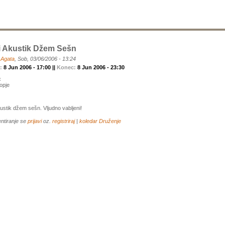
i Akustik Džem Sešn
a
Agata
, Sob, 03/06/2006 - 13:24
k:
8 Jun 2006 - 17:00 ||
Konec:
8 Jun 2006 - 23:30
:
opje
ustik džem sešn. Vljudno vabljeni!
ntiranje se
prijavi
oz.
registriraj
|
koledar
Druženje