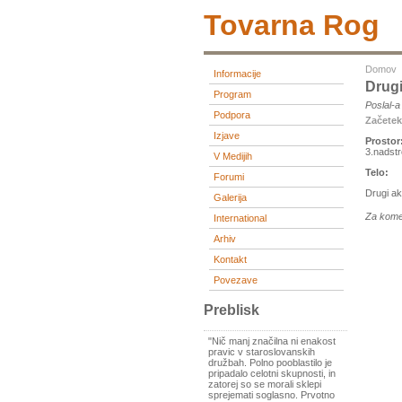
Tovarna Rog
Domov
Informacije
Drug
Program
Poslal-
Podpora
Začete
Izjave
Prostor
3.nadstr
V Medijih
Telo:
Forumi
Drugi ak
Galerija
Za kome
International
Arhiv
Kontakt
Povezave
Preblisk
"Nič manj značilna ni enakost
pravic v staroslovanskih
družbah. Polno pooblastilo je
pripadalo celotni skupnosti, in
zatorej so se morali sklepi
sprejemati soglasno. Prvotno