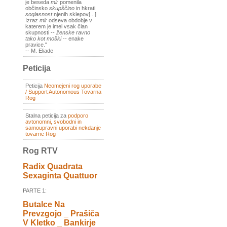
je beseda
mir
pomenila
občinsko
skupščino
in hkrati
soglasnost
njenih sklepov[...]
Izraz
mir
odseva obdobje v
katerem je imel vsak član
skupnosti --
ženske ravno
tako kot moški
-- enake
pravice."
-- M. Eliade
Peticija
Peticija
Neomejeni rog uporabe
/ Support Autonomous Tovarna
Rog
Stalna peticija za
podporo
avtonomni, svobodni in
samoupravni uporabi nekdanje
tovarne Rog
Rog RTV
Radix Quadrata
Sexaginta Quattuor
PARTE 1:
Butalce Na
Prevzgojo _ Prašiča
V Kletko _ Bankirje