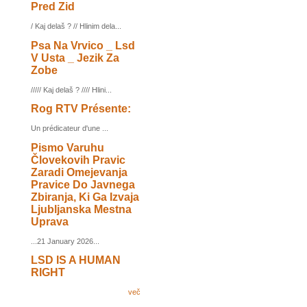
Pred Zid
/ Kaj delaš ? // Hlinim dela...
Psa Na Vrvico _ Lsd
V Usta _ Jezik Za
Zobe
///// Kaj delaš ? //// Hlini...
Rog RTV Présente:
Un prédicateur d'une ...
Pismo Varuhu
Človekovih Pravic
Zaradi Omejevanja
Pravice Do Javnega
Zbiranja, Ki Ga Izvaja
Ljubljanska Mestna
Uprava
...21 January 2026...
LSD IS A HUMAN
RIGHT
več