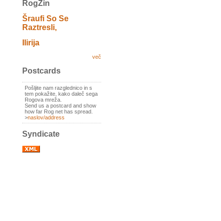
RogZin
Šraufi So Se
Raztresli,
Ilirija
več
Postcards
Pošljite nam razglednico in s
tem pokažite, kako daleč sega
Rogova mreža.
Send us a postcard and show
how far Rog net has spread.
>
naslov/address
Syndicate