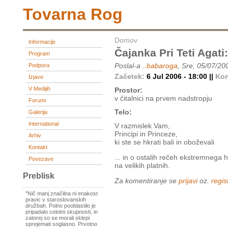
Tovarna Rog
Domov
Informacije
Čajanka Pri Teti Agati
Program
Poslal-a
..babaroga
, Sre, 05/07/20
Podpora
Začetek:
6 Jul 2006 - 18:00 ||
Ko
Izjave
V Medijih
Prostor:
v čitalnici na prvem nadstropju
Forumi
Telo:
Galerija
International
V razmislek Vam,
Principi in Princeze,
Arhiv
ki ste se hkrati bali in oboževali
Kontakt
... in o ostalih rečeh ekstremnega 
Povezave
na velikih platnih.
Preblisk
Za komentiranje se
prijavi
oz.
regist
"Nič manj značilna ni enakost
pravic v staroslovanskih
družbah. Polno pooblastilo je
pripadalo celotni skupnosti, in
zatorej so se morali sklepi
sprejemati soglasno. Prvotno