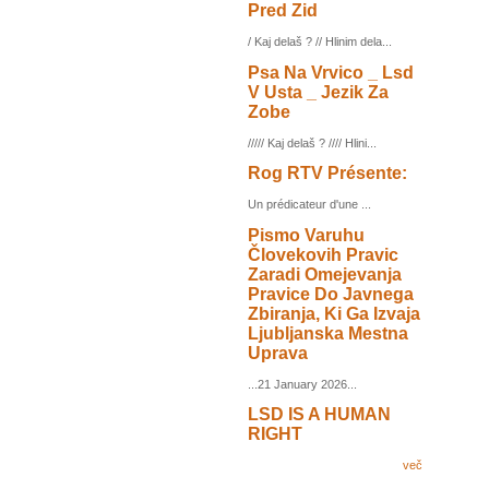
Pred Zid
/ Kaj delaš ? // Hlinim dela...
Psa Na Vrvico _ Lsd
V Usta _ Jezik Za
Zobe
///// Kaj delaš ? //// Hlini...
Rog RTV Présente:
Un prédicateur d'une ...
Pismo Varuhu
Človekovih Pravic
Zaradi Omejevanja
Pravice Do Javnega
Zbiranja, Ki Ga Izvaja
Ljubljanska Mestna
Uprava
...21 January 2026...
LSD IS A HUMAN
RIGHT
več