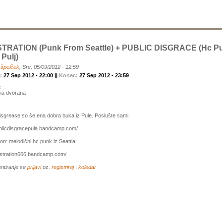
TRATION (punk From Seattle) + PUBLIC DISGRACE (hc P
Pulj)
a
špelček
, Sre, 05/09/2012 - 12:59
k:
27 Sep 2012 - 22:00 ||
Konec:
27 Sep 2012 - 23:59
:
na dvorana
isgrease so še ena dobra buka iz Pule. Poslušte sami:
ublicdisgracepula.bandcamp.com/
ion: melodični hc punk iz Seattla:
rustration666.bandcamp.com/
ntiranje se
prijavi
oz.
registriraj
|
koledar