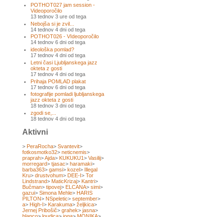
POTHOT027 jam session -
Videoporočilo
13 tednov 3 ure od tega
Nebojša si je zvil...
14 tednov 4 dni od tega
POTHOT026 - VIdeoporočilo
14 tednov 6 dni od tega
ideološka pomlad?
17 tednov 4 dni od tega
Letni časi Ljubljanskega jazz
okteta z gosti
17 tednov 4 dni od tega
Prihaja POMLAD plakat
17 tednov 6 dni od tega
fotografije pomladi ljubljanskega
jazz okteta z gosti
18 tednov 3 dni od tega
zgodi se,...
18 tednov 4 dni od tega
Aktivni
>
PeraRocha
>
Svantevit
>
fotkosmotko32
>
neticnemis
>
praprah
>
Ajda
>
KUKUKU1
>
Vasilij
>
morregard
>
tjasac
>
haramaki
>
barba363
>
gamsi
>
kozel
>
Illegal
Kru
>
drustvohum
>
DEE-I
>
Tor
Lindstrand
>
MaticKrizaj
>
Kantri
>
Bučman
>
tipovej
>
ELCANA
>
simi
>
gazui
>
Simona Mehle
>
HARIS
PILTON
>
NSpeletic
>
september
>
a
>
High-I
>
Karakuma
>
željkica
>
Jernej Pribošič
>
grahek
>
jasna
>
blanco
>
loudica
>
joga
>
MONIKA
>