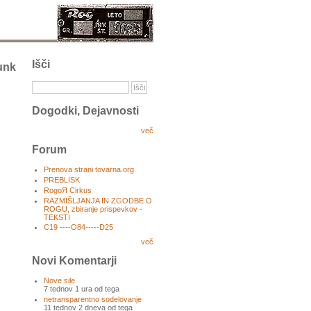
Išči
unk
Dogodki, Dejavnosti
več
Forum
Prenova strani tovarna.org
PREBLISK
RogoЯ Cirkus
RAZMIŠLJANJA IN ZGODBE O
ROGU, zbiranje prispevkov -
TEKSTI
C19 ----O84-----D25
več
Novi Komentarji
Nove sile
7 tednov 1 ura od tega
netransparentno sodelovanje
11 tednov 2 dneva od tega