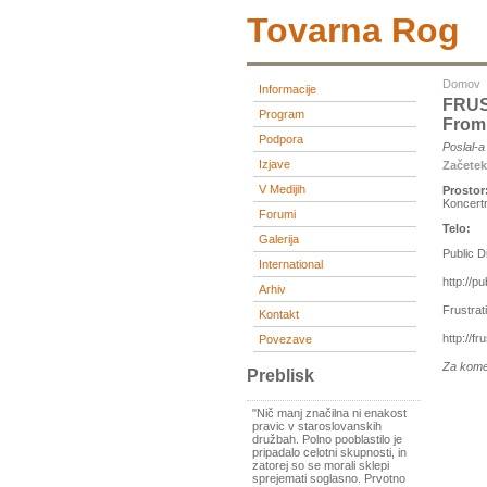
Tovarna Rog
Domov
Informacije
FRUS
Program
From 
Podpora
Poslal-
Izjave
Začete
V Medijih
Prostor
Koncert
Forumi
Telo:
Galerija
Public D
International
http://p
Arhiv
Frustrat
Kontakt
http://f
Povezave
Za kome
Preblisk
"Nič manj značilna ni enakost
pravic v staroslovanskih
družbah. Polno pooblastilo je
pripadalo celotni skupnosti, in
zatorej so se morali sklepi
sprejemati soglasno. Prvotno