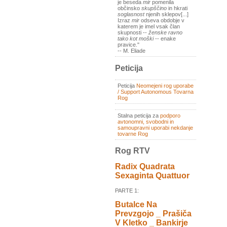
je beseda
mir
pomenila
občinsko
skupščino
in hkrati
soglasnost
njenih sklepov[...]
Izraz
mir
odseva obdobje v
katerem je imel vsak član
skupnosti --
ženske ravno
tako kot moški
-- enake
pravice."
-- M. Eliade
Peticija
Peticija
Neomejeni rog uporabe
/ Support Autonomous Tovarna
Rog
Stalna peticija za
podporo
avtonomni, svobodni in
samoupravni uporabi nekdanje
tovarne Rog
Rog RTV
Radix Quadrata
Sexaginta Quattuor
PARTE 1:
Butalce Na
Prevzgojo _ Prašiča
V Kletko _ Bankirje