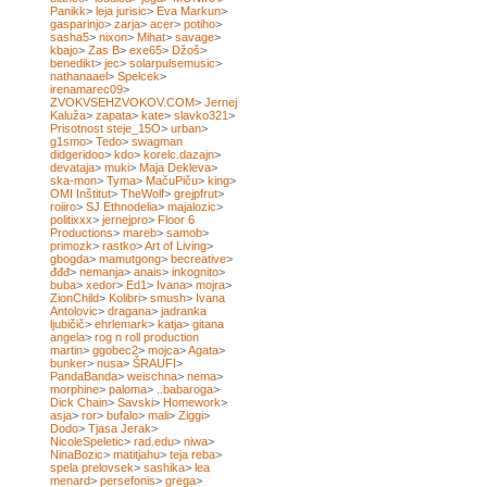
Panikk
>
leja jurisic
>
Eva Markun
>
gasparinjo
>
zarja
>
acer
>
potiho
>
sasha5
>
nixon
>
Mihat
>
savage
>
kbajo
>
Zas B
>
exe65
>
Džoš
>
benedikt
>
jec
>
solarpulsemusic
>
nathanaael
>
Spelcek
>
irenamarec09
>
ZVOKVSEHZVOKOV.COM
>
Jernej
Kaluža
>
zapata
>
kate
>
slavko321
>
Prisotnost steje_15O
>
urban
>
g1smo
>
Tedo
>
swagman
didgeridoo
>
kdo
>
korelc.dazajn
>
devataja
>
muki
>
Maja Dekleva
>
ska-mon
>
Tyma
>
MačuPiču
>
king
>
OMI Inštitut
>
TheWolf
>
grejpfrut
>
roiiro
>
SJ Ethnodelia
>
majalozic
>
politixxx
>
jernejpro
>
Floor 6
Productions
>
mareb
>
samob
>
primozk
>
rastko
>
Art of Living
>
gbogda
>
mamutgong
>
becreative
>
đđđ
>
nemanja
>
anais
>
inkognito
>
buba
>
xedor
>
Ed1
>
Ivana
>
mojra
>
ZionChild
>
Kolibri
>
smush
>
Ivana
Antolovic
>
dragana
>
jadranka
ljubičič
>
ehrlemark
>
katja
>
gitana
angela
>
rog n roll production
martin
>
ggobec2
>
mojca
>
Agata
>
bunker
>
nusa
>
ŠRAUFI
>
PandaBanda
>
weischna
>
nema
>
morphine
>
paloma
>
..babaroga
>
Dick Chain
>
Savski
>
Homework
>
asja
>
ror
>
bufalo
>
mali
>
Ziggi
>
Dodo
>
Tjasa Jerak
>
NicoleSpeletic
>
rad.edu
>
niwa
>
NinaBozic
>
matitjahu
>
teja reba
>
spela prelovsek
>
sashika
>
lea
menard
>
persefonis
>
grega
>