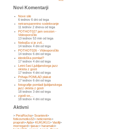
Novi Komentarji
Nove sile
6 tednov 6 dni od tega
netransparentno sodelovanje
11 tednov 2 dneva od tega
POTHOT027 jam session -
Videoporočilo
13 tednov 53 min od tega
Nebojša si je zvil...
14 tednov 4 dni od tega
POTHOT026 - VIdeoporočilo
14 tednov 6 dni od tega
ideološka pomlad?
17 tednov 4 dni od tega
Letni časi Ljubljanskega jazz
okteta z gosti
17 tednov 4 dni od tega
Prihaja POMLAD plakat
17 tednov 6 dni od tega
fotografije pomladi ljubljanskega
jazz okteta z gosti
18 tednov 3 dni od tega
zgodi se,...
18 tednov 4 dni od tega
Aktivni
>
PeraRocha
>
Svantevit
>
fotkosmotko32
>
neticnemis
>
praprah
>
Ajda
>
KUKUKU1
>
Vasilij
>
morregard
>
tjasac
>
haramaki
>