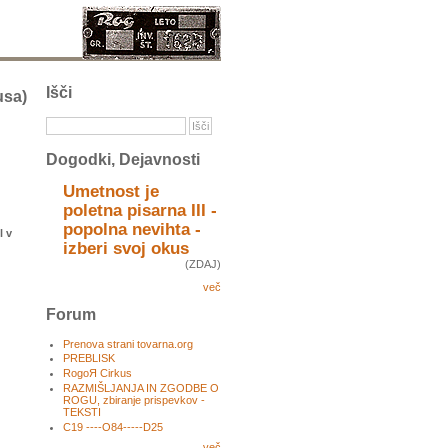
Išči
sa)
Dogodki, Dejavnosti
Umetnost je
poletna pisarna III -
popolna nevihta -
l v
izberi svoj okus
(ZDAJ)
več
Forum
Prenova strani tovarna.org
PREBLISK
RogoЯ Cirkus
RAZMIŠLJANJA IN ZGODBE O
ROGU, zbiranje prispevkov -
TEKSTI
C19 ----O84-----D25
več