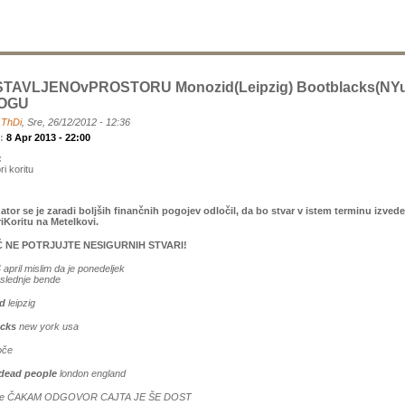
TAVLJENOvPROSTORU Monozid(Leipzig) Bootblacks(NYu
ROGU
a
ThDi
, Sre, 26/12/2012 - 12:36
k:
8 Apr 2013 - 22:00
:
i koritu
ator se je zaradi boljših finančnih pogojev odločil, da bo stvar v istem terminu izvede
iKoritu na Metelkovi.
 NE POTRJUJTE NESIGURNIH STVARI!
 april mislim da je ponedeljek
slednje bende
d
leipzig
acks
new york usa
oče
 dead people
london england
h še ČAKAM ODGOVOR CAJTA JE ŠE DOST