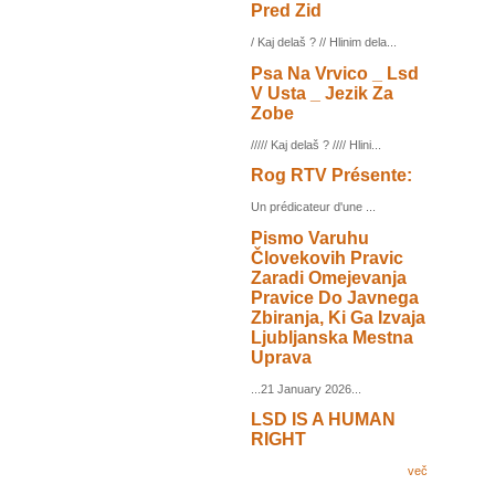
Pred Zid
/ Kaj delaš ? // Hlinim dela...
Psa Na Vrvico _ Lsd
V Usta _ Jezik Za
Zobe
///// Kaj delaš ? //// Hlini...
Rog RTV Présente:
Un prédicateur d'une ...
Pismo Varuhu
Človekovih Pravic
Zaradi Omejevanja
Pravice Do Javnega
Zbiranja, Ki Ga Izvaja
Ljubljanska Mestna
Uprava
...21 January 2026...
LSD IS A HUMAN
RIGHT
več