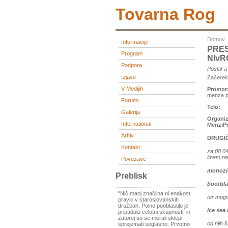
Tovarna Rog
Domov
Informacije
PRES
Program
NIv
Podpora
Poslal-
Izjave
Začete
V Medijih
Prostor
menza pr
Forumi
Telo:
Galerija
Organiz
International
MenziPr
Arhiv
DRUGIČ
Kontakt
za 08 04
imam na
Povezave
monozi
Preblisk
bootbl
"Nič manj značilna ni enakost
ter mog
pravic v staroslovanskih
družbah. Polno pooblastilo je
ice sea
pripadalo celotni skupnosti, in
zatorej so se morali sklepi
od nji
sprejemati soglasno. Prvotno