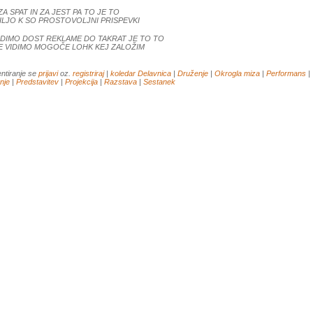
ZA SPAT IN ZA JEST PA TO JE TO
ILJO K SO PROSTOVOLJNI PRISPEVKI
DIMO DOST REKLAME DO TAKRAT JE TO TO
E VIDIMO MOGOČE LOHK KEJ ZALOŽIM
ntiranje se
prijavi
oz.
registriraj
|
koledar
Delavnica
|
Druženje
|
Okrogla miza
|
Performans
|
nje
|
Predstavitev
|
Projekcija
|
Razstava
|
Sestanek