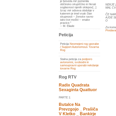
je beseda
mir
pomenila
občinsko
skupščino
in hkrati
NEKJE 
soglasnost
njenih sklepov[...]
MAL CV
Izraz
mir
odseva obdobje v
katerem je imel vsak član
ČE NAR
skupnosti --
ženske ravno
AJDE S
tako kot moški
-- enake
O
pravice."
-- M. Eliade
Za kome
Predava
Peticija
Peticija
Neomejeni rog uporabe
/ Support Autonomous Tovarna
Rog
Stalna peticija za
podporo
avtonomni, svobodni in
samoupravni uporabi nekdanje
tovarne Rog
Rog RTV
Radix Quadrata
Sexaginta Quattuor
PARTE 1:
Butalce Na
Prevzgojo _ Prašiča
V Kletko _ Bankirje