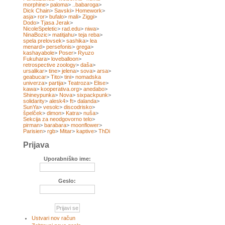
morphine
>
paloma
>
..babaroga
>
Dick Chain
>
Savski
>
Homework
>
asja
>
ror
>
bufalo
>
mali
>
Ziggi
>
Dodo
>
Tjasa Jerak
>
NicoleSpeletic
>
rad.edu
>
niwa
>
NinaBozic
>
matitjahu
>
teja reba
>
spela prelovsek
>
sashika
>
lea
menard
>
persefonis
>
grega
>
kashayabole
>
Poser
>
Ryuzo
Fukuhara
>
loveballoon
>
retrospective zoology
>
daša
>
ursalikar
>
tine
>
jelena
>
sova
>
arsa
>
geabucar
>
Tito
>
tini
>
nomadska
univerza
>
partija
>
Teatroza
>
Elise
>
kawa
>
kooperativa.org
>
anedabo
>
Shineypunka
>
Nova
>
sixpackpunk
>
solidarity
>
alesk4
>
ft
>
dalanda
>
SunYa
>
vesolc
>
discodrisko
>
špelček
>
dimon
>
Katra
>
nuša
>
Sekcija za neodgovorno telo
>
pirman
>
barabara
>
moonflower
>
Parisien
>
rgb
>
Mitar
>
kaptive
>
ThDi
Prijava
Uporabniško ime:
Geslo:
Ustvari nov račun