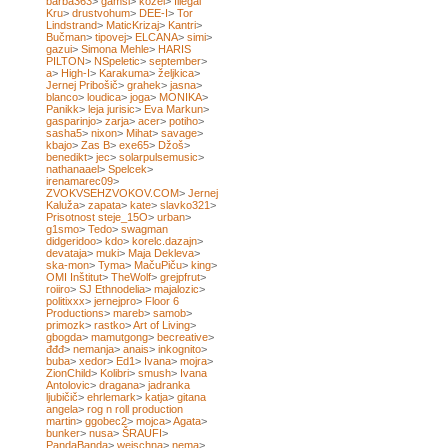
barba363
>
gamsi
>
kozel
>
Illegal
Kru
>
drustvohum
>
DEE-I
>
Tor
Lindstrand
>
MaticKrizaj
>
Kantri
>
Bučman
>
tipovej
>
ELCANA
>
simi
>
gazui
>
Simona Mehle
>
HARIS
PILTON
>
NSpeletic
>
september
>
a
>
High-I
>
Karakuma
>
željkica
>
Jernej Pribošič
>
grahek
>
jasna
>
blanco
>
loudica
>
joga
>
MONIKA
>
Panikk
>
leja jurisic
>
Eva Markun
>
gasparinjo
>
zarja
>
acer
>
potiho
>
sasha5
>
nixon
>
Mihat
>
savage
>
kbajo
>
Zas B
>
exe65
>
Džoš
>
benedikt
>
jec
>
solarpulsemusic
>
nathanaael
>
Spelcek
>
irenamarec09
>
ZVOKVSEHZVOKOV.COM
>
Jernej
Kaluža
>
zapata
>
kate
>
slavko321
>
Prisotnost steje_15O
>
urban
>
g1smo
>
Tedo
>
swagman
didgeridoo
>
kdo
>
korelc.dazajn
>
devataja
>
muki
>
Maja Dekleva
>
ska-mon
>
Tyma
>
MačuPiču
>
king
>
OMI Inštitut
>
TheWolf
>
grejpfrut
>
roiiro
>
SJ Ethnodelia
>
majalozic
>
politixxx
>
jernejpro
>
Floor 6
Productions
>
mareb
>
samob
>
primozk
>
rastko
>
Art of Living
>
gbogda
>
mamutgong
>
becreative
>
đđđ
>
nemanja
>
anais
>
inkognito
>
buba
>
xedor
>
Ed1
>
Ivana
>
mojra
>
ZionChild
>
Kolibri
>
smush
>
Ivana
Antolovic
>
dragana
>
jadranka
ljubičič
>
ehrlemark
>
katja
>
gitana
angela
>
rog n roll production
martin
>
ggobec2
>
mojca
>
Agata
>
bunker
>
nusa
>
ŠRAUFI
>
PandaBanda
>
weischna
>
nema
>