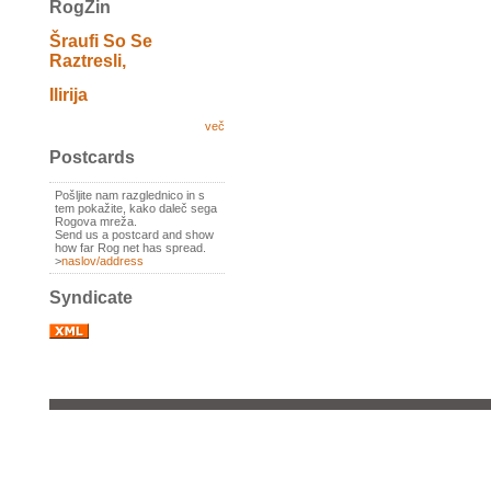
RogZin
Šraufi So Se
Raztresli,
Ilirija
več
Postcards
Pošljite nam razglednico in s
tem pokažite, kako daleč sega
Rogova mreža.
Send us a postcard and show
how far Rog net has spread.
>
naslov/address
Syndicate