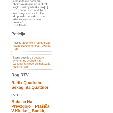
je beseda
mir
pomenila
občinsko
skupščino
in hkrati
soglasnost
njenih sklepov[...]
Izraz
mir
odseva obdobje v
katerem je imel vsak član
skupnosti --
ženske ravno
tako kot moški
-- enake
pravice."
-- M. Eliade
Peticija
Peticija
Neomejeni rog uporabe
/ Support Autonomous Tovarna
Rog
Stalna peticija za
podporo
avtonomni, svobodni in
samoupravni uporabi nekdanje
tovarne Rog
Rog RTV
Radix Quadrata
Sexaginta Quattuor
PARTE 1:
Butalce Na
Prevzgojo _ Prašiča
V Kletko _ Bankirje