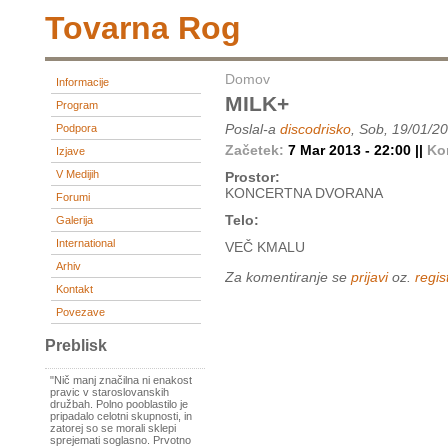
Tovarna Rog
Domov
Informacije
MILK+
Program
Poslal-a
discodrisko
, Sob, 19/01/2
Podpora
Začetek:
7 Mar 2013 - 22:00 ||
Ko
Izjave
V Medijih
Prostor:
KONCERTNA DVORANA
Forumi
Telo:
Galerija
International
VEČ KMALU
Arhiv
Za komentiranje se
prijavi
oz.
regist
Kontakt
Povezave
Preblisk
"Nič manj značilna ni enakost
pravic v staroslovanskih
družbah. Polno pooblastilo je
pripadalo celotni skupnosti, in
zatorej so se morali sklepi
sprejemati soglasno. Prvotno