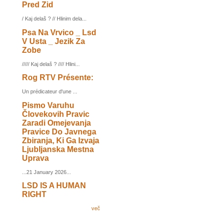
Pred Zid
/ Kaj delaš ? // Hlinim dela...
Psa Na Vrvico _ Lsd
V Usta _ Jezik Za
Zobe
///// Kaj delaš ? //// Hlini...
Rog RTV Présente:
Un prédicateur d'une ...
Pismo Varuhu
Človekovih Pravic
Zaradi Omejevanja
Pravice Do Javnega
Zbiranja, Ki Ga Izvaja
Ljubljanska Mestna
Uprava
...21 January 2026...
LSD IS A HUMAN
RIGHT
več