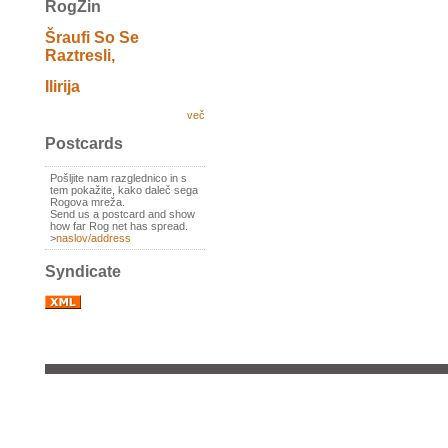
RogZin
Šraufi So Se
Raztresli,
Ilirija
več
Postcards
Pošljite nam razglednico in s
tem pokažite, kako daleč sega
Rogova mreža.
Send us a postcard and show
how far Rog net has spread.
>
naslov/address
Syndicate