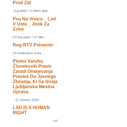
Pred Zid
/ Kaj delaš ? // Hlinim dela...
Psa Na Vrvico _ Lsd
V Usta _ Jezik Za
Zobe
///// Kaj delaš ? //// Hlini...
Rog RTV Présente:
Un prédicateur d'une ...
Pismo Varuhu
Človekovih Pravic
Zaradi Omejevanja
Pravice Do Javnega
Zbiranja, Ki Ga Izvaja
Ljubljanska Mestna
Uprava
...21 January 2026...
LSD IS A HUMAN
RIGHT
več