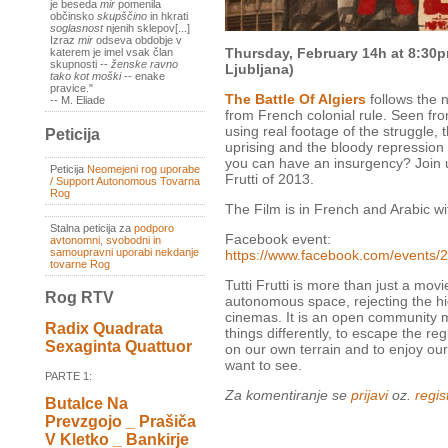
je beseda
mir
pomenila
občinsko
skupščino
in hkrati
soglasnost
njenih sklepov[...]
Izraz
mir
odseva obdobje v
Thursday, February 14h at 8:30p
katerem je imel vsak član
skupnosti --
ženske ravno
Ljubljana)
tako kot moški
-- enake
pravice."
The Battle Of Algiers
follows the n
-- M. Eliade
from French colonial rule. Seen fr
using real footage of the struggle, t
Peticija
uprising and the bloody repression
you can have an insurgency? Join us
Peticija
Neomejeni rog uporabe
Frutti of 2013.
/ Support Autonomous Tovarna
Rog
The Film is in French and Arabic wit
Stalna peticija za
podporo
Facebook event:
avtonomni, svobodni in
samoupravni uporabi nekdanje
https://www.facebook.com/events
tovarne Rog
Tutti Frutti is more than just a movie
Rog RTV
autonomous space, rejecting the hi
cinemas. It is an open community 
Radix Quadrata
things differently, to escape the reg
Sexaginta Quattuor
on our own terrain and to enjoy ou
want to see.
PARTE 1:
Za komentiranje se
prijavi
oz.
regist
Butalce Na
Prevzgojo _ Prašiča
V Kletko _ Bankirje