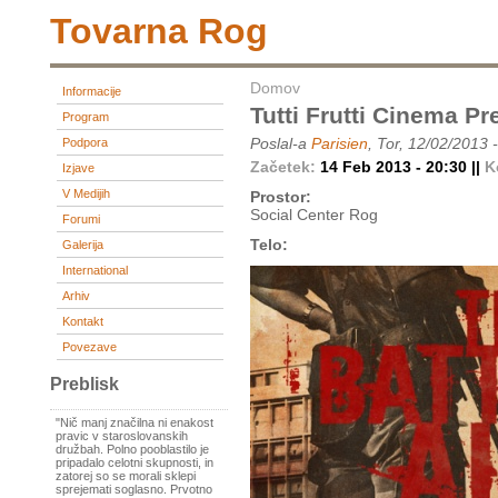
Tovarna Rog
Domov
Informacije
Tutti Frutti Cinema Pr
Program
Poslal-a
Parisien
, Tor, 12/02/2013 
Podpora
Začetek:
14 Feb 2013 - 20:30 ||
K
Izjave
V Medijih
Prostor:
Social Center Rog
Forumi
Telo:
Galerija
International
Arhiv
Kontakt
Povezave
Preblisk
"Nič manj značilna ni enakost
pravic v staroslovanskih
družbah. Polno pooblastilo je
pripadalo celotni skupnosti, in
zatorej so se morali sklepi
sprejemati soglasno. Prvotno