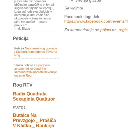
vrtenje glasbe
je beseda
mir
pomenila
občinsko
skupščino
in hkrati
Se vidimo!
soglasnost
njenih sklepov[...]
Izraz
mir
odseva obdobje v
katerem je imel vsak član
Facebook dogodek:
skupnosti --
ženske ravno
https://www.facebook.com/events
tako kot moški
-- enake
pravice."
-- M. Eliade
Za komentiranje se
prijavi
oz.
regist
Peticija
Peticija
Neomejeni rog uporabe
/ Support Autonomous Tovarna
Rog
Stalna peticija za
podporo
avtonomni, svobodni in
samoupravni uporabi nekdanje
tovarne Rog
Rog RTV
Radix Quadrata
Sexaginta Quattuor
PARTE 1:
Butalce Na
Prevzgojo _ Prašiča
V Kletko _ Bankirje