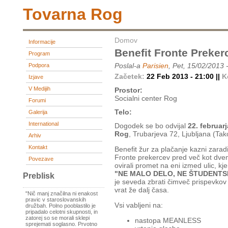
Tovarna Rog
Domov
Informacije
Benefit Fronte Preker
Program
Poslal-a
Parisien
, Pet, 15/02/2013 
Podpora
Začetek:
22 Feb 2013 - 21:00 ||
K
Izjave
V Medijih
Prostor:
Socialni center Rog
Forumi
Telo:
Galerija
International
Dogodek se bo odvijal
22. februar
Rog
, Trubarjeva 72, Ljubljana (Tak
Arhiv
Kontakt
Benefit žur za plačanje kazni zaradi
Fronte prekercev pred več kot dvem
Povezave
ovirali promet na eni izmed ulic, kje
"NE MALO DELO, NE ŠTUDENTS
Preblisk
je seveda zbrati čimveč prispevkov 
vrat že dalj časa.
"Nič manj značilna ni enakost
pravic v staroslovanskih
Vsi vabljeni na:
družbah. Polno pooblastilo je
pripadalo celotni skupnosti, in
zatorej so se morali sklepi
nastopa MEANLESS
sprejemati soglasno. Prvotno