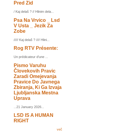
Pred Zid
/ Kaj delaš ? // Hlinim dela...
Psa Na Vrvico _ Lsd
V Usta _ Jezik Za
Zobe
///// Kaj delaš ? //// Hlini...
Rog RTV Présente:
Un prédicateur d'une ...
Pismo Varuhu
Človekovih Pravic
Zaradi Omejevanja
Pravice Do Javnega
Zbiranja, Ki Ga Izvaja
Ljubljanska Mestna
Uprava
...21 January 2026...
LSD IS A HUMAN
RIGHT
več