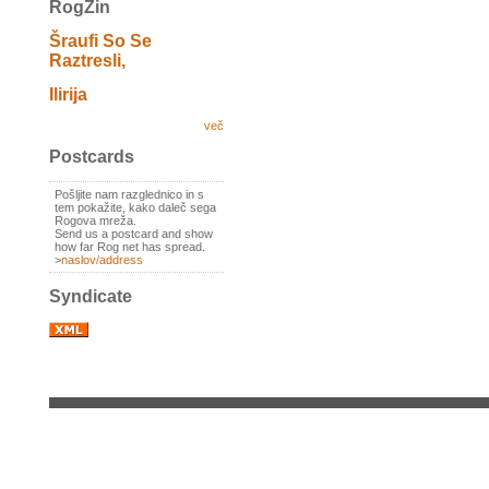
RogZin
Šraufi So Se
Raztresli,
Ilirija
več
Postcards
Pošljite nam razglednico in s
tem pokažite, kako daleč sega
Rogova mreža.
Send us a postcard and show
how far Rog net has spread.
>
naslov/address
Syndicate