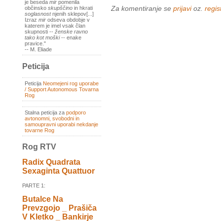
je beseda
mir
pomenila
Za komentiranje se
prijavi
oz.
regist
občinsko
skupščino
in hkrati
soglasnost
njenih sklepov[...]
Izraz
mir
odseva obdobje v
katerem je imel vsak član
skupnosti --
ženske ravno
tako kot moški
-- enake
pravice."
-- M. Eliade
Peticija
Peticija
Neomejeni rog uporabe
/ Support Autonomous Tovarna
Rog
Stalna peticija za
podporo
avtonomni, svobodni in
samoupravni uporabi nekdanje
tovarne Rog
Rog RTV
Radix Quadrata
Sexaginta Quattuor
PARTE 1:
Butalce Na
Prevzgojo _ Prašiča
V Kletko _ Bankirje