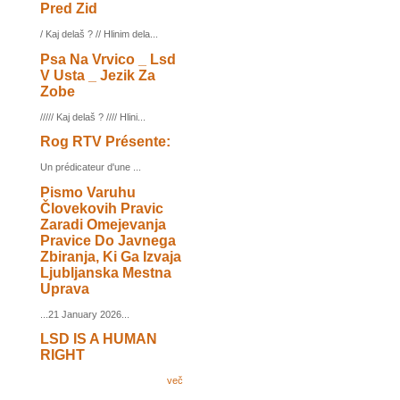
Pred Zid
/ Kaj delaš ? // Hlinim dela...
Psa Na Vrvico _ Lsd
V Usta _ Jezik Za
Zobe
///// Kaj delaš ? //// Hlini...
Rog RTV Présente:
Un prédicateur d'une ...
Pismo Varuhu
Človekovih Pravic
Zaradi Omejevanja
Pravice Do Javnega
Zbiranja, Ki Ga Izvaja
Ljubljanska Mestna
Uprava
...21 January 2026...
LSD IS A HUMAN
RIGHT
več