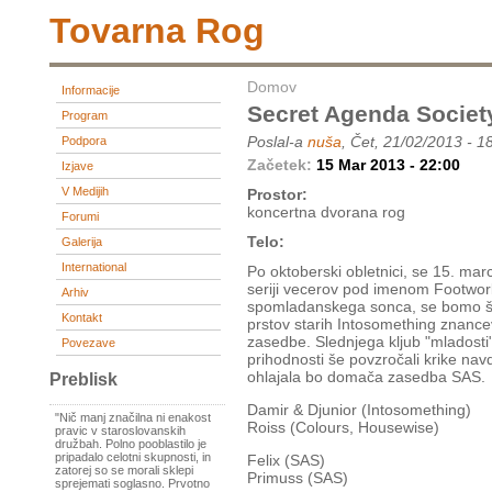
Tovarna Rog
Domov
Informacije
Secret Agenda Societ
Program
Poslal-a
nuša
, Čet, 21/02/2013 - 1
Podpora
Začetek:
15 Mar 2013 - 22:00
Izjave
V Medijih
Prostor:
koncertna dvorana rog
Forumi
Telo:
Galerija
International
Po oktoberski obletnici, se 15. ma
seriji vecerov pod imenom Footwor
Arhiv
spomladanskega sonca, se bomo še e
Kontakt
prstov starih Intosomething znancev
zasedbe. Slednjega kljub "mladosti
Povezave
prihodnosti še povzročali krike na
ohlajala bo domača zasedba SAS.
Preblisk
Damir & Djunior (Intosomething)
"Nič manj značilna ni enakost
Roiss (Colours, Housewise)
pravic v staroslovanskih
družbah. Polno pooblastilo je
pripadalo celotni skupnosti, in
Felix (SAS)
zatorej so se morali sklepi
Primuss (SAS)
sprejemati soglasno. Prvotno