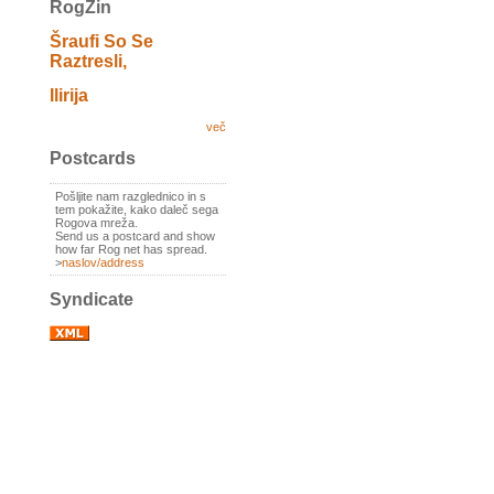
RogZin
Šraufi So Se
Raztresli,
Ilirija
več
Postcards
Pošljite nam razglednico in s
tem pokažite, kako daleč sega
Rogova mreža.
Send us a postcard and show
how far Rog net has spread.
>
naslov/address
Syndicate