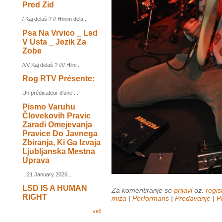
Pred Zid
/ Kaj delaš ? // Hlinim dela...
Psa Na Vrvico _ Lsd
V Usta _ Jezik Za
Zobe
///// Kaj delaš ? //// Hlini...
Rog RTV Présente:
Un prédicateur d'une ...
Pismo Varuhu
Človekovih Pravic
Zaradi Omejevanja
Pravice Do Javnega
Zbiranja, Ki Ga Izvaja
Ljubljanska Mestna
Uprava
...21 January 2026...
LSD IS A HUMAN
Za komentiranje se
prijavi
oz.
regist
RIGHT
miza
|
Performans
|
Predavanje
|
P
več