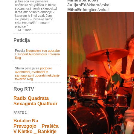
MihaRibarič
bas
je beseda
mir
pomenila
JulijanErič
kitara/vokal
občinsko
skupščino
in hkrati
soglasnost
njenih sklepov[...]
MihaErič
orglice/vokal
Izraz
mir
odseva obdobje v
katerem je imel vsak član
skupnosti --
ženske ravno
tako kot moški
-- enake
pravice."
-- M. Eliade
Peticija
Peticija
Neomejeni rog uporabe
/ Support Autonomous Tovarna
Rog
Stalna peticija za
podporo
avtonomni, svobodni in
samoupravni uporabi nekdanje
tovarne Rog
Rog RTV
Radix Quadrata
Sexaginta Quattuor
PARTE 1:
Butalce Na
Prevzgojo _ Prašiča
V Kletko _ Bankirje