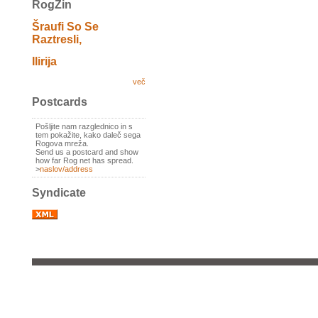
RogZin
Šraufi So Se
Raztresli,
Ilirija
več
Postcards
Pošljite nam razglednico in s
tem pokažite, kako daleč sega
Rogova mreža.
Send us a postcard and show
how far Rog net has spread.
>
naslov/address
Syndicate