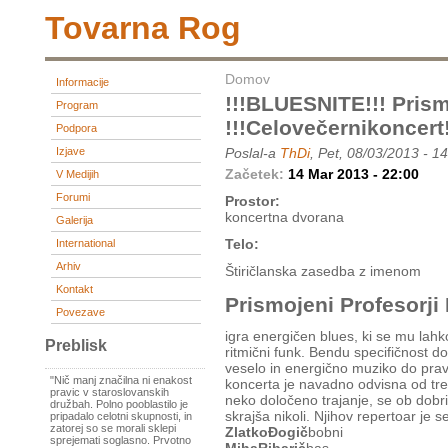
Tovarna Rog
Domov
Informacije
!!!BLUESNITE!!! Prism
Program
!!!celovečernikoncert!
Podpora
Izjave
Poslal-a
ThDi
, Pet, 08/03/2013 - 1
Začetek:
14 Mar 2013 - 22:00
V Medijih
Forumi
Prostor:
koncertna dvorana
Galerija
Telo:
International
Arhiv
Štiričlanska zasedba z imenom
Kontakt
Prismojeni Profesorji
Povezave
igra energičen blues, ki se mu lahk
Preblisk
ritmični funk. Bendu specifičnost do
veselo in energično muziko do pravi
"Nič manj značilna ni enakost
koncerta je navadno odvisna od tr
pravic v staroslovanskih
neko določeno trajanje, se ob dobri 
družbah. Polno pooblastilo je
skrajša nikoli. Njihov repertoar je s
pripadalo celotni skupnosti, in
zatorej so se morali sklepi
ZlatkoĐogič
bobni
sprejemati soglasno. Prvotno