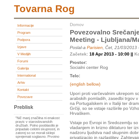
Tovarna Rog
Domov
Informacije
Povezovalno Srečanje
Program
Meeting - Ljubljana/Ma
Podpora
Izjave
Poslal-a
Parisien
, Čet, 21/03/2013 
Začetek:
18 Apr 2013 - 10:00 ||
K
V Medijih
Forumi
Prostor:
Socialni center Rog
Galerija
Telo:
International
Arhiv
(english bellow)
Kontakt
Upori proti varčevalnim ukrepom so
Povezave
arabskih pomladih, zasedbi trgov v 
na Portugalskem in v Italiji ter dram
Preblisk
Grčiji, so se vstaje razširile po Vzho
Hrvaškem.
"Nič manj značilna ni enakost
pravic v staroslovanskih
Vstaje po Evropi in Sredozemlju so
družbah. Polno pooblastilo je
vladanjem in krizno diktaturo ter i
pripadalo celotni skupnosti, in
nadzoru ljudstva nad skupnim dobr
zatorej so se morali sklepi
sprejemati soglasno. Prvotno
privatizacijo in razlastitev. Zahtev