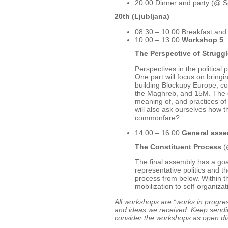
20:00 Dinner and party (@ S
20th (Ljubljana)
08:30 – 10:00 Breakfast and
10:00 – 13:00
Workshop 5
The Perspective of Strugg
Perspectives in the political
One part will focus on bringi
building Blockupy Europe, c
the Maghreb, and 15M. The ot
meaning of, and practices of
will also ask ourselves how t
commonfare?
14:00 – 16:00
General ass
The Constituent Process
(
The final assembly has a goal
representative politics and th
process from below. Within t
mobilization to self-organizat
All workshops are “works in progres
and ideas we received. Keep sendi
consider the workshops as open di