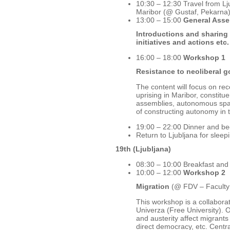
10:30 – 12:30 Travel from Lj
Maribor (@ Gustaf, Pekarna
13:00 – 15:00
General Ass
Introductions and sharing
initiatives and actions etc.
16:00 – 18:00
Workshop 1
Resistance to neoliberal g
The content will focus on rec
uprising in Maribor, constitu
assemblies, autonomous space
of constructing autonomy in t
19:00 – 22:00 Dinner and be
Return to Ljubljana for sleep
19th (Ljubljana)
08:30 – 10:00 Breakfast and
10:00 – 12:00
Workshop 2
Migration
(@ FDV – Faculty o
This workshop is a collabo
Univerza (Free University). O
and austerity affect migrants 
direct democracy, etc. Centr