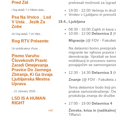
Pred Zid
pretresali možnosti za izgra
/ Kaj delaš ? // Hlinim dela...
19:00 - 22:00 Večerja in dru
Vrnitev v Ljubljano in prenoči
Psa Na Vrvico _ Lsd
19.4., Ljubljana
V Usta _ Jezik Za
Zobe
08:30 - 10:00 Zajtrk in kava
10:00 - 12:00
Delavnica 2
(H
///// Kaj delaš ? //// Hlini...
Migracije
(@ FDV - Fakultet
Rog RTV Présente:
Na delavnici bomo preizprašev
Un prédicateur d'une ...
migrante ter njihove pravice i
Pismo Varuhu
demokracije. Vprašali se bomo
Človekovih Pravic
mobilizacij in procesov samoo
porajajočim se samoorganizi
Zaradi Omejevanja
Pravice Do Javnega
12:30 - 14:30
Delavnica 3
(H
Zbiranja, Ki Ga Izvaja
Ljubljanska Mestna
Znanje
(@ FDV - Fakulteta 
Uprava
Tema delavnice bodo boji prot
prakse samoizobraženja. Os
...21 January 2026...
produkcija znanja do družbe 
LSD IS A HUMAN
RIGHT
17:00 - 19:00
Delavnica 4
Ženske, kriza in (radikalno
več
Tiffany)