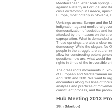
Mediterranean. After Arab springs,
against austerity in Portugal and I
crisis dictatorship in Greece, upris
Europe, most notably in Slovenia, B
Uprisings across Europe and the M
indignation against neoliberal gover
democratization of societies and f
attacked by the masses on the stree
expropriation. What is demanded ar
These uprisings are also a clear exp
democracy. While the slogan: No O
people in the struggle are searching
allow for constructing potent gener
questions now are: what would the
rights in times of the irreversible cr
The grass roots movements in Slove
of European and Mediterranean mo
April 18th and 20th. We want to or
encounters along this lines of focu
analyses and practices of movemen
constituent process, and the produ
Hub Meeting 2013 Pr
18th (Maribor)