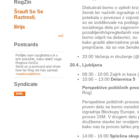
RogZin
Diskutirali bomo o vplivih kr
Šraufi So Se
žensk ter načinih izgradnje 
Raztresli,
potekala v povezavi z vzpostav
so se izoblikovale na podlag
Ilirija
socialnega dela pri zagovorni
pozabljenih/spregledanih vseb
več
bomo odprli na delavnici, so:
kako graditi alternativne pra
Postcards
prepričane, da so vse ženske
Pošljite nam razglednico in s
20:00 Večerja in druženje (@
tem pokažite, kako daleč sega
Rogova mreža.
20.4., Ljubljana
Send us a postcard and show
how far Rog net has spread.
08:30 - 10:00 Zajtrk in kava
>
naslov/address
10:00 – 13:00
Delavnica 5
Syndicate
Perspektive političnih pro
Rog)
Perspektive političnih proces
prvem delu se bomo osredoto
izgradnja Blockupy Europe, s
proces 15M. V drugem delu 
družbene stavke ter orodjem 
kako nas ta proces lahko prip
14:00 - 16:00
Splošna skup