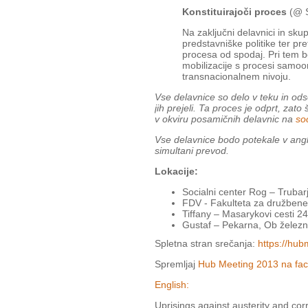
Konstituirajoči proces
(@ S
Na zaključni delavnici in sku
predstavniške politike ter pr
procesa od spodaj. Pri tem b
mobilizacije s procesi samoo
transnacionalnem nivoju.
Vse delavnice so delo v teku in ods
jih prejeli. Ta proces je odprt, za
v okviru posamičnih delavnic na
so
Vse delavnice bodo potekale v angle
simultani prevod.
Lokacije:
Socialni center Rog – Trubar
FDV - Fakulteta za družbene
Tiffany – Masarykovi cesti 2
Gustaf – Pekarna, Ob železn
Spletna stran srečanja:
https://hu
Spremljaj
Hub Meeting 2013 na fa
English:
Uprisings against austerity and cor