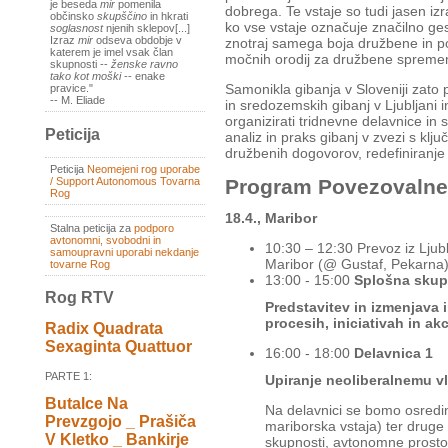
je beseda
mir
pomenila
dobrega. Te vstaje so tudi jasen i
občinsko
skupščino
in hkrati
ko vse vstaje označuje značilno ges
soglasnost
njenih sklepov[...]
Izraz
mir
odseva obdobje v
znotraj samega boja družbene in pol
katerem je imel vsak član
močnih orodij za družbene sprem
skupnosti --
ženske ravno
tako kot moški
-- enake
Samonikla gibanja v Sloveniji zat
pravice."
-- M. Eliade
in sredozemskih gibanj v Ljubljani 
organizirati tridnevne delavnice i
Peticija
analiz in praks gibanj v zvezi s kl
družbenih dogovorov, redefiniranje
Peticija
Neomejeni rog uporabe
/ Support Autonomous Tovarna
Program Povezovalne
Rog
18.4., Maribor
Stalna peticija za
podporo
avtonomni, svobodni in
10:30 – 12:30 Prevoz iz Ljub
samoupravni uporabi nekdanje
Maribor (@ Gustaf, Pekarna
tovarne Rog
13:00 - 15:00
Splošna skup
Rog RTV
Predstavitev in izmenjava 
procesih, iniciativah in akc
Radix Quadrata
Sexaginta Quattuor
16:00 - 18:00
Delavnica 1
PARTE 1:
Upiranje neoliberalnemu v
Butalce Na
Na delavnici se bomo osredin
Prevzgojo _ Prašiča
mariborska vstaja) ter druge
V Kletko _ Bankirje
skupnosti, avtonomne prostor