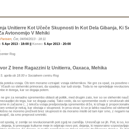
nja Unitierre Kot Učeče Skupnosti In Kot Dela Gibanja, Ki S
Za Avtonomijo V Mehiki
a
Parisien
, Čet, 04/04/2013 - 18:11
k:
5 Apr 2013 - 18:00 ||
Konec:
5 Apr 2013 - 20:00
:
 center Rog
or Z Irene Ragazzini Iz Unitierra, Oaxaca, Mehika
 5. aprila ob 18.00 v Socialnem centru Rog
 da poteka vstaja. Ob tem moramo vztrajati: vstaja slehernikov. Ne gre za vpad, za posebno 
 Včasih so sleherniki primorani, da vpadejo, kar tudi storijo. Toda to ne opredeljuje revolucio
e in tistega, kar se dogaja potem.
ji ne gre za nenadno spremembo oblasti ali politik, med drugim zato, ker so se sleherniki naučili
nezaupljivi do tega, kar se dogaja zadaj. Tako vedo, da so spremembe oseb v strukturah obl
uzorne in začasne (...) tekoča vstaja predpostavlja spremembo drže, ki izhaja iz proporcionalno
upen smisel je nekaj, kar obstaja v skupnosti. In prva stvar, ki se jo lahko naučimo od sleherni
lošno ne moremo preživeti brez skupnosti in da moramo misliti od tam kjer smo, z nogami na 
vajoč, da smo preprosti smrtniki.
od spodaj, iz zemlje se revolucionarnih poti zgolj ne zamišlja. Uresničuje se jih. Poti, ki so, kot
ich, dejanja, ki presegajo kulturne meje in odpirajo novo pot, dejanja, ki nepovratno vzpostavljaj