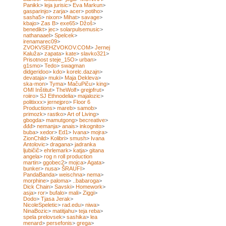
Panikk
>
leja jurisic
>
Eva Markun
>
gasparinjo
>
zarja
>
acer
>
potiho
>
sasha5
>
nixon
>
Mihat
>
savage
>
kbajo
>
Zas B
>
exe65
>
Džoš
>
benedikt
>
jec
>
solarpulsemusic
>
nathanaael
>
Spelcek
>
irenamarec09
>
ZVOKVSEHZVOKOV.COM
>
Jernej
Kaluža
>
zapata
>
kate
>
slavko321
>
Prisotnost steje_15O
>
urban
>
g1smo
>
Tedo
>
swagman
didgeridoo
>
kdo
>
korelc.dazajn
>
devataja
>
muki
>
Maja Dekleva
>
ska-mon
>
Tyma
>
MačuPiču
>
king
>
OMI Inštitut
>
TheWolf
>
grejpfrut
>
roiiro
>
SJ Ethnodelia
>
majalozic
>
politixxx
>
jernejpro
>
Floor 6
Productions
>
mareb
>
samob
>
primozk
>
rastko
>
Art of Living
>
gbogda
>
mamutgong
>
becreative
>
đđđ
>
nemanja
>
anais
>
inkognito
>
buba
>
xedor
>
Ed1
>
Ivana
>
mojra
>
ZionChild
>
Kolibri
>
smush
>
Ivana
Antolovic
>
dragana
>
jadranka
ljubičič
>
ehrlemark
>
katja
>
gitana
angela
>
rog n roll production
martin
>
ggobec2
>
mojca
>
Agata
>
bunker
>
nusa
>
ŠRAUFI
>
PandaBanda
>
weischna
>
nema
>
morphine
>
paloma
>
..babaroga
>
Dick Chain
>
Savski
>
Homework
>
asja
>
ror
>
bufalo
>
mali
>
Ziggi
>
Dodo
>
Tjasa Jerak
>
NicoleSpeletic
>
rad.edu
>
niwa
>
NinaBozic
>
matitjahu
>
teja reba
>
spela prelovsek
>
sashika
>
lea
menard
>
persefonis
>
grega
>