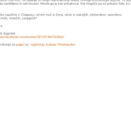
bno možnost. So dejanja, ki nudijo nepričakovan dokaz novega družbenega dejstva. To dejs
da zamišljeno in načrtovano. Morda ga je kdo pričakoval. Kot mogoče pa se pokaže šele, ko
hko naučimo v Chiapasu, od teh mož in žena, otrok in starejših, slehernikov, upornikov,
mnih, motečih, sanjajočih"
va
k dogodek:
/www.facebook.com/events/187197464762602/
ntiranje se
prijavi
oz.
registriraj
|
koledar
Predstavitev