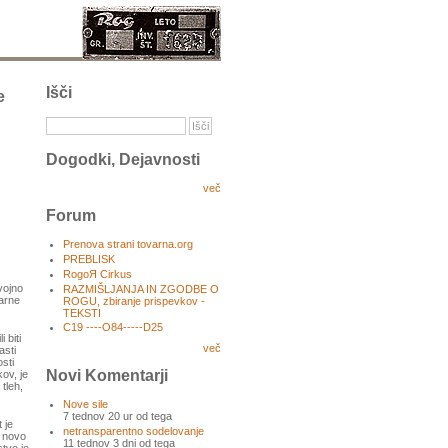
Išči
e
Dogodki, Dejavnosti
več
Forum
Prenova strani tovarna.org
PREBLISK
RogoЯ Cirkus
vojno
RAZMIŠLJANJA IN ZGODBE O
narne
ROGU, zbiranje prispevkov -
TEKSTI
C19 ----O84-----D25
 biti
več
asti
sti
Novi Komentarji
kov, je
tleh,
Nove sile
7 tednov 20 ur od tega
 je
netransparentno sodelovanje
o novo
11 tednov 3 dni od tega