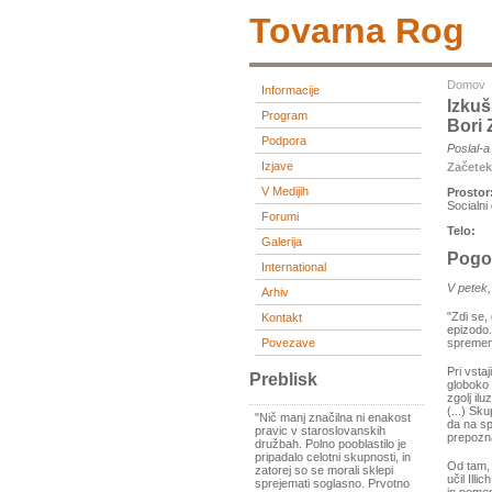
Tovarna Rog
Domov
Informacije
Izkuš
Program
Bori 
Podpora
Poslal-
Izjave
Začete
V Medijih
Prostor
Socialni
Forumi
Telo:
Galerija
Pogov
International
V petek,
Arhiv
"Zdi se,
Kontakt
epizodo.
Povezave
sprememb
Pri vsta
Preblisk
globoko 
zgolj il
(...) Sk
"Nič manj značilna ni enakost
da na sp
pravic v staroslovanskih
prepozna
družbah. Polno pooblastilo je
pripadalo celotni skupnosti, in
Od tam, 
zatorej so se morali sklepi
učil Ill
sprejemati soglasno. Prvotno