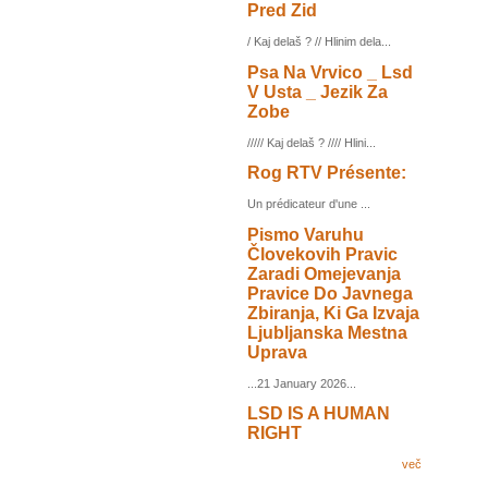
Pred Zid
/ Kaj delaš ? // Hlinim dela...
Psa Na Vrvico _ Lsd
V Usta _ Jezik Za
Zobe
///// Kaj delaš ? //// Hlini...
Rog RTV Présente:
Un prédicateur d'une ...
Pismo Varuhu
Človekovih Pravic
Zaradi Omejevanja
Pravice Do Javnega
Zbiranja, Ki Ga Izvaja
Ljubljanska Mestna
Uprava
...21 January 2026...
LSD IS A HUMAN
RIGHT
več