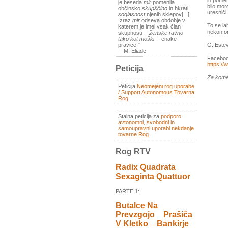
in pomem
je beseda
mir
pomenila
bilo mor
občinsko
skupščino
in hkrati
uresniči.
soglasnost
njenih sklepov[...]
Izraz
mir
odseva obdobje v
To se la
katerem je imel vsak član
nekonfor
skupnosti --
ženske ravno
tako kot moški
-- enake
G. Este
pravice."
-- M. Eliade
Faceboo
https:/
Peticija
Za kome
Peticija
Neomejeni rog uporabe
/ Support Autonomous Tovarna
Rog
Stalna peticija za
podporo
avtonomni, svobodni in
samoupravni uporabi nekdanje
tovarne Rog
Rog RTV
Radix Quadrata
Sexaginta Quattuor
PARTE 1:
Butalce Na
Prevzgojo _ Prašiča
V Kletko _ Bankirje