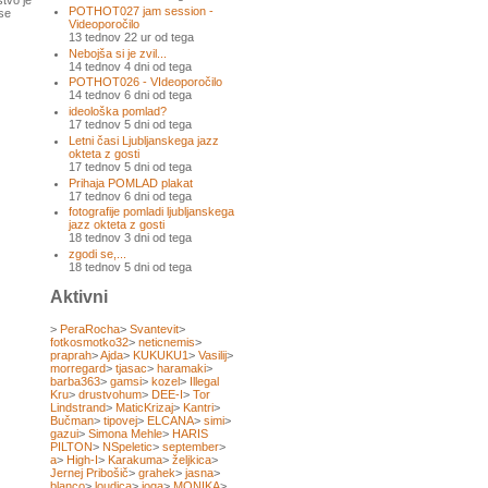
tvo je
POTHOT027 jam session -
 se
Videoporočilo
13 tednov 22 ur od tega
Nebojša si je zvil...
14 tednov 4 dni od tega
POTHOT026 - VIdeoporočilo
14 tednov 6 dni od tega
ideološka pomlad?
17 tednov 5 dni od tega
Letni časi Ljubljanskega jazz
okteta z gosti
17 tednov 5 dni od tega
Prihaja POMLAD plakat
17 tednov 6 dni od tega
fotografije pomladi ljubljanskega
jazz okteta z gosti
18 tednov 3 dni od tega
zgodi se,...
18 tednov 5 dni od tega
Aktivni
>
PeraRocha
>
Svantevit
>
fotkosmotko32
>
neticnemis
>
praprah
>
Ajda
>
KUKUKU1
>
Vasilij
>
morregard
>
tjasac
>
haramaki
>
barba363
>
gamsi
>
kozel
>
Illegal
Kru
>
drustvohum
>
DEE-I
>
Tor
Lindstrand
>
MaticKrizaj
>
Kantri
>
Bučman
>
tipovej
>
ELCANA
>
simi
>
gazui
>
Simona Mehle
>
HARIS
PILTON
>
NSpeletic
>
september
>
a
>
High-I
>
Karakuma
>
željkica
>
Jernej Pribošič
>
grahek
>
jasna
>
blanco
>
loudica
>
joga
>
MONIKA
>