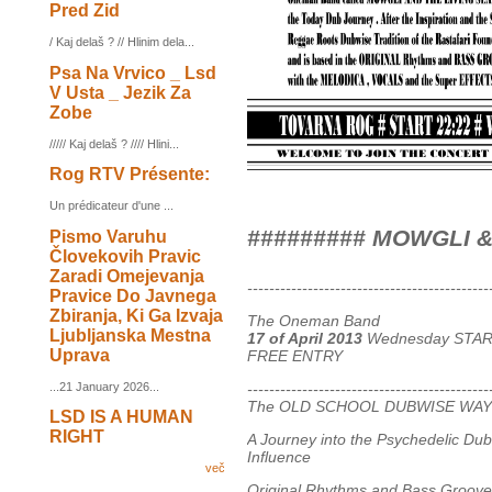
Pred Zid
/ Kaj delaš ? // Hlinim dela...
Psa Na Vrvico _ Lsd
V Usta _ Jezik Za
Zobe
///// Kaj delaš ? //// Hlini...
Rog RTV Présente:
Un prédicateur d'une ...
######### MOWGLI &
Pismo Varuhu
Človekovih Pravic
Zaradi Omejevanja
--------------------------------------------
Pravice Do Javnega
Zbiranja, Ki Ga Izvaja
The Oneman Band
Ljubljanska Mestna
17 of April 2013
Wednesday STA
Uprava
FREE ENTRY
...21 January 2026...
--------------------------------------------
The OLD SCHOOL DUBWISE WAY 
LSD IS A HUMAN
RIGHT
A Journey into the Psychedelic Du
Influence
več
Original Rhythms and Bass Grooves