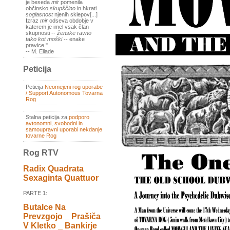
je beseda
mir
pomenila
občinsko
skupščino
in hkrati
soglasnost
njenih sklepov[...]
Izraz
mir
odseva obdobje v
katerem je imel vsak član
skupnosti --
ženske ravno
tako kot moški
-- enake
pravice."
-- M. Eliade
Peticija
Peticija
Neomejeni rog uporabe
/ Support Autonomous Tovarna
Rog
Stalna peticija za
podporo
avtonomni, svobodni in
samoupravni uporabi nekdanje
tovarne Rog
Rog RTV
Radix Quadrata
Sexaginta Quattuor
PARTE 1:
Butalce Na
Prevzgojo _ Prašiča
V Kletko _ Bankirje