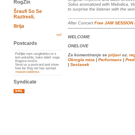
RogZin
Solos aromatized with Melodica, Vo
to surprise the listener with the wo
Šraufi So Se
Raztresli,
--------------------------------------------
After Concert
Free JAM SESSION
Ilirija
--------------------------------------------
več
WELCOME
Postcards
ONELOVE
Pošljite nam razglednico in s
Za komentiranje se
prijavi
oz.
reg
tem pokažite, kako daleč sega
Okrogla miza
|
Performans
|
Pred
Rogova mreža.
|
Sestanek
Send us a postcard and show
how far Rog net has spread.
>
naslov/address
Syndicate