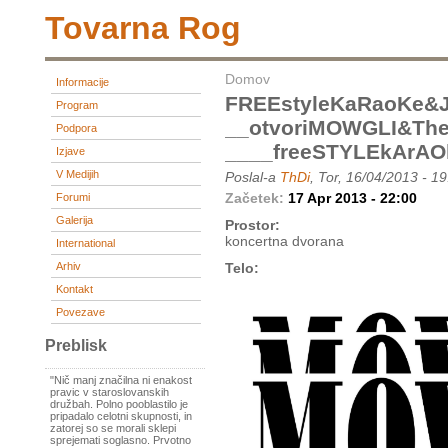
Tovarna Rog
Domov
Informacije
FREEstyleKaRaoKe&
Program
__otvoriMOWGLI&th
Podpora
____freeSTYLEkArA
Izjave
V Medijih
Poslal-a
ThDi
, Tor, 16/04/2013 - 1
Začetek:
17 Apr 2013 - 22:00
Forumi
Galerija
Prostor:
koncertna dvorana
International
Arhiv
Telo:
Kontakt
Povezave
Preblisk
"Nič manj značilna ni enakost
pravic v staroslovanskih
družbah. Polno pooblastilo je
pripadalo celotni skupnosti, in
zatorej so se morali sklepi
sprejemati soglasno. Prvotno