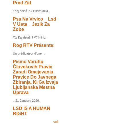
Pred Zid
/ Kaj delaš ? // Hlinim dela...
Psa Na Vrvico _ Lsd
V Usta _ Jezik Za
Zobe
///// Kaj delaš ? //// Hlini...
Rog RTV Présente:
Un prédicateur d'une ...
Pismo Varuhu
Človekovih Pravic
Zaradi Omejevanja
Pravice Do Javnega
Zbiranja, Ki Ga Izvaja
Ljubljanska Mestna
Uprava
...21 January 2026...
LSD IS A HUMAN
RIGHT
več