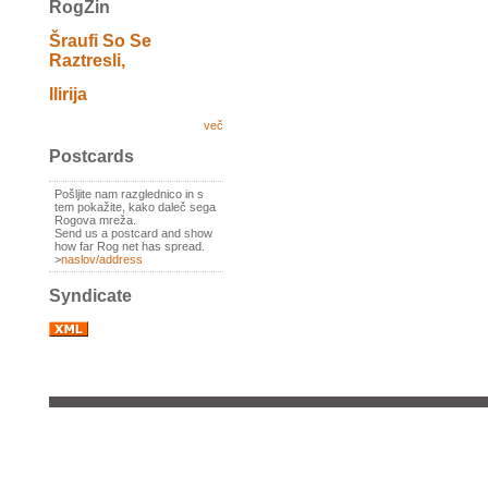
RogZin
Šraufi So Se
Raztresli,
Ilirija
več
Postcards
Pošljite nam razglednico in s
tem pokažite, kako daleč sega
Rogova mreža.
Send us a postcard and show
how far Rog net has spread.
>
naslov/address
Syndicate