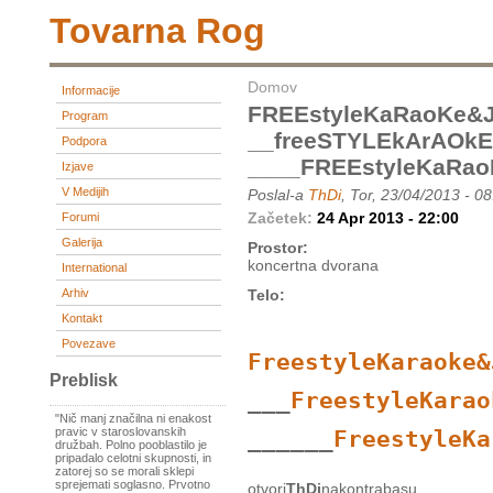
Tovarna Rog
Domov
Informacije
FREEstyleKaRaoKe&
Program
__freeSTYLEkArAOk
Podpora
____FREEstyleKaRa
Izjave
V Medijih
Poslal-a
ThDi
, Tor, 23/04/2013 - 0
Začetek:
24 Apr 2013 - 22:00
Forumi
Galerija
Prostor:
koncertna dvorana
International
Arhiv
Telo:
Kontakt
Povezave
FreestyleKaraoke&
Preblisk
___
FreestyleKarao
"Nič manj značilna ni enakost
pravic v staroslovanskih
______
FreestyleKa
družbah. Polno pooblastilo je
pripadalo celotni skupnosti, in
zatorej so se morali sklepi
sprejemati soglasno. Prvotno
otvori
ThDi
nakontrabasu