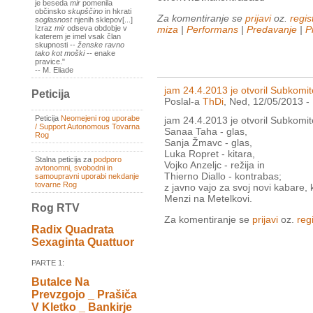
je beseda
mir
pomenila
občinsko
skupščino
in hkrati
Za komentiranje se
prijavi
oz.
regist
soglasnost
njenih sklepov[...]
miza
|
Performans
|
Predavanje
|
P
Izraz
mir
odseva obdobje v
katerem je imel vsak član
skupnosti --
ženske ravno
tako kot moški
-- enake
pravice."
-- M. Eliade
jam 24.4.2013 je otvoril Subkomit
Peticija
Poslal-a
ThDi
, Ned, 12/05/2013 -
Peticija
Neomejeni rog uporabe
jam 24.4.2013 je otvoril Subkomit
/ Support Autonomous Tovarna
Sanaa Taha - glas,
Rog
Sanja Žmavc - glas,
Luka Ropret - kitara,
Stalna peticija za
podporo
Vojko Anzeljc - režija in
avtonomni, svobodni in
Thierno Diallo - kontrabas;
samoupravni uporabi nekdanje
tovarne Rog
z javno vajo za svoj novi kabare, 
Menzi na Metelkovi.
Rog RTV
Za komentiranje se
prijavi
oz.
regi
Radix Quadrata
Sexaginta Quattuor
PARTE 1:
Butalce Na
Prevzgojo _ Prašiča
V Kletko _ Bankirje