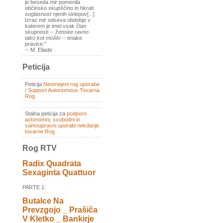
je beseda
mir
pomenila
občinsko
skupščino
in hkrati
soglasnost
njenih sklepov[...]
Izraz
mir
odseva obdobje v
katerem je imel vsak član
skupnosti --
ženske ravno
tako kot moški
-- enake
pravice."
-- M. Eliade
Peticija
Peticija
Neomejeni rog uporabe
/ Support Autonomous Tovarna
Rog
Stalna peticija za
podporo
avtonomni, svobodni in
samoupravni uporabi nekdanje
tovarne Rog
Rog RTV
Radix Quadrata
Sexaginta Quattuor
PARTE 1:
Butalce Na
Prevzgojo _ Prašiča
V Kletko _ Bankirje