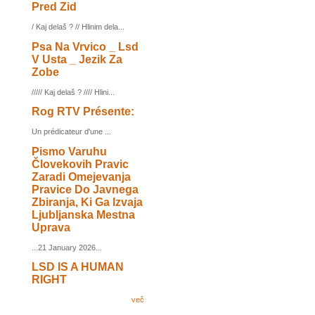
Pred Zid
/ Kaj delaš ? // Hlinim dela...
Psa Na Vrvico _ Lsd
V Usta _ Jezik Za
Zobe
///// Kaj delaš ? //// Hlini...
Rog RTV Présente:
Un prédicateur d'une ...
Pismo Varuhu
Človekovih Pravic
Zaradi Omejevanja
Pravice Do Javnega
Zbiranja, Ki Ga Izvaja
Ljubljanska Mestna
Uprava
...21 January 2026...
LSD IS A HUMAN
RIGHT
več