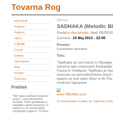
Tovarna Rog
Domov
Informacije
SADHAKA (melodic Bla
Program
Poslal-a
discodrisko
, Ned, 05/05/2
Podpora
Začetek:
15 Maj 2013 - 22:00
Izjave
V Medijih
Prostor:
Loncertna dvorana
Forumi
Telo:
Galerija
International
"Sadhaka so novi bend iz Olympije,
oziroma tako imenovani Kaskadski bl
Arhiv
Fauna in Vradiazei. Sadhaka je žan
Kontakt
osnovan na atmosferičnemu black 
opazni so tudi vplivi Ulver in At Th
Povezave
modrost Vajrayane.
Preblisk
"Nič manj značilna ni enakost
pravic v staroslovanskih
Za komentiranje se
prijavi
oz.
registriraj
|
kole
družbah. Polno pooblastilo je
pripadalo celotni skupnosti, in
zatorej so se morali sklepi
sprejemati soglasno. Prvotno