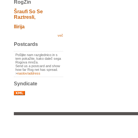
RogZin
Šraufi So Se
Raztresli,
Ilirija
več
Postcards
Pošljite nam razglednico in s
tem pokažite, kako daleč sega
Rogova mreža.
Send us a postcard and show
how far Rog net has spread.
>
naslov/address
Syndicate