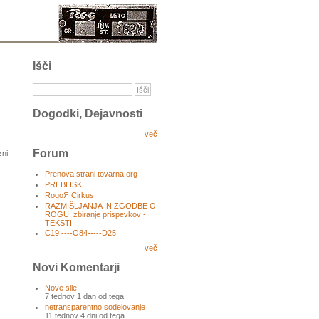
Išči
Dogodki, Dejavnosti
več
Forum
zni
Prenova strani tovarna.org
PREBLISK
RogoЯ Cirkus
RAZMIŠLJANJA IN ZGODBE O
ROGU, zbiranje prispevkov -
TEKSTI
C19 ----O84-----D25
več
Novi Komentarji
Nove sile
7 tednov 1 dan od tega
netransparentno sodelovanje
11 tednov 4 dni od tega