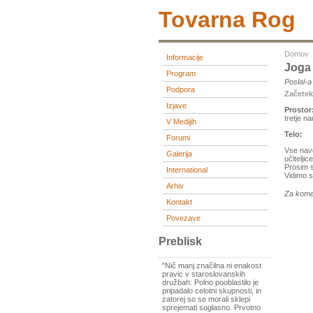
Tovarna Rog
Domov
Informacije
Joga 
Program
Poslal-
Podpora
Začete
Izjave
Prostor
tretje n
V Medijih
Telo:
Forumi
Vse navd
Galerija
učitelji
Prosim s
International
Vidimo s
Arhiv
Za kome
Kontakt
Povezave
Preblisk
"Nič manj značilna ni enakost
pravic v staroslovanskih
družbah. Polno pooblastilo je
pripadalo celotni skupnosti, in
zatorej so se morali sklepi
sprejemati soglasno. Prvotno