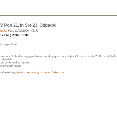
V Pon 21. In Sre 23. Odpade!
a
daša
, Pon, 21/08/2006 - 09:39
k:
21 Aug 2006 - 10:00
:
adstropje desno
ušence, ki hodite na jogo obveščam, da joga v ponedeljek 21.8. in v sredo 23.8. zaradi bole
ce odpade!
poročite novico naprej.
e prihodnji teden!
ntiranje se
prijavi
oz.
registriraj
|
koledar
Delavnica