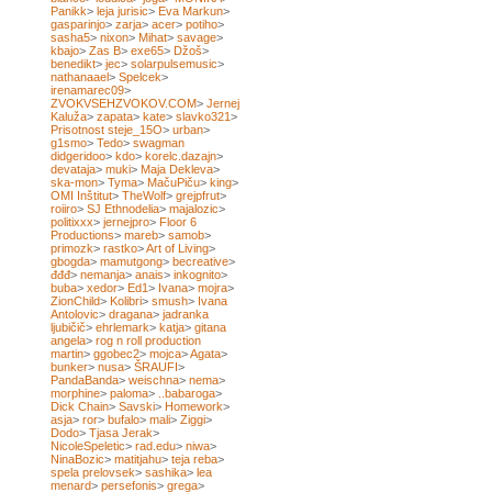
Panikk
>
leja jurisic
>
Eva Markun
>
gasparinjo
>
zarja
>
acer
>
potiho
>
sasha5
>
nixon
>
Mihat
>
savage
>
kbajo
>
Zas B
>
exe65
>
Džoš
>
benedikt
>
jec
>
solarpulsemusic
>
nathanaael
>
Spelcek
>
irenamarec09
>
ZVOKVSEHZVOKOV.COM
>
Jernej
Kaluža
>
zapata
>
kate
>
slavko321
>
Prisotnost steje_15O
>
urban
>
g1smo
>
Tedo
>
swagman
didgeridoo
>
kdo
>
korelc.dazajn
>
devataja
>
muki
>
Maja Dekleva
>
ska-mon
>
Tyma
>
MačuPiču
>
king
>
OMI Inštitut
>
TheWolf
>
grejpfrut
>
roiiro
>
SJ Ethnodelia
>
majalozic
>
politixxx
>
jernejpro
>
Floor 6
Productions
>
mareb
>
samob
>
primozk
>
rastko
>
Art of Living
>
gbogda
>
mamutgong
>
becreative
>
đđđ
>
nemanja
>
anais
>
inkognito
>
buba
>
xedor
>
Ed1
>
Ivana
>
mojra
>
ZionChild
>
Kolibri
>
smush
>
Ivana
Antolovic
>
dragana
>
jadranka
ljubičič
>
ehrlemark
>
katja
>
gitana
angela
>
rog n roll production
martin
>
ggobec2
>
mojca
>
Agata
>
bunker
>
nusa
>
ŠRAUFI
>
PandaBanda
>
weischna
>
nema
>
morphine
>
paloma
>
..babaroga
>
Dick Chain
>
Savski
>
Homework
>
asja
>
ror
>
bufalo
>
mali
>
Ziggi
>
Dodo
>
Tjasa Jerak
>
NicoleSpeletic
>
rad.edu
>
niwa
>
NinaBozic
>
matitjahu
>
teja reba
>
spela prelovsek
>
sashika
>
lea
menard
>
persefonis
>
grega
>