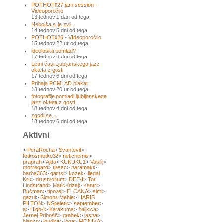
POTHOT027 jam session -
Videoporočilo
13 tednov 1 dan od tega
Nebojša si je zvil...
14 tednov 5 dni od tega
POTHOT026 - VIdeoporočilo
15 tednov 22 ur od tega
ideološka pomlad?
17 tednov 6 dni od tega
Letni časi Ljubljanskega jazz
okteta z gosti
17 tednov 6 dni od tega
Prihaja POMLAD plakat
18 tednov 20 ur od tega
fotografije pomladi ljubljanskega
jazz okteta z gosti
18 tednov 4 dni od tega
zgodi se,...
18 tednov 6 dni od tega
Aktivni
>
PeraRocha
>
Svantevit
>
fotkosmotko32
>
neticnemis
>
praprah
>
Ajda
>
KUKUKU1
>
Vasilij
>
morregard
>
tjasac
>
haramaki
>
barba363
>
gamsi
>
kozel
>
Illegal
Kru
>
drustvohum
>
DEE-I
>
Tor
Lindstrand
>
MaticKrizaj
>
Kantri
>
Bučman
>
tipovej
>
ELCANA
>
simi
>
gazui
>
Simona Mehle
>
HARIS
PILTON
>
NSpeletic
>
september
>
a
>
High-I
>
Karakuma
>
željkica
>
Jernej Pribošič
>
grahek
>
jasna
>
blanco
>
loudica
>
joga
>
MONIKA
>