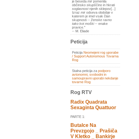
je beseda
mir
pomenila
občinsko
skupščino
in hkrati
soglasnost
njenih sklepov[...]
Izraz
mir
odseva obdobje v
katerem je imel vsak član
skupnosti --
ženske ravno
tako kot moški
-- enake
pravice."
-- M. Eliade
Peticija
Peticija
Neomejeni rog uporabe
/ Support Autonomous Tovarna
Rog
Stalna peticija za
podporo
avtonomni, svobodni in
samoupravni uporabi nekdanje
tovarne Rog
Rog RTV
Radix Quadrata
Sexaginta Quattuor
PARTE 1:
Butalce Na
Prevzgojo _ Prašiča
V Kletko _ Bankirje