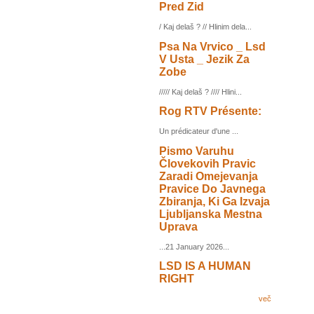
Pred Zid
/ Kaj delaš ? // Hlinim dela...
Psa Na Vrvico _ Lsd
V Usta _ Jezik Za
Zobe
///// Kaj delaš ? //// Hlini...
Rog RTV Présente:
Un prédicateur d'une ...
Pismo Varuhu
Človekovih Pravic
Zaradi Omejevanja
Pravice Do Javnega
Zbiranja, Ki Ga Izvaja
Ljubljanska Mestna
Uprava
...21 January 2026...
LSD IS A HUMAN
RIGHT
več