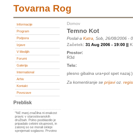
Tovarna Rog
Domov
Informacije
Temno Kot
Program
Poslal-a
Katra
, Sob, 26/08/2006 - 
Podpora
Začetek:
31 Aug 2006 - 19:00 ||
K
Izjave
V Medijih
Prostor:
R3d
Forumi
Telo:
Galerija
International
plesno gibalna ura+pol spet nazaj:)
Arhiv
Za komentiranje se
prijavi
oz.
regist
Kontakt
Povezave
Preblisk
"Nič manj značilna ni enakost
pravic v staroslovanskih
družbah. Polno pooblastilo je
pripadalo celotni skupnosti, in
zatorej so se morali sklepi
sprejemati soglasno. Prvotno