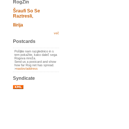
RogZin
Šraufi So Se
Raztresli,
Ilirija
več
Postcards
Pošljite nam razglednico in s
tem pokažite, kako daleč sega
Rogova mreža.
Send us a postcard and show
how far Rog net has spread.
>
naslov/address
Syndicate