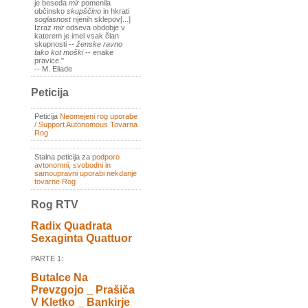
je beseda
mir
pomenila
občinsko
skupščino
in hkrati
soglasnost
njenih sklepov[...]
Izraz
mir
odseva obdobje v
katerem je imel vsak član
skupnosti --
ženske ravno
tako kot moški
-- enake
pravice."
-- M. Eliade
Peticija
Peticija
Neomejeni rog uporabe
/ Support Autonomous Tovarna
Rog
Stalna peticija za
podporo
avtonomni, svobodni in
samoupravni uporabi nekdanje
tovarne Rog
Rog RTV
Radix Quadrata
Sexaginta Quattuor
PARTE 1:
Butalce Na
Prevzgojo _ Prašiča
V Kletko _ Bankirje