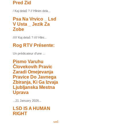
Pred Zid
/ Kaj delaš ? // Hlinim dela...
Psa Na Vrvico _ Lsd
V Usta _ Jezik Za
Zobe
///// Kaj delaš ? //// Hlini...
Rog RTV Présente:
Un prédicateur d'une ...
Pismo Varuhu
Človekovih Pravic
Zaradi Omejevanja
Pravice Do Javnega
Zbiranja, Ki Ga Izvaja
Ljubljanska Mestna
Uprava
...21 January 2026...
LSD IS A HUMAN
RIGHT
več