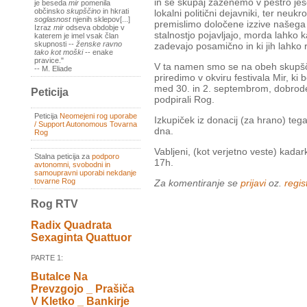
in se skupaj zaženemo v pestro jese
je beseda
mir
pomenila
občinsko
skupščino
in hkrati
lokalni politični dejavniki, ter neu
soglasnost
njenih sklepov[...]
premislimo določene izzive našega o
Izraz
mir
odseva obdobje v
stalnostjo pojavljajo, morda lahko k
katerem je imel vsak član
skupnosti --
ženske ravno
zadevajo posamično in ki jih lahko 
tako kot moški
-- enake
pravice."
V ta namen smo se na obeh skupščina
-- M. Eliade
priredimo v okviru festivala Mir, ki 
med 30. in 2. septembrom, dobrodeln
Peticija
podpirali Rog.
Peticija
Neomejeni rog uporabe
Izkupiček iz donacij (za hrano) teg
/ Support Autonomous Tovarna
dna.
Rog
Vabljeni, (kot verjetno veste) kada
Stalna peticija za
podporo
17h.
avtonomni, svobodni in
samoupravni uporabi nekdanje
tovarne Rog
Za komentiranje se
prijavi
oz.
regist
Rog RTV
Radix Quadrata
Sexaginta Quattuor
PARTE 1:
Butalce Na
Prevzgojo _ Prašiča
V Kletko _ Bankirje