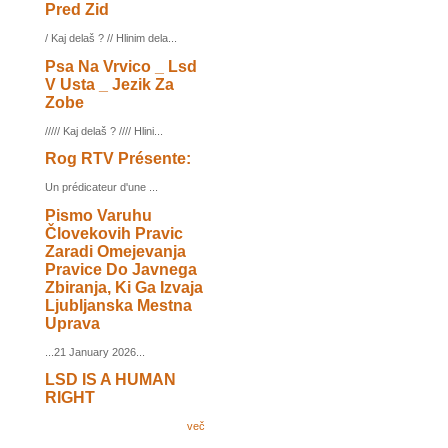
Pred Zid
/ Kaj delaš ? // Hlinim dela...
Psa Na Vrvico _ Lsd
V Usta _ Jezik Za
Zobe
///// Kaj delaš ? //// Hlini...
Rog RTV Présente:
Un prédicateur d'une ...
Pismo Varuhu
Človekovih Pravic
Zaradi Omejevanja
Pravice Do Javnega
Zbiranja, Ki Ga Izvaja
Ljubljanska Mestna
Uprava
...21 January 2026...
LSD IS A HUMAN
RIGHT
več