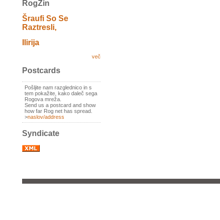
RogZin
Šraufi So Se
Raztresli,
Ilirija
več
Postcards
Pošljite nam razglednico in s
tem pokažite, kako daleč sega
Rogova mreža.
Send us a postcard and show
how far Rog net has spread.
>
naslov/address
Syndicate