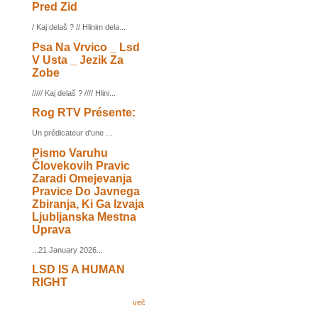
Pred Zid
/ Kaj delaš ? // Hlinim dela...
Psa Na Vrvico _ Lsd
V Usta _ Jezik Za
Zobe
///// Kaj delaš ? //// Hlini...
Rog RTV Présente:
Un prédicateur d'une ...
Pismo Varuhu
Človekovih Pravic
Zaradi Omejevanja
Pravice Do Javnega
Zbiranja, Ki Ga Izvaja
Ljubljanska Mestna
Uprava
...21 January 2026...
LSD IS A HUMAN
RIGHT
več