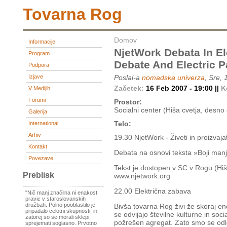
Tovarna Rog
Domov
Informacije
NjetWork Debata In E
Program
Debate And Electric P
Podpora
Izjave
Poslal-a
nomadska univerza
, Sre,
Začetek:
16 Feb 2007 - 19:00 ||
K
V Medijih
Forumi
Prostor:
Socialni center (Hiša cvetja, desn
Galerija
Telo:
International
Arhiv
19.30 NjetWork - Živeti in proizvaja
Kontakt
Debata na osnovi teksta »Boji manjš
Povezave
Tekst je dostopen v SC v Rogu (Hi
Preblisk
www.njetwork.org
22.00 Električna zabava
"Nič manj značilna ni enakost
pravic v staroslovanskih
družbah. Polno pooblastilo je
Bivša tovarna Rog živi že skoraj e
pripadalo celotni skupnosti, in
se odvijajo številne kulturne in soci
zatorej so se morali sklepi
požrešen agregat. Zato smo se odloč
sprejemati soglasno. Prvotno