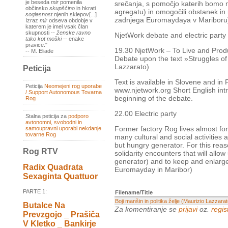
je beseda
mir
pomenila
srečanja, s pomočjo katerih bomo n
občinsko
skupščino
in hkrati
agregatu) in omogočili obstanek in 
soglasnost
njenih sklepov[...]
zadnjega Euromaydaya v Mariboru
Izraz
mir
odseva obdobje v
katerem je imel vsak član
skupnosti --
ženske ravno
NjetWork debate and electric party 
tako kot moški
-- enake
pravice."
19.30 NjetWork – To Live and Prod
-- M. Eliade
Debate upon the text »Struggles of 
Lazzarato)
Peticija
Text is available in Slovene and i
Peticija
Neomejeni rog uporabe
www.njetwork.org Short English intro
/ Support Autonomous Tovarna
beginning of the debate.
Rog
22.00 Electric party
Stalna peticija za
podporo
avtonomni, svobodni in
Former factory Rog lives almost for
samoupravni uporabi nekdanje
tovarne Rog
many cultural and social activities
but hungry generator. For this rea
Rog RTV
solidarity encounters that will allo
generator) and to keep and enlarge
Radix Quadrata
Euromayday in Maribor)
Sexaginta Quattuor
PARTE 1:
Filename/Title
Boji manšin in politika želje (Maurizio Lazzarato
Butalce Na
Za komentiranje se
prijavi
oz.
regist
Prevzgojo _ Prašiča
V Kletko _ Bankirje