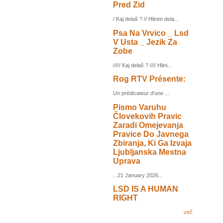
Pred Zid
/ Kaj delaš ? // Hlinim dela...
Psa Na Vrvico _ Lsd
V Usta _ Jezik Za
Zobe
///// Kaj delaš ? //// Hlini...
Rog RTV Présente:
Un prédicateur d'une ...
Pismo Varuhu
Človekovih Pravic
Zaradi Omejevanja
Pravice Do Javnega
Zbiranja, Ki Ga Izvaja
Ljubljanska Mestna
Uprava
...21 January 2026...
LSD IS A HUMAN
RIGHT
več