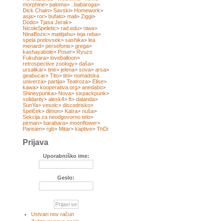
morphine
>
paloma
>
..babaroga
>
Dick Chain
>
Savski
>
Homework
>
asja
>
ror
>
bufalo
>
mali
>
Ziggi
>
Dodo
>
Tjasa Jerak
>
NicoleSpeletic
>
rad.edu
>
niwa
>
NinaBozic
>
matitjahu
>
teja reba
>
spela prelovsek
>
sashika
>
lea
menard
>
persefonis
>
grega
>
kashayabole
>
Poser
>
Ryuzo
Fukuhara
>
loveballoon
>
retrospective zoology
>
daša
>
ursalikar
>
tine
>
jelena
>
sova
>
arsa
>
geabucar
>
Tito
>
tini
>
nomadska
univerza
>
partija
>
Teatroza
>
Elise
>
kawa
>
kooperativa.org
>
anedabo
>
Shineypunka
>
Nova
>
sixpackpunk
>
solidarity
>
alesk4
>
ft
>
dalanda
>
SunYa
>
vesolc
>
discodrisko
>
špelček
>
dimon
>
Katra
>
nuša
>
Sekcija za neodgovorno telo
>
pirman
>
barabara
>
moonflower
>
Parisien
>
rgb
>
Mitar
>
kaptive
>
ThDi
Prijava
Uporabniško ime:
Geslo:
Ustvari nov račun