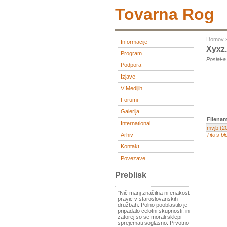
Tovarna Rog
Domov
Informacije
Xyxz
Program
Poslal-
Podpora
Izjave
V Medijih
Forumi
Galerija
Filenam
International
mvjb (2
Arhiv
Tito's bl
Kontakt
Povezave
Preblisk
"Nič manj značilna ni enakost
pravic v staroslovanskih
družbah. Polno pooblastilo je
pripadalo celotni skupnosti, in
zatorej so se morali sklepi
sprejemati soglasno. Prvotno