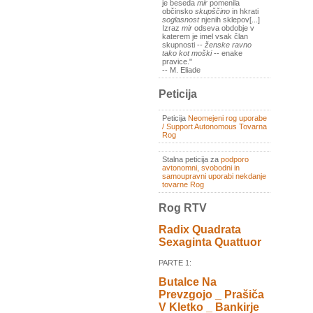
je beseda
mir
pomenila
občinsko
skupščino
in hkrati
soglasnost
njenih sklepov[...]
Izraz
mir
odseva obdobje v
katerem je imel vsak član
skupnosti --
ženske ravno
tako kot moški
-- enake
pravice."
-- M. Eliade
Peticija
Peticija
Neomejeni rog uporabe
/ Support Autonomous Tovarna
Rog
Stalna peticija za
podporo
avtonomni, svobodni in
samoupravni uporabi nekdanje
tovarne Rog
Rog RTV
Radix Quadrata
Sexaginta Quattuor
PARTE 1:
Butalce Na
Prevzgojo _ Prašiča
V Kletko _ Bankirje