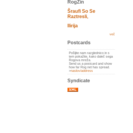
RogZin
Šraufi So Se
Raztresli,
Ilirija
več
Postcards
Pošljite nam razglednico in s
tem pokažite, kako daleč sega
Rogova mreža.
Send us a postcard and show
how far Rog net has spread.
>
naslov/address
Syndicate