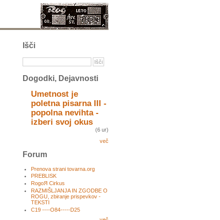
Išči
Dogodki, Dejavnosti
Umetnost je
poletna pisarna III -
popolna nevihta -
izberi svoj okus
(6 ur)
več
Forum
Prenova strani tovarna.org
PREBLISK
RogoЯ Cirkus
RAZMIŠLJANJA IN ZGODBE O
ROGU, zbiranje prispevkov -
TEKSTI
C19 ----O84-----D25
več