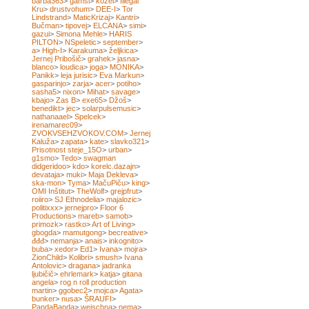
barba363
>
gamsi
>
kozel
>
Illegal
Kru
>
drustvohum
>
DEE-I
>
Tor
Lindstrand
>
MaticKrizaj
>
Kantri
>
Bučman
>
tipovej
>
ELCANA
>
simi
>
gazui
>
Simona Mehle
>
HARIS
PILTON
>
NSpeletic
>
september
>
a
>
High-I
>
Karakuma
>
željkica
>
Jernej Pribošič
>
grahek
>
jasna
>
blanco
>
loudica
>
joga
>
MONIKA
>
Panikk
>
leja jurisic
>
Eva Markun
>
gasparinjo
>
zarja
>
acer
>
potiho
>
sasha5
>
nixon
>
Mihat
>
savage
>
kbajo
>
Zas B
>
exe65
>
Džoš
>
benedikt
>
jec
>
solarpulsemusic
>
nathanaael
>
Spelcek
>
irenamarec09
>
ZVOKVSEHZVOKOV.COM
>
Jernej
Kaluža
>
zapata
>
kate
>
slavko321
>
Prisotnost steje_15O
>
urban
>
g1smo
>
Tedo
>
swagman
didgeridoo
>
kdo
>
korelc.dazajn
>
devataja
>
muki
>
Maja Dekleva
>
ska-mon
>
Tyma
>
MačuPiču
>
king
>
OMI Inštitut
>
TheWolf
>
grejpfrut
>
roiiro
>
SJ Ethnodelia
>
majalozic
>
politixxx
>
jernejpro
>
Floor 6
Productions
>
mareb
>
samob
>
primozk
>
rastko
>
Art of Living
>
gbogda
>
mamutgong
>
becreative
>
đđđ
>
nemanja
>
anais
>
inkognito
>
buba
>
xedor
>
Ed1
>
Ivana
>
mojra
>
ZionChild
>
Kolibri
>
smush
>
Ivana
Antolovic
>
dragana
>
jadranka
ljubičič
>
ehrlemark
>
katja
>
gitana
angela
>
rog n roll production
martin
>
ggobec2
>
mojca
>
Agata
>
bunker
>
nusa
>
ŠRAUFI
>
PandaBanda
>
weischna
>
nema
>