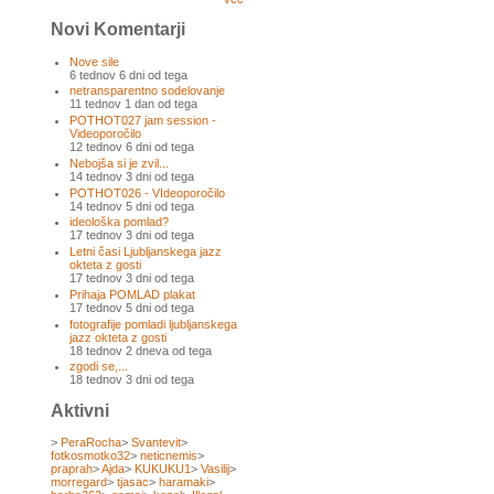
Novi Komentarji
Nove sile
6 tednov 6 dni od tega
netransparentno sodelovanje
11 tednov 1 dan od tega
POTHOT027 jam session -
Videoporočilo
12 tednov 6 dni od tega
Nebojša si je zvil...
14 tednov 3 dni od tega
POTHOT026 - VIdeoporočilo
14 tednov 5 dni od tega
ideološka pomlad?
17 tednov 3 dni od tega
Letni časi Ljubljanskega jazz
okteta z gosti
17 tednov 3 dni od tega
Prihaja POMLAD plakat
17 tednov 5 dni od tega
fotografije pomladi ljubljanskega
jazz okteta z gosti
18 tednov 2 dneva od tega
zgodi se,...
18 tednov 3 dni od tega
Aktivni
>
PeraRocha
>
Svantevit
>
fotkosmotko32
>
neticnemis
>
praprah
>
Ajda
>
KUKUKU1
>
Vasilij
>
morregard
>
tjasac
>
haramaki
>