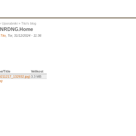
»
Uporabniki
»
Tito's blog
.NRDNG.home
a
Tito
, Tor, 31/12/2024 - 11:36
e/Title
Velikost
0211217_132932.jpg)
3.3 MB
og