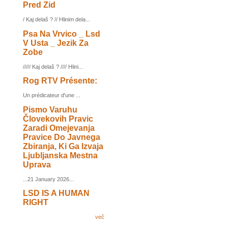
Pred Zid
/ Kaj delaš ? // Hlinim dela...
Psa Na Vrvico _ Lsd
V Usta _ Jezik Za
Zobe
///// Kaj delaš ? //// Hlini...
Rog RTV Présente:
Un prédicateur d'une ...
Pismo Varuhu
Človekovih Pravic
Zaradi Omejevanja
Pravice Do Javnega
Zbiranja, Ki Ga Izvaja
Ljubljanska Mestna
Uprava
...21 January 2026...
LSD IS A HUMAN
RIGHT
več