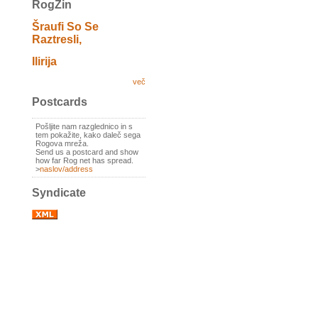
RogZin
Šraufi So Se
Raztresli,
Ilirija
več
Postcards
Pošljite nam razglednico in s
tem pokažite, kako daleč sega
Rogova mreža.
Send us a postcard and show
how far Rog net has spread.
>
naslov/address
Syndicate