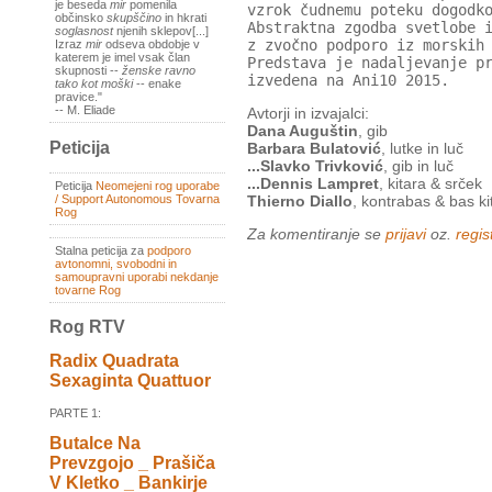
je beseda
mir
pomenila
vzrok čudnemu poteku dogodk
občinsko
skupščino
in hkrati
Abstraktna zgodba svetlobe 
soglasnost
njenih sklepov[...]
z zvočno podporo iz morskih
Izraz
mir
odseva obdobje v
katerem je imel vsak član
Predstava je nadaljevanje p
skupnosti --
ženske ravno
izvedena na Ani10 2015.
tako kot moški
-- enake
pravice."
-- M. Eliade
Avtorji in izvajalci:
Dana Auguštin
, gib
Peticija
Barbara Bulatović
, lutke in luč
...Slavko Trivković
, gib in luč
...Dennis Lampret
, kitara & srček
Peticija
Neomejeni rog uporabe
/ Support Autonomous Tovarna
Thierno Diallo
, kontrabas & bas ki
Rog
Za komentiranje se
prijavi
oz.
regist
Stalna peticija za
podporo
avtonomni, svobodni in
samoupravni uporabi nekdanje
tovarne Rog
Rog RTV
Radix Quadrata
Sexaginta Quattuor
PARTE 1:
Butalce Na
Prevzgojo _ Prašiča
V Kletko _ Bankirje