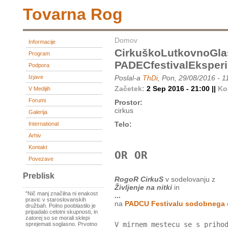
Tovarna Rog
Domov
Informacije
CirkuškoLutkovnoGla
Program
PADECfestivalEksper
Podpora
Izjave
Poslal-a
ThDi
, Pon, 29/08/2016 - 1
Začetek:
2 Sep 2016 - 21:00 ||
Ko
V Medijih
Forumi
Prostor:
cirkus
Galerija
Telo:
International
Arhiv
Kontakt
OR OR
Povezave
Preblisk
RogoR CirkuS
v sodelovanju z
Življenje na nitki
in
"Nič manj značilna ni enakost
...
pravic v staroslovanskih
na
PADCU Festivalu sodobnega 
družbah. Polno pooblastilo je
pripadalo celotni skupnosti, in
zatorej so se morali sklepi
V mirnem mestecu se s priho
sprejemati soglasno. Prvotno