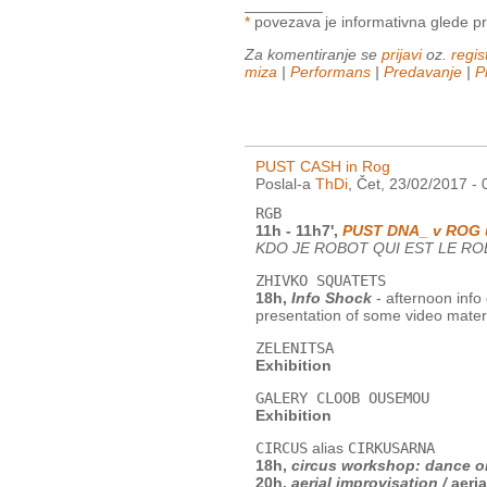
_________
*
povezava je informativna glede pr
Za komentiranje se
prijavi
oz.
regist
miza
|
Performans
|
Predavanje
|
P
PUST CASH in Rog
Poslal-a
ThDi
, Čet, 23/02/2017 - 
RGB
11h - 11h7',
PUST DNA_ v ROG 
KDO JE ROBOT QUI EST LE ROBOT
ZHIVKO SQUATETS
18h,
Info Shock
- afternoon info
presentation of some video mater
ZELENITSA
Exhibition
GALERY CLOOB OUSEMOU
Exhibition
CIRCUS
alias
CIRKUSARNA
18h,
circus workshop: dance on
20h,
aerial improvisation /
aeri