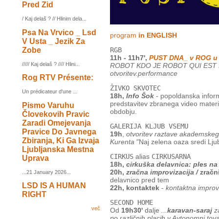
Pred Zid
/ Kaj delaš ? // Hlinim dela...
Psa Na Vrvico _ Lsd
program
in ENGLISH
V Usta _ Jezik Za
Zobe
RGB
11h - 11h7',
PUST DNA_ v ROG u
///// Kaj delaš ? //// Hlini...
ROBOT KDO JE ROBOT QUI EST LE
otvoritev.performance
Rog RTV Présente:
ŽIVKO SKVOTEC
Un prédicateur d'une ...
18h,
Info Šok
- popoldanska inform
predstavitev zbranega video mate
Pismo Varuhu
obdobju.
Človekovih Pravic
Zaradi Omejevanja
GALERIJA KLJUB VSEMU
Pravice Do Javnega
19h
,
otvoritev raztave akademskega
Zbiranja, Ki Ga Izvaja
Kurenta
"Naj zelena oaza sredi Ljub
Ljubljanska Mestna
CIRKUS
alias
CIRKUSARNA
Uprava
18h,
cirkuška delavnica: ples na 
20h,
zračna improvizacija /
zračn
...21 January 2026...
delavnico pred tem
LSD IS A HUMAN
22h, kontaktek
-
kontaktna improv
RIGHT
SECOND HOME
več
Od
19h30'
dalje
...
karavan-saraj
za
po različnih placih v Avtonomni tova