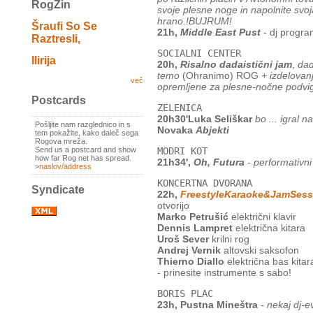
RogZin
svoje plesne noge in napolnite svoj
hrano.!BUJRUM!
Šraufi So Se
21h,
Middle East Pust
- dj progra
Raztresli,
SOCIALNI CENTER
Ilirija
20h,
Risalno dadaistični jam
,
dad
temo
(Ohranimo) ROG
+ izdelovan
več
opremljene za plesne-nočne podvi
Postcards
ZELENICA
20h30'Luka Seliškar
bo ... igral n
Pošljite nam razglednico in s
Novaka
Abjekti
tem pokažite, kako daleč sega
Rogova mreža.
MODRI KOT
Send us a postcard and show
how far Rog net has spread.
21h34',
Oh, Futura
- performativni 
>
naslov/address
KONCERTNA DVORANA
Syndicate
22h,
FreestyleKaraoke&JamSess
otvorijo
Marko Petrušić
električni klavir
Dennis Lampret
električna kitara
Uroš Sever
krilni rog
Andrej Vernik
altovski saksofon
Thierno Diallo
električna bas kitar
- prinesite instrumente s sabo!
BORIS PLAC
23h, Pustna Mineštra
- nekaj dj-ev