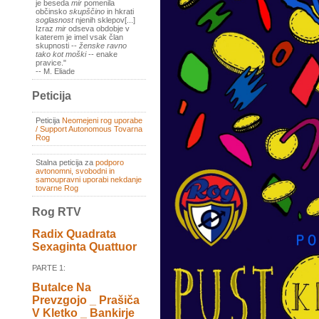
je beseda
mir
pomenila
občinsko
skupščino
in hkrati
soglasnost
njenih sklepov[...]
Izraz
mir
odseva obdobje v
katerem je imel vsak član
skupnosti --
ženske ravno
tako kot moški
-- enake
pravice."
-- M. Eliade
Peticija
Peticija
Neomejeni rog uporabe
/ Support Autonomous Tovarna
Rog
Stalna peticija za
podporo
avtonomni, svobodni in
samoupravni uporabi nekdanje
tovarne Rog
Rog RTV
Radix Quadrata
Sexaginta Quattuor
PARTE 1:
Butalce Na
Prevzgojo _ Prašiča
V Kletko _ Bankirje