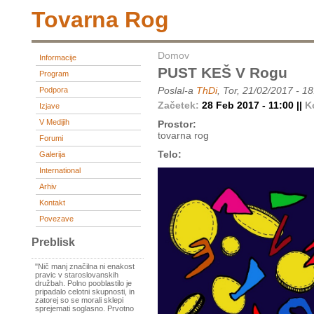
Tovarna Rog
Domov
Informacije
PUST KEŠ V Rogu
Program
Poslal-a
ThDi
, Tor, 21/02/2017 - 1
Podpora
Začetek:
28 Feb 2017 - 11:00 ||
K
Izjave
V Medijih
Prostor:
tovarna rog
Forumi
Telo:
Galerija
International
Arhiv
Kontakt
Povezave
Preblisk
"Nič manj značilna ni enakost
pravic v staroslovanskih
družbah. Polno pooblastilo je
pripadalo celotni skupnosti, in
zatorej so se morali sklepi
sprejemati soglasno. Prvotno