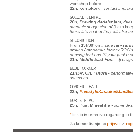
workshop before
22h, kontaktek
-
contact improvi
SOCIAL CENTRE
20h,
Drawing dadaist jam
,
dadai
thematic suggestion of
(Let's ke
those late so that they will also 
SECOND HOME
From
19h30'
on
...
caravan-suru
around Autonomus factory ROG's pla
dancing feet and fill your pust 
21h,
Middle East Pust
- dj prog
BLUE CORNER
21h34',
Oh, Futura
- performativ
speeches
CONCERT HALL
22h,
FreestyleKaraoke&JamSe
BORIS PLACE
23h, Pust Mineshtra
- some dj-s,
_________
*
link is informative regarding to
Za komentiranje se
prijavi
oz.
regi