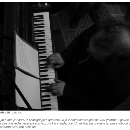
etrušič
, pianino.
 jazz duo je nastal iz Midnight jazz quarteta, ki je v devedesetih igral na vrtu gostilne Figovec.
 bosta izvedla nekaj priredb jazzovskih standardov. Umetnika sta predana izrazu svobode 
Koncertu sledi jam session.