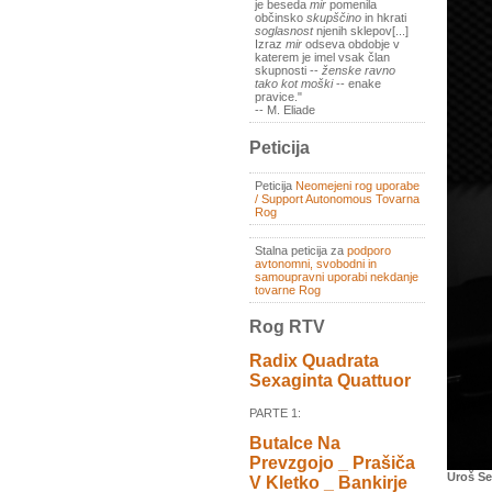
je beseda
mir
pomenila
občinsko
skupščino
in hkrati
soglasnost
njenih sklepov[...]
Izraz
mir
odseva obdobje v
katerem je imel vsak član
skupnosti --
ženske ravno
tako kot moški
-- enake
pravice."
-- M. Eliade
Peticija
Peticija
Neomejeni rog uporabe
/ Support Autonomous Tovarna
Rog
Stalna peticija za
podporo
avtonomni, svobodni in
samoupravni uporabi nekdanje
tovarne Rog
Rog RTV
Radix Quadrata
Sexaginta Quattuor
PARTE 1:
Butalce Na
Prevzgojo _ Prašiča
Uroš Se
V Kletko _ Bankirje