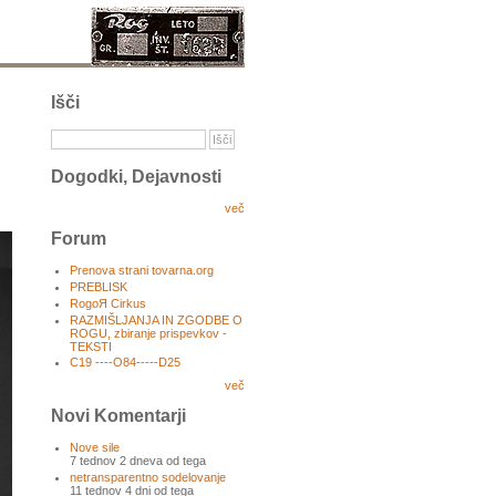
Išči
Dogodki, Dejavnosti
več
Forum
Prenova strani tovarna.org
PREBLISK
RogoЯ Cirkus
RAZMIŠLJANJA IN ZGODBE O
ROGU, zbiranje prispevkov -
TEKSTI
C19 ----O84-----D25
več
Novi Komentarji
Nove sile
7 tednov 2 dneva od tega
netransparentno sodelovanje
11 tednov 4 dni od tega