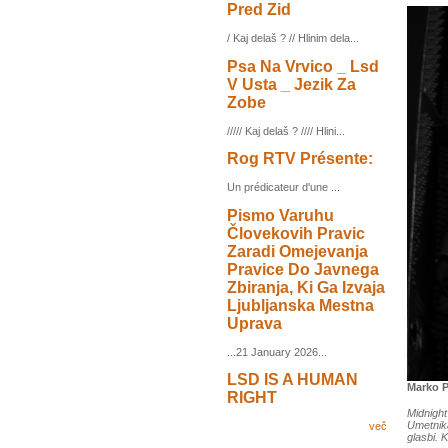
Pred Zid
/ Kaj delaš ? // Hlinim dela...
Psa Na Vrvico _ Lsd
V Usta _ Jezik Za
Zobe
///// Kaj delaš ? //// Hlini...
Rog RTV Présente:
Un prédicateur d'une ...
Pismo Varuhu
Človekovih Pravic
Zaradi Omejevanja
Pravice Do Javnega
Zbiranja, Ki Ga Izvaja
Ljubljanska Mestna
Uprava
...21 January 2026...
LSD IS A HUMAN
Marko P
RIGHT
Midnight
Umetnika
več
glasbi. 