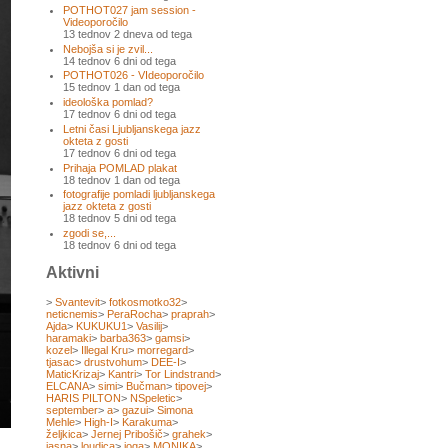
POTHOT027 jam session -
Videoporočilo
13 tednov 2 dneva od tega
Nebojša si je zvil...
14 tednov 6 dni od tega
POTHOT026 - VIdeoporočilo
15 tednov 1 dan od tega
ideološka pomlad?
17 tednov 6 dni od tega
Letni časi Ljubljanskega jazz
okteta z gosti
17 tednov 6 dni od tega
Prihaja POMLAD plakat
18 tednov 1 dan od tega
fotografije pomladi ljubljanskega
jazz okteta z gosti
18 tednov 5 dni od tega
zgodi se,...
18 tednov 6 dni od tega
Aktivni
>
Svantevit
>
fotkosmotko32
>
neticnemis
>
PeraRocha
>
praprah
>
Ajda
>
KUKUKU1
>
Vasilij
>
haramaki
>
barba363
>
gamsi
>
kozel
>
Illegal Kru
>
morregard
>
tjasac
>
drustvohum
>
DEE-I
>
MaticKrizaj
>
Kantri
>
Tor Lindstrand
>
ELCANA
>
simi
>
Bučman
>
tipovej
>
HARIS PILTON
>
NSpeletic
>
september
>
a
>
gazui
>
Simona
Mehle
>
High-I
>
Karakuma
>
željkica
>
Jernej Pribošič
>
grahek
>
jasna
>
loudica
>
joga
>
MONIKA
>