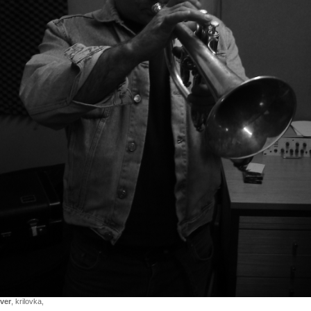
ver
, krilovka,