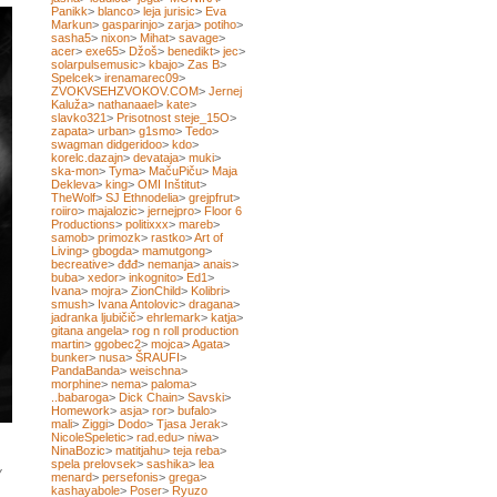
Panikk
>
blanco
>
leja jurisic
>
Eva
Markun
>
gasparinjo
>
zarja
>
potiho
>
sasha5
>
nixon
>
Mihat
>
savage
>
acer
>
exe65
>
Džoš
>
benedikt
>
jec
>
solarpulsemusic
>
kbajo
>
Zas B
>
Spelcek
>
irenamarec09
>
ZVOKVSEHZVOKOV.COM
>
Jernej
Kaluža
>
nathanaael
>
kate
>
slavko321
>
Prisotnost steje_15O
>
zapata
>
urban
>
g1smo
>
Tedo
>
swagman didgeridoo
>
kdo
>
korelc.dazajn
>
devataja
>
muki
>
ska-mon
>
Tyma
>
MačuPiču
>
Maja
Dekleva
>
king
>
OMI Inštitut
>
TheWolf
>
SJ Ethnodelia
>
grejpfrut
>
roiiro
>
majalozic
>
jernejpro
>
Floor 6
Productions
>
politixxx
>
mareb
>
samob
>
primozk
>
rastko
>
Art of
Living
>
gbogda
>
mamutgong
>
becreative
>
đđđ
>
nemanja
>
anais
>
buba
>
xedor
>
inkognito
>
Ed1
>
Ivana
>
mojra
>
ZionChild
>
Kolibri
>
smush
>
Ivana Antolovic
>
dragana
>
jadranka ljubičič
>
ehrlemark
>
katja
>
gitana angela
>
rog n roll production
martin
>
ggobec2
>
mojca
>
Agata
>
bunker
>
nusa
>
ŠRAUFI
>
PandaBanda
>
weischna
>
morphine
>
nema
>
paloma
>
..babaroga
>
Dick Chain
>
Savski
>
Homework
>
asja
>
ror
>
bufalo
>
mali
>
Ziggi
>
Dodo
>
Tjasa Jerak
>
NicoleSpeletic
>
rad.edu
>
niwa
>
NinaBozic
>
matitjahu
>
teja reba
>
spela prelovsek
>
sashika
>
lea
v
menard
>
persefonis
>
grega
>
kashayabole
>
Poser
>
Ryuzo