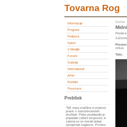
Tovarna Rog
Domov
Informacije
Midn
Program
Poslal-
Podpora
Začete
Izjave
Prostor
cirkus
V Medijih
Telo:
Forumi
Galerija
International
Arhiv
Kontakt
Povezave
Preblisk
"Nič manj značilna ni enakost
pravic v staroslovanskih
družbah. Polno pooblastilo je
pripadalo celotni skupnosti, in
zatorej so se morali sklepi
sprejemati soglasno. Prvotno