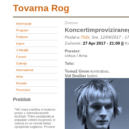
Tovarna Rog
Domov
Informacije
Koncertimprovizirane
Program
Poslal-a
ThDi
, Sre, 12/04/2017 - 1
Podpora
Začetek:
27 Apr 2017 - 21:00 ||
K
Izjave
V Medijih
Prostor:
cirkus / Arna
Forumi
Telo:
Galerija
International
Tomaž Grom
kontrabas,
Vid Drašler
bobni.
Arhiv
Kontakt
Povezave
Preblisk
"Nič manj značilna ni enakost
pravic v staroslovanskih
družbah. Polno pooblastilo je
pripadalo celotni skupnosti, in
zatorej so se morali sklepi
sprejemati soglasno. Prvotno