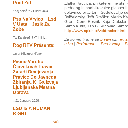
Pred Zid
Zlatka Kaučiča, pri katerem je štiri l
pedagog in sooblikovalec glasbenih 
/ Kaj delaš ? // Hlinim dela...
delavnice prav tam. Sodeloval je še 
Balžalorsky, Jošt Drašler, Marko K
Psa Na Vrvico _ Lsd
Grom, Cene Resnik, Kaja Draksler,
V Usta _ Jezik Za
Samo Kutin, Tao G. Vrhovec Sambo
Zobe
http://www.sploh.si/viddrasler.html
///// Kaj delaš ? //// Hlini...
Za komentiranje se
prijavi
oz.
regist
miza
|
Performans
|
Predavanje
|
P
Rog RTV Présente:
Un prédicateur d'une ...
Pismo Varuhu
Človekovih Pravic
Zaradi Omejevanja
Pravice Do Javnega
Zbiranja, Ki Ga Izvaja
Ljubljanska Mestna
Uprava
...21 January 2026...
LSD IS A HUMAN
RIGHT
več