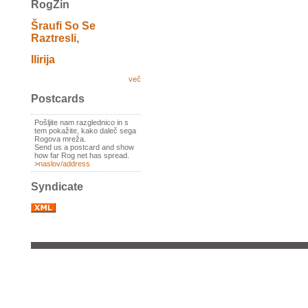
RogZin
Šraufi So Se
Raztresli,
Ilirija
več
Postcards
Pošljite nam razglednico in s
tem pokažite, kako daleč sega
Rogova mreža.
Send us a postcard and show
how far Rog net has spread.
>
naslov/address
Syndicate