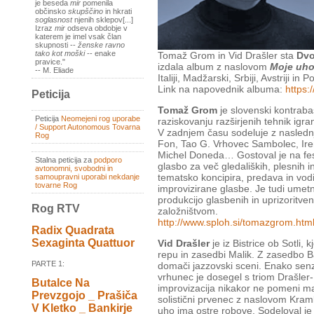
je beseda
mir
pomenila
občinsko
skupščino
in hkrati
soglasnost
njenih sklepov[...]
Izraz
mir
odseva obdobje v
katerem je imel vsak član
skupnosti --
ženske ravno
tako kot moški
-- enake
Tomaž Grom in Vid Drašler sta
Dvo
pravice."
izdala album z naslovom
Moje uho
-- M. Eliade
Italiji, Madžarski, Srbiji, Avstriji in
Link na napovednik albuma:
https
Peticija
Tomaž Grom
je slovenski kontrabas
Peticija
Neomejeni rog uporabe
raziskovanju razširjenih tehnik igra
/ Support Autonomous Tovarna
V zadnjem času sodeluje z naslednj
Rog
Fon, Tao G. Vrhovec Sambolec, Ire
Michel Doneda… Gostoval je na festi
Stalna peticija za
podporo
glasbo za več gledaliških, plesnih 
avtonomni, svobodni in
tematsko koncipira, predava in vodi
samoupravni uporabi nekdanje
tovarne Rog
improvizirane glasbe. Je tudi umetn
produkcijo glasbenih in uprizoritve
Rog RTV
založništvom.
http://www.sploh.si/tomazgrom.htm
Radix Quadrata
Sexaginta Quattuor
Vid Drašler
je iz Bistrice ob Sotli
repu in zasedbi Malik. Z zasedbo Ba
PARTE 1:
domači jazzovski sceni. Enako senz
vrhunec je dosegel s triom Drašler
Butalce Na
improvizacija nikakor ne pomeni man
Prevzgojo _ Prašiča
solistični prvenec z naslovom Kram
V Kletko _ Bankirje
uho ima ostre robove. Sodeloval je 