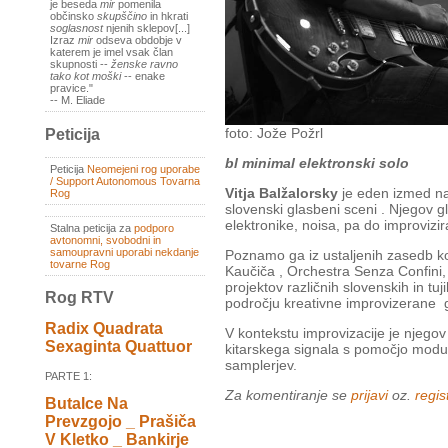
je beseda
mir
pomenila
občinsko
skupščino
in hkrati
soglasnost
njenih sklepov[...]
Izraz
mir
odseva obdobje v
katerem je imel vsak član
skupnosti --
ženske ravno
tako kot moški
-- enake
pravice."
-- M. Eliade
foto: Jože Požrl
Peticija
bl minimal elektronski solo
Peticija
Neomejeni rog uporabe
/ Support Autonomous Tovarna
Vitja Balžalorsky
je eden izmed naj
Rog
slovenski glasbeni sceni . Njegov 
elektronike, noisa, pa do improvizi
Stalna peticija za
podporo
avtonomni, svobodni in
samoupravni uporabi nekdanje
Poznamo ga iz ustaljenih zasedb k
tovarne Rog
Kaučiča , Orchestra Senza Confini, 
projektov različnih slovenskih in tu
Rog RTV
področju kreativne improvizerane gl
Radix Quadrata
V kontekstu improvizacije je njego
Sexaginta Quattuor
kitarskega signala s pomočjo modula
samplerjev.
PARTE 1:
Za komentiranje se
prijavi
oz.
regist
Butalce Na
Prevzgojo _ Prašiča
V Kletko _ Bankirje