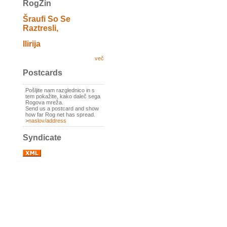
RogZin
Šraufi So Se
Raztresli,
Ilirija
več
Postcards
Pošljite nam razglednico in s
tem pokažite, kako daleč sega
Rogova mreža.
Send us a postcard and show
how far Rog net has spread.
>
naslov/address
Syndicate