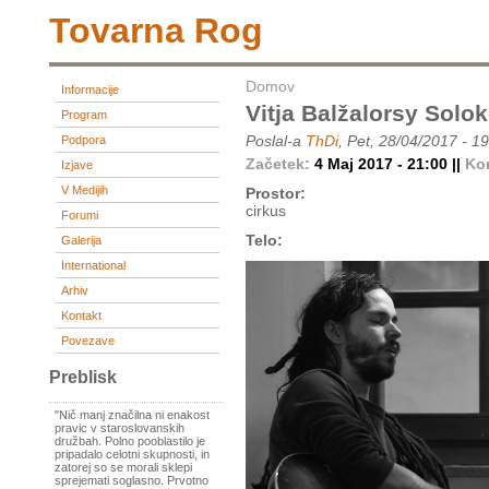
Tovarna Rog
Domov
Informacije
Vitja Balžalorsy Solo
Program
Poslal-a
ThDi
, Pet, 28/04/2017 - 1
Podpora
Začetek:
4 Maj 2017 - 21:00 ||
Ko
Izjave
V Medijih
Prostor:
cirkus
Forumi
Telo:
Galerija
International
Arhiv
Kontakt
Povezave
Preblisk
"Nič manj značilna ni enakost
pravic v staroslovanskih
družbah. Polno pooblastilo je
pripadalo celotni skupnosti, in
zatorej so se morali sklepi
sprejemati soglasno. Prvotno