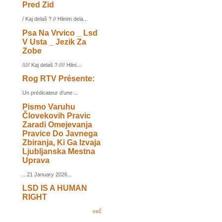
Pred Zid
/ Kaj delaš ? // Hlinim dela...
Psa Na Vrvico _ Lsd
V Usta _ Jezik Za
Zobe
///// Kaj delaš ? //// Hlini...
Rog RTV Présente:
Un prédicateur d'une ...
Pismo Varuhu
Človekovih Pravic
Zaradi Omejevanja
Pravice Do Javnega
Zbiranja, Ki Ga Izvaja
Ljubljanska Mestna
Uprava
...21 January 2026...
LSD IS A HUMAN
RIGHT
več