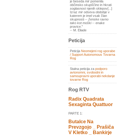
je beseda
mir
pomenila
občinsko
skupščino
in hkrati
soglasnost
njenih sklepov[...]
Izraz
mir
odseva obdobje v
katerem je imel vsak član
skupnosti --
ženske ravno
tako kot moški
-- enake
pravice."
-- M. Eliade
Peticija
Peticija
Neomejeni rog uporabe
/ Support Autonomous Tovarna
Rog
Stalna peticija za
podporo
avtonomni, svobodni in
samoupravni uporabi nekdanje
tovarne Rog
Rog RTV
Radix Quadrata
Sexaginta Quattuor
PARTE 1:
Butalce Na
Prevzgojo _ Prašiča
V Kletko _ Bankirje