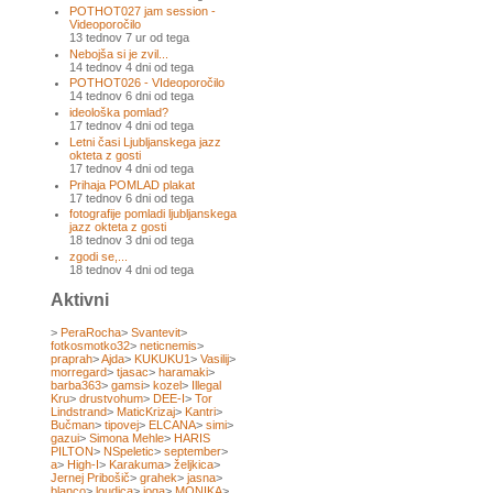
POTHOT027 jam session -
Videoporočilo
13 tednov 7 ur od tega
Nebojša si je zvil...
14 tednov 4 dni od tega
POTHOT026 - VIdeoporočilo
14 tednov 6 dni od tega
ideološka pomlad?
17 tednov 4 dni od tega
Letni časi Ljubljanskega jazz
okteta z gosti
17 tednov 4 dni od tega
Prihaja POMLAD plakat
17 tednov 6 dni od tega
fotografije pomladi ljubljanskega
jazz okteta z gosti
18 tednov 3 dni od tega
zgodi se,...
18 tednov 4 dni od tega
Aktivni
>
PeraRocha
>
Svantevit
>
fotkosmotko32
>
neticnemis
>
praprah
>
Ajda
>
KUKUKU1
>
Vasilij
>
morregard
>
tjasac
>
haramaki
>
barba363
>
gamsi
>
kozel
>
Illegal
Kru
>
drustvohum
>
DEE-I
>
Tor
Lindstrand
>
MaticKrizaj
>
Kantri
>
Bučman
>
tipovej
>
ELCANA
>
simi
>
gazui
>
Simona Mehle
>
HARIS
PILTON
>
NSpeletic
>
september
>
a
>
High-I
>
Karakuma
>
željkica
>
Jernej Pribošič
>
grahek
>
jasna
>
blanco
>
loudica
>
joga
>
MONIKA
>