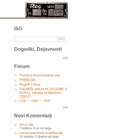
Išči
Dogodki, Dejavnosti
več
Forum
Prenova strani tovarna.org
PREBLISK
RogoЯ Cirkus
RAZMIŠLJANJA IN ZGODBE O
ROGU, zbiranje prispevkov -
TEKSTI
C19 ----O84-----D25
več
Novi Komentarji
Nove sile
7 tednov 6 ur od tega
netransparentno sodelovanje
11 tednov 2 dneva od tega