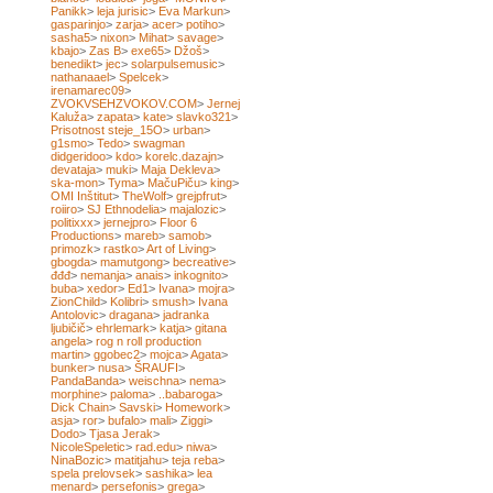
Panikk
>
leja jurisic
>
Eva Markun
>
gasparinjo
>
zarja
>
acer
>
potiho
>
sasha5
>
nixon
>
Mihat
>
savage
>
kbajo
>
Zas B
>
exe65
>
Džoš
>
benedikt
>
jec
>
solarpulsemusic
>
nathanaael
>
Spelcek
>
irenamarec09
>
ZVOKVSEHZVOKOV.COM
>
Jernej
Kaluža
>
zapata
>
kate
>
slavko321
>
Prisotnost steje_15O
>
urban
>
g1smo
>
Tedo
>
swagman
didgeridoo
>
kdo
>
korelc.dazajn
>
devataja
>
muki
>
Maja Dekleva
>
ska-mon
>
Tyma
>
MačuPiču
>
king
>
OMI Inštitut
>
TheWolf
>
grejpfrut
>
roiiro
>
SJ Ethnodelia
>
majalozic
>
politixxx
>
jernejpro
>
Floor 6
Productions
>
mareb
>
samob
>
primozk
>
rastko
>
Art of Living
>
gbogda
>
mamutgong
>
becreative
>
đđđ
>
nemanja
>
anais
>
inkognito
>
buba
>
xedor
>
Ed1
>
Ivana
>
mojra
>
ZionChild
>
Kolibri
>
smush
>
Ivana
Antolovic
>
dragana
>
jadranka
ljubičič
>
ehrlemark
>
katja
>
gitana
angela
>
rog n roll production
martin
>
ggobec2
>
mojca
>
Agata
>
bunker
>
nusa
>
ŠRAUFI
>
PandaBanda
>
weischna
>
nema
>
morphine
>
paloma
>
..babaroga
>
Dick Chain
>
Savski
>
Homework
>
asja
>
ror
>
bufalo
>
mali
>
Ziggi
>
Dodo
>
Tjasa Jerak
>
NicoleSpeletic
>
rad.edu
>
niwa
>
NinaBozic
>
matitjahu
>
teja reba
>
spela prelovsek
>
sashika
>
lea
menard
>
persefonis
>
grega
>