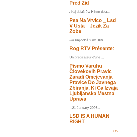
Pred Zid
/ Kaj delaš ? // Hlinim dela...
Psa Na Vrvico _ Lsd
V Usta _ Jezik Za
Zobe
///// Kaj delaš ? //// Hlini...
Rog RTV Présente:
Un prédicateur d'une ...
Pismo Varuhu
Človekovih Pravic
Zaradi Omejevanja
Pravice Do Javnega
Zbiranja, Ki Ga Izvaja
Ljubljanska Mestna
Uprava
...21 January 2026...
LSD IS A HUMAN
RIGHT
več