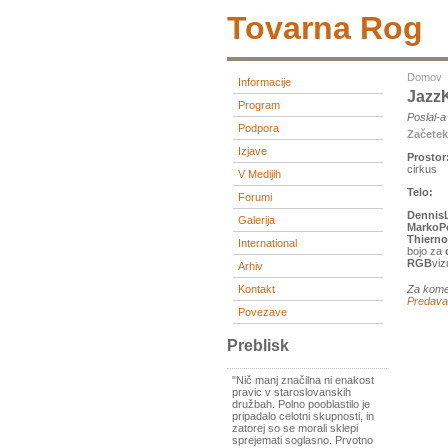
Tovarna Rog
Domov
Informacije
JazzK
Program
Poslal-
Podpora
Začete
Izjave
Prostor
cirkus
V Medijih
Telo:
Forumi
Dennis
Galerija
MarkoPe
Thierno
International
bojo za
RGB
viz
Arhiv
Kontakt
Za kome
Predava
Povezave
Preblisk
"Nič manj značilna ni enakost
pravic v staroslovanskih
družbah. Polno pooblastilo je
pripadalo celotni skupnosti, in
zatorej so se morali sklepi
sprejemati soglasno. Prvotno