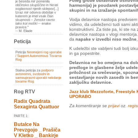
Poleg grobe obravnave osnovnih
je beseda
mir
pomenila
harmonija) je poudarek postavlj
občinsko
skupščino
in hkrati
soglasnost
njenih sklepov[...]
skupini in na izražanje spontan
Izraz
mir
odseva obdobje v
katerem je imel vsak član
Vodja delavnice nastopa predvsem v
skupnosti --
ženske ravno
tako kot moški
-- enake
vidimo, da udeleženci tudi sami akti
pravice."
konstruktivni. Za tiste pa, ki ste na
-- M. Eliade
delavnice nastopa v vlogi mentorja
da
napake v izvedbi niso možne
Peticija
K udeležbi ste vabljeni tudi bolj iz
Peticija
Neomejeni rog uporabe
in ga popestrite.
/ Support Autonomous Tovarna
Rog
Delavnica ne bo omejena na dol
predloge in glasbene želje udel
Stalna peticija za
podporo
priložnost za srečevanje, spoznav
avtonomni, svobodni in
sestavljanje novih zasedb in ben
samoupravni uporabi nekdanje
tovarne Rog
zaključku delavnice.
Rog RTV
Jazz klub Mezzoforte, Freestyl
UPORABO
Radix Quadrata
Za komentiranje se
prijavi
oz.
regist
Sexaginta Quattuor
PARTE 1:
Butalce Na
Prevzgojo _ Prašiča
V Kletko _ Bankirje