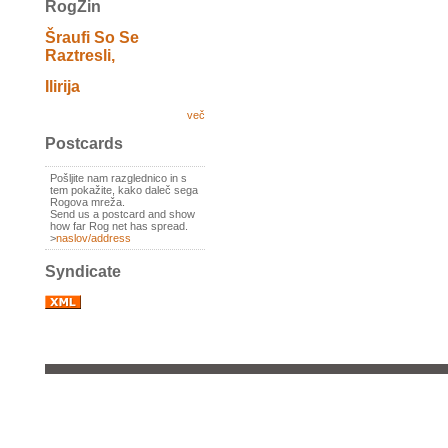
RogZin
Šraufi So Se
Raztresli,
Ilirija
več
Postcards
Pošljite nam razglednico in s
tem pokažite, kako daleč sega
Rogova mreža.
Send us a postcard and show
how far Rog net has spread.
>
naslov/address
Syndicate