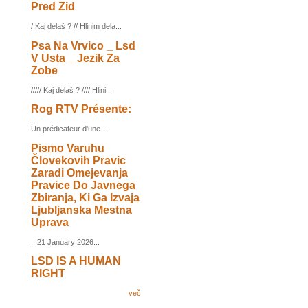
Pred Zid
/ Kaj delaš ? // Hlinim dela...
Psa Na Vrvico _ Lsd
V Usta _ Jezik Za
Zobe
///// Kaj delaš ? //// Hlini...
Rog RTV Présente:
Un prédicateur d'une ...
Pismo Varuhu
Človekovih Pravic
Zaradi Omejevanja
Pravice Do Javnega
Zbiranja, Ki Ga Izvaja
Ljubljanska Mestna
Uprava
...21 January 2026...
LSD IS A HUMAN
RIGHT
več