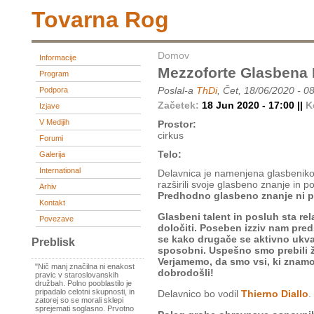
Tovarna Rog
Domov
Informacije
Mezzoforte Glasbena 
Program
Poslal-a
ThDi
, Čet, 18/06/2020 - 0
Podpora
Začetek:
18 Jun 2020 - 17:00 ||
K
Izjave
V Medijih
Prostor:
cirkus
Forumi
Telo:
Galerija
International
Delavnica je namenjena glasbenikom
razširili svoje glasbeno znanje in po
Arhiv
Predhodno glasbeno znanje ni p
Kontakt
Glasbeni talent in posluh sta rel
Povezave
določiti. Poseben izziv nam predsta
se kako drugače se aktivno ukvar
Preblisk
sposobni. Uspešno smo prebili že
Verjamemo, da smo vsi, ki znamo 
"Nič manj značilna ni enakost
dobrodošli!
pravic v staroslovanskih
družbah. Polno pooblastilo je
pripadalo celotni skupnosti, in
Delavnico bo vodil
Thierno Diallo
.
zatorej so se morali sklepi
sprejemati soglasno. Prvotno